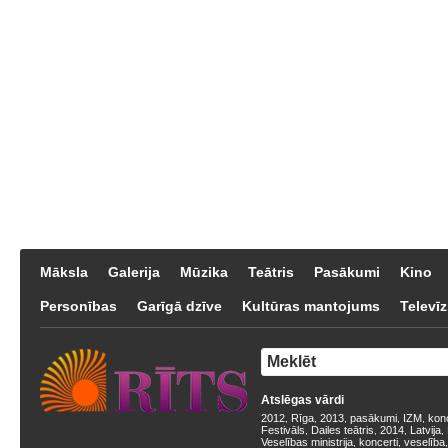
Māksla
Galerija
Mūzika
Teātris
Pasākumi
Kino
Personības
Garīgā dzīve
Kultūras mantojums
Televīz
Atslēgas vārdi
2012
Rīga
2013
pasākumi
IZM
kon
,
,
,
,
,
Festivāls
Dailes teātris
2014
Latvija
,
,
,
,
Veselības ministrija
koncerti
veselība
,
,