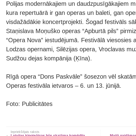
Polijas modernākajiem un daudzpusīgākajiem mu
kura repertuārā ir gan operas un baleti, gan ope
visdažādākie koncertprojekti. Šogad festivāls sāk
Staņislava Moņuško operas “Apburtā pils” pirmi
“Opera Nova” iestudējumā. Festivālā viesosies 
Lodzas opernami, Silēzijas opera, Vroclavas muzi
Sudžou dejas kompānija (Ķīna).
Rīgā opera “Dons Paskvāle” šosezon vēl skatām
Operas festivāla ietvaros – 6. un 13. jūnijā.
Foto: Publicitātes
Iepriekšējais raksts
Latvijas kinoteātros būs skatāma komēdija
Maijā gaidāmas