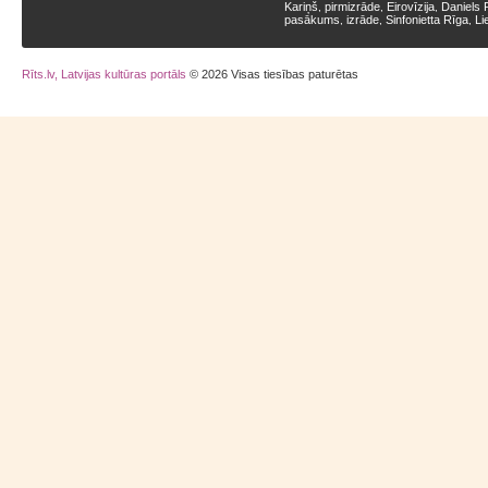
Kariņš
pirmizrāde
Eirovīzija
Daniels 
,
,
,
pasākums
izrāde
Sinfonietta Rīga
Li
,
,
,
Rīts.lv, Latvijas kultūras portāls
© 2026 Visas tiesības paturētas