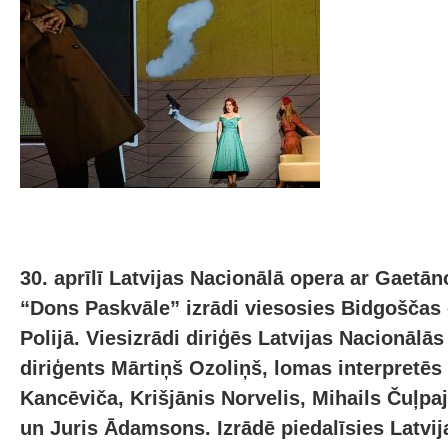
30. aprīlī Latvijas Nacionālā opera ar Gaetā
“Dons Paskvāle” izrādi viesosies Bidgoščas 
Polijā. Viesizrādi diriģēs Latvijas Nacionālā
diriģents Mārtiņš Ozoliņš, lomas interpretēs
Kancēviča, Krišjānis Norvelis, Mihails Čuļpa
un Juris Ādamsons. Izrādē piedalīsies Latvi