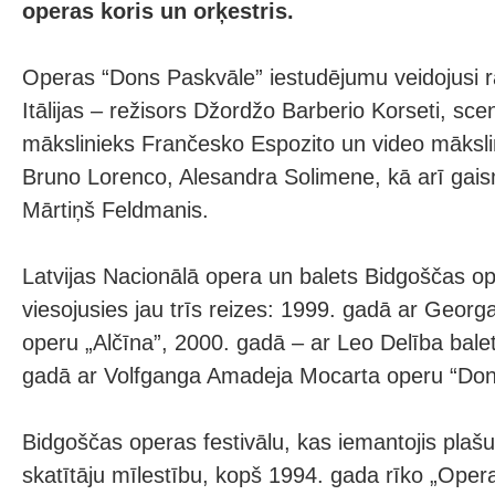
operas koris un orķestris.
Operas “Dons Paskvāle” iestudējumu veidojusi
Itālijas – režisors Džordžo Barberio Korseti, sc
mākslinieks Frančesko Espozito un video mākslin
Bruno Lorenco, Alesandra Solimene, kā arī gai
Mārtiņš Feldmanis.
Latvijas Nacionālā opera un balets Bidgoščas op
viesojusies jau trīs reizes: 1999. gadā ar Georg
operu „Alčīna”, 2000. gadā – ar Leo Delība balet
gadā ar Volfganga Amadeja Mocarta operu “Don
Bidgoščas operas festivālu, kas iemantojis plašu 
skatītāju mīlestību, kopš 1994. gada rīko „Oper