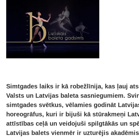
Simtgades laiks ir kā robežlīnija, kas ļauj at
Valsts un Latvijas baleta sasniegumiem. Svin
simtgades svētkus, vēlamies godināt Latvijas
horeogrāfus, kuri ir bijuši kā stūrakmeņi Latv
attīstības ceļā un veidojuši spilgtākās un sp
Latvijas balets vienmēr ir uzturējis akadēmis