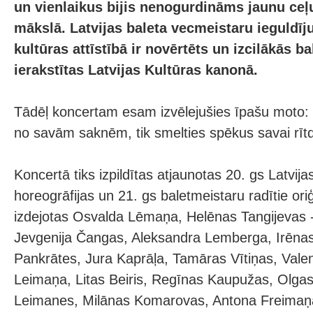
un vienlaikus bijis nenogurdināms jaunu ce
mākslā. Latvijas baleta vecmeistaru ieguldīj
kultūras attīstībā ir novērtēts un izcilākās b
ierakstītas Latvijas Kultūras kanonā.
Tādēļ koncertam esam izvēlejušies īpašu moto: 
no savām saknēm, tik smelties spēkus savai rītd
Koncertā tiks izpildītas atjaunotas 20. gs Latvij
horeogrāfijas un 21. gs baletmeistaru radītie oriģ
izdejotas Osvalda Lēmaņa, Helēnas Tangijevas -
Jevgenija Čangas, Aleksandra Lemberga, Irēnas
Pankrātes, Jura Kaprāļa, Tamāras Vītiņas, Valen
Leimaņa, Litas Beiris, Regīnas Kaupužas, Olgas 
Leimanes, Milānas Komarovas, Antona Freimaņa