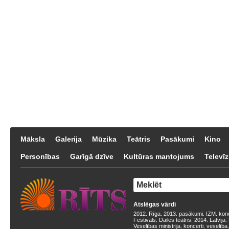
Māksla
Galerija
Mūzika
Teātris
Pasākumi
Kino
Personības
Garīgā dzīve
Kultūras mantojums
Televīz
Atslēgas vārdi
2012
Rīga
2013
pasākumi
IZM
kon
,
,
,
,
,
Festivāls
Dailes teātris
2014
Latvija
,
,
,
,
Veselības ministrija
koncerti
veselība
,
,