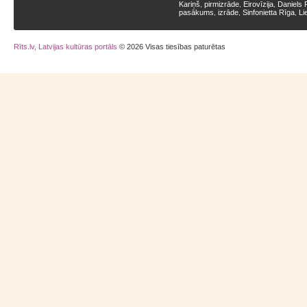
Kariņš
pirmizrāde
Eirovīzija
Daniels 
,
,
,
pasākums
izrāde
Sinfonietta Rīga
Li
,
,
,
Rīts.lv, Latvijas kultūras portāls
© 2026 Visas tiesības paturētas