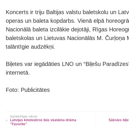
Koncerts ir triju Baltijas valstu baletskolu un Lat
operas un baleta kopdarbs. Vienā elpā horeogrāfi
Nacionālā baleta izcilākie dejotāji, Rīgas Horeogr
baletskolas un Lietuvas Nacionālās M. Čurļoņa 
talāntīgie audzēkņi.
Biļetes var iegādāties LNO un “Biļešu Paradīzes
internetā.
Foto: Publicitātes
Iepriekšējais raksts
Latvijas kinoteātros būs skatāma drāma
Sāksies biļe
"Favorīte"