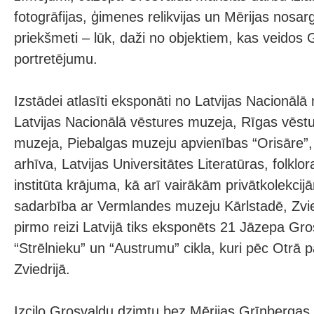
fotogrāfijas, ģimenes relikvijas un Mērijas nosar
priekšmeti – lūk, daži no objektiem, kas veidos
portretējumu.
Izstādei atlasīti eksponāti no Latvijas Nacionāl
Latvijas Nacionālā vēstures muzeja, Rīgas vēst
muzeja, Piebalgas muzeju apvienības “Orisāre”,
arhīva, Latvijas Universitātes Literatūras, folkl
institūta krājuma, kā arī vairākām privātkolekcijā
sadarbība ar Vermlandes muzeju Kārlstadē, Zvie
pirmo reizi Latvijā tiks eksponēts 21 Jāzepa Gr
“Strēlnieku” un “Austrumu” cikla, kuri pēc Otrā 
Zviedrijā.
Izcilo Grosvaldu dzimtu bez Mērijas Grīnbergas