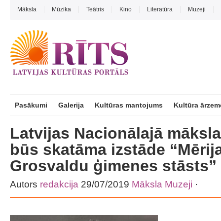
Māksla
Mūzika
Teātris
Kino
Literatūra
Muzeji
Pasākumi
Galerija
Kultūras mantojums
Kultūra ārzem
Latvijas Nacionālajā māksl
būs skatāma izstāde “Mērij
Grosvaldu ģimenes stāsts”
Autors
redakcija
29/07/2019
Māksla
Muzeji
·