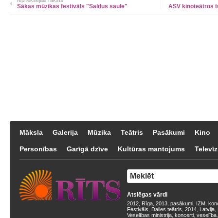
Iepriekšējais raksts
Sākas mūzikas festivāls "Saldus saule"
ASV kinoteātros t
Māksla
Galerija
Mūzika
Teātris
Pasākumi
Kino
Personības
Garīgā dzīve
Kultūras mantojums
Televīz
Atslēgas vārdi
2012
Rīga
2013
pasākumi
IZM
kon
,
,
,
,
,
Festivāls
Dailes teātris
2014
Latvija
,
,
,
,
Veselības ministrija
koncerti
veselība
,
,