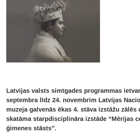
Latvijas valsts simtgades programmas ietvar
septembra līdz 24. novembrim Latvijas Naci
muzeja galvenās ēkas 4. stāva izstāžu zālēs
skatāma starpdisciplināra izstāde “Mērijas 
ģimenes stāsts”.