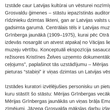
Izstāde caur Latvijas kultūrai un vēsturei nozīm
Grosvaldu ģimenes – stāstu iepazīstinās auditor
rīdzinieku dzimtas likteni, gan ar Latvijas valsts 
gadsimta garumā. Centrālais tēls ir Latvijas muz
Grīnberga jaunākā (1909–1975), kurai pēc Otrā
izdevās nosargāt un atvest atpakaļ no Vācijas lie
muzeju vērtību. Konceptuāli ekspozīcija sasauc
režisores Kristīnes Želves uzņemto dokumentālo
ceļojums”, paplašinot tās uzstādījumu – Mērijas
pieturas “stabiņi” ir viņas dzimtas un Latvijas vē
Izstādes kuratori izvēlējušies personisku un pietu
kuru stāstīt šo stāstu: Mērijas Grīnbergas vec
Mērijas Grīnbergas jaunākās un viņas brāļa Em
zīmējumi, Jāzepa Grosvalda mākslas darbu izla