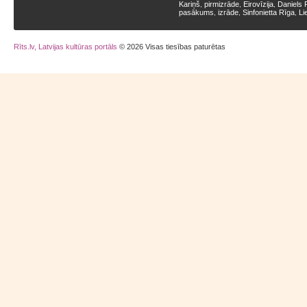
Kariņš
pirmizrāde
Eirovīzija
Daniels 
,
,
,
pasākums
izrāde
Sinfonietta Rīga
Li
,
,
,
Rīts.lv, Latvijas kultūras portāls
© 2026 Visas tiesības paturētas