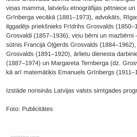
viņas mamma, latviešu etnogrāfijas pētniece un 
Grīnberga vecākā (1881–1973), advokāts, Rīgas
ilggadējs priekšnieks Frīdrihs Grosvalds (1850–
Grosvaldi (1857–1936), viņu bērni un mazbērni –
sūtnis Francijā Oļģerds Grosvalds (1884–1962),
Grosvalds (1891–1920), ārlietu dienesta darbin
(1887–1974) un Margareta Ternberga (dz. Gros
kā arī matemātiķis Emanuels Grīnbergs (1911–
Izstāde norisinās Latvijas valsts simtgades pro
Foto: Publicitātes