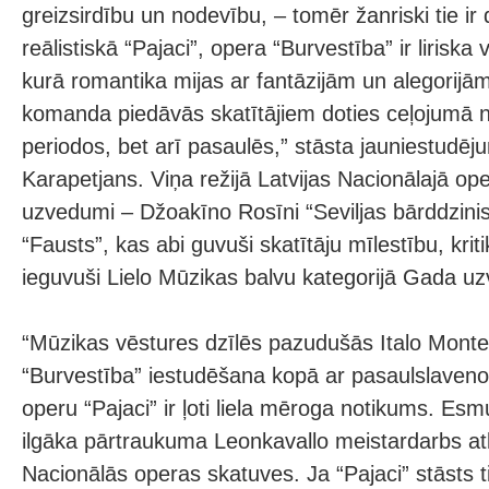
greizsirdību un nodevību, – tomēr žanriski tie ir 
reālistiskā “Pajaci”, opera “Burvestība” ir liriska
kurā romantika mijas ar fantāzijām un alegorij
komanda piedāvās skatītājiem doties ceļojumā ne
periodos, bet arī pasaulēs,” stāsta jauniestudēj
Karapetjans. Viņa režijā Latvijas Nacionālajā oper
uzvedumi – Džoakīno Rosīni “Seviljas bārddzini
“Fausts”, kas abi guvuši skatītāju mīlestību, krit
ieguvuši Lielo Mūzikas balvu kategorijā Gada u
“Mūzikas vēstures dzīlēs pazudušās Italo Mont
“Burvestība” iestudēšana kopā ar pasaulslaven
operu “Pajaci” ir ļoti liela mēroga notikums. Esm
ilgāka pārtraukuma Leonkavallo meistardarbs atka
Nacionālās operas skatuves. Ja “Pajaci” stāsts t