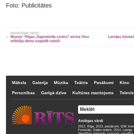
Foto: Publicitātes
Iepriekšējais raksts
Muzejs “Rīgas Jūgendstila centrs” aicina Visu
Latvijas kinote
mīlētāju dienu sagaidīt radoši
Māksla
Galerija
Mūzika
Teātris
Pasākumi
Kino
Personības
Garīgā dzīve
Kultūras mantojums
Televīz
Atslēgas vārdi
2012
Rīga
2013
pasākumi
IZM
kon
,
,
,
,
,
Festivāls
Dailes teātris
2014
Latvija
,
,
,
,
Veselības ministrija
koncerti
veselība
,
,