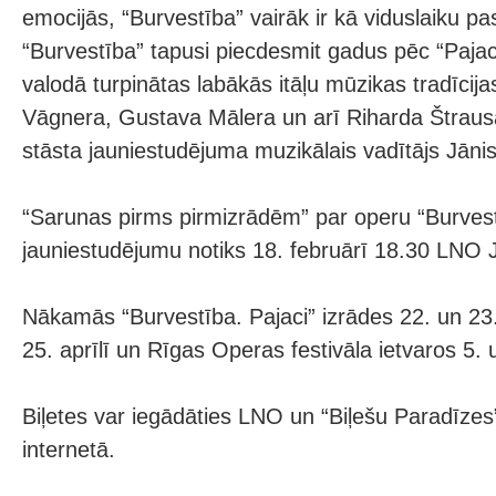
emocijās, “Burvestība” vairāk ir kā viduslaiku p
“Burvestība” tapusi piecdesmit gadus pēc “Pajaci
valodā turpinātas labākās itāļu mūzikas tradīcij
Vāgnera, Gustava Mālera un arī Riharda Štrausa
stāsta jauniestudējuma muzikālais vadītājs Jānis
“Sarunas pirms pirmizrādēm” par operu “Burvest
jauniestudējumu notiks 18. februārī 18.30 LNO 
Nākamās “Burvestība. Pajaci” izrādes 22. un 23.
25. aprīlī un Rīgas Operas festivāla ietvaros 5. u
Biļetes var iegādāties LNO un “Biļešu Paradīzes
internetā.