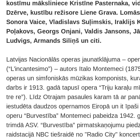
kostīmu māksliniece Kristīne Pasternaka, vi
Dzērve, kustību režisore Liene Grava. Lomā
Sonora Vaice, Vladislavs Suļimskis, Iraklijs 
Poļakovs, Georgs Onjani, Valdis Jansons, Jā
Ludvigs, Armands Siliņš un citi.
Latvijas Nacionālās operas jaunatklājuma – ope
(“L’incantesimo”) – autors Italo Montemeci (1875 
operas un simfoniskās mūzikas komponists, kur
darbs ir 1913. gadā tapusī opera “Triju karaļu mī
tre re”). Līdz Otrajam pasaules karam tā ar pa
iestudēta daudzos opernamos Eiropā un it īpaš
operu “Burvestība” Montemeci pabeidza 1942. 
trimdā ASV. “Burvestība” pirmatskaņojumu pied
raidstacijā NBC tiešraidē no "Radio City" konce