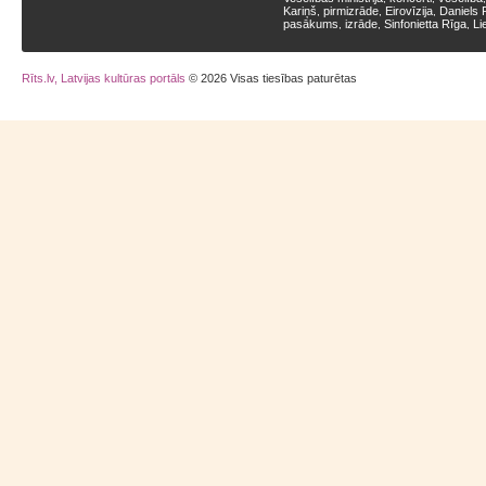
Kariņš
pirmizrāde
Eirovīzija
Daniels 
,
,
,
pasākums
izrāde
Sinfonietta Rīga
Li
,
,
,
Rīts.lv, Latvijas kultūras portāls
© 2026 Visas tiesības paturētas