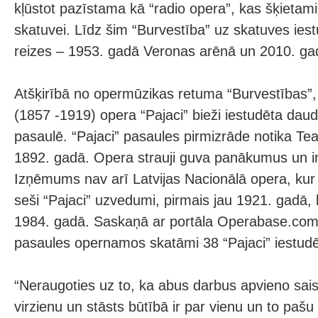
kļūstot pazīstama kā “radio opera”, kas šķietam
skatuvei. Līdz šim “Burvestība” uz skatuves iest
reizes – 1953. gadā Veronas arēnā un 2010. ga
Atšķirībā no opermūzikas retuma “Burvestības”
(1857 -1919) opera “Pajaci” bieži iestudēta da
pasaulē. “Pajaci” pasaules pirmizrāde notika Te
1892. gadā. Opera strauji guva panākumus un ir
Izņēmums nav arī Latvijas Nacionālā opera, kur 
seši “Pajaci” uzvedumi, pirmais jau 1921. gadā, b
1984. gadā. Saskaņā ar portāla Operabase.co
pasaules opernamos skatāmi 38 “Pajaci” iestudē
“Neraugoties uz to, ka abus darbus apvieno sais
virzienu un stāsts būtībā ir par vienu un to pašu –