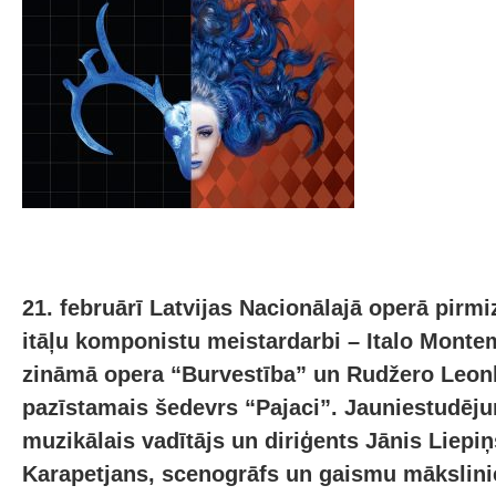
21. februārī Latvijas Nacionālajā operā pirmi
itāļu komponistu meistardarbi – Italo Monte
zināmā opera “Burvestība” un Rudžero Leonk
pazīstamais šedevrs “Pajaci”. Jauniestudēj
muzikālais vadītājs un diriģents Jānis Liepiņ
Karapetjans, scenogrāfs un gaismu mākslini