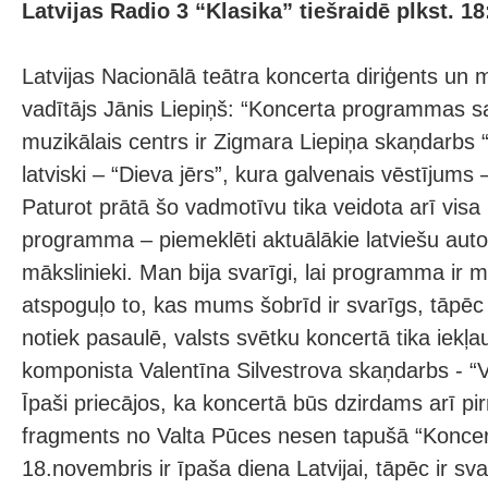
Latvijas Radio 3 “Klasika” tiešraidē plkst. 18
Latvijas Nacionālā teātra koncerta diriģents un m
vadītājs Jānis Liepiņš: “Koncerta programmas sa
muzikālais centrs ir Zigmara Liepiņa skaņdarbs 
latviski – “Dieva jērs”, kura galvenais vēstījum
Paturot prātā šo vadmotīvu tika veidota arī visa
programma – piemeklēti aktuālākie latviešu aut
mākslinieki. Man bija svarīgi, lai programma ir 
atspoguļo to, kas mums šobrīd ir svarīgs, tāpēc
notiek pasaulē, valsts svētku koncertā tika iekļa
komponista Valentīna Silvestrova skaņdarbs - “
Īpaši priecājos, ka koncertā būs dzirdams arī p
fragments no Valta Pūces nesen tapušā “Koncer
18.novembris ir īpaša diena Latvijai, tāpēc ir svar