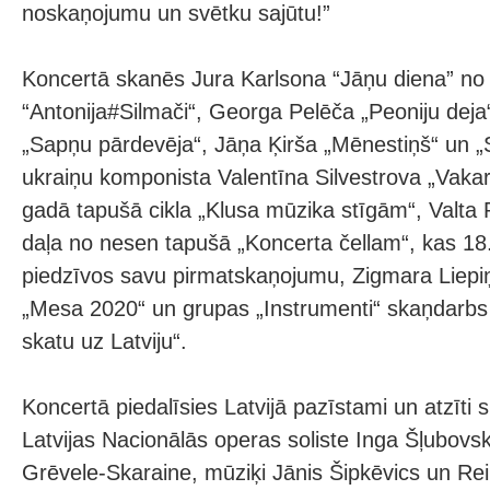
noskaņojumu un svētku sajūtu!”
Koncertā skanēs Jura Karlsona “Jāņu diena” no 
“Antonija#Silmači“, Georga Pelēča „Peoniju deja
„Sapņu pārdevēja“, Jāņa Ķirša „Mēnestiņš“ un „S
ukraiņu komponista Valentīna Silvestrova „Vaka
gadā tapušā cikla „Klusa mūzika stīgām“, Valta 
daļa no nesen tapušā „Koncerta čellam“, kas 1
piedzīvos savu pirmatskaņojumu, Zigmara Liepi
„Mesa 2020“ un grupas „Instrumenti“ skaņdarbs
skatu uz Latviju“.
Koncertā piedalīsies Latvijā pazīstami un atzīti 
Latvijas Nacionālās operas soliste Inga Šļubovsk
Grēvele-Skaraine, mūziķi Jānis Šipkēvics un Rein