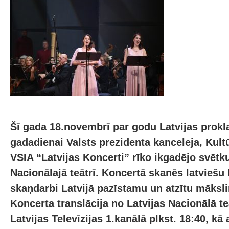
Šī gada 18.novembrī par godu Latvijas prok
gadadienai Valsts prezidenta kanceleja, Kult
VSIA “Latvijas Koncerti” rīko ikgadējo svētk
Nacionālajā teātrī. Koncertā skanēs latvieš
skaņdarbi Latvijā pazīstamu un atzītu māksli
Koncerta translācija no Latvijas Nacionālā t
Latvijas Televīzijas 1.kanālā plkst. 18:40, kā