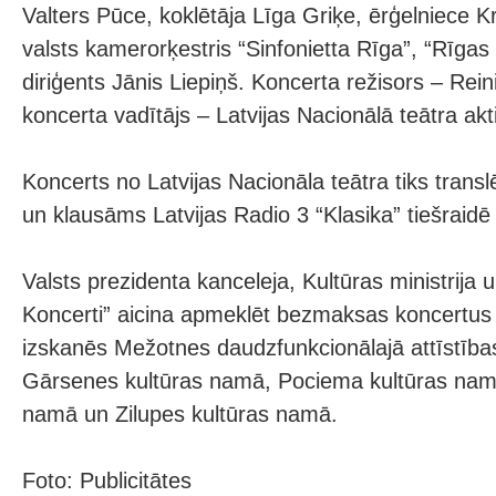
Valters Pūce, koklētāja Līga Griķe, ērģelniece K
valsts kamerorķestris “Sinfonietta Rīga”, “Rīga
diriģents Jānis Liepiņš. Koncerta režisors – Rei
koncerta vadītājs – Latvijas Nacionālā teātra akt
Koncerts no Latvijas Nacionāla teātra tiks transl
un klausāms Latvijas Radio 3 “Klasika” tiešraidē 
Valsts prezidenta kanceleja, Kultūras ministrija 
Koncerti” aicina apmeklēt bezmaksas koncertus 
izskanēs Mežotnes daudzfunkcionālajā attīstības 
Gārsenes kultūras namā, Pociema kultūras nam
namā un Zilupes kultūras namā.
Foto: Publicitātes