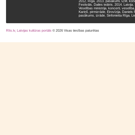
2012
Rīga
2013
pasākumi
IZM
kon
,
,
,
,
,
Festivāls
Dailes teātris
2014
Latvija
,
,
,
,
Veselības ministrija
koncerti
veselība
,
,
Kariņš
pirmizrāde
Eirovīzija
Daniels 
,
,
,
pasākums
izrāde
Sinfonietta Rīga
Li
,
,
,
Rīts.lv, Latvijas kultūras portāls
© 2026 Visas tiesības paturētas