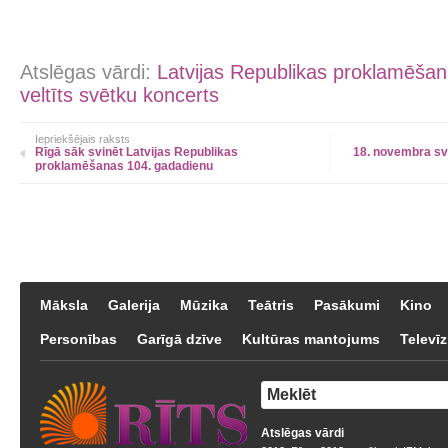
Atslēgas vārdi:
Latvijas Republikas proklamēšan
veltīts svētku koncerts
Iepriekšējais raksts
Rīgā sāk svinēt Latvijas Republikas
18. novembra svē
proklamēšanas 104. gadadienu
Māksla
Galerija
Mūzika
Teātris
Pasākumi
Kino
Personības
Garīgā dzīve
Kultūras mantojums
Televīz
Atslēgas vārdi