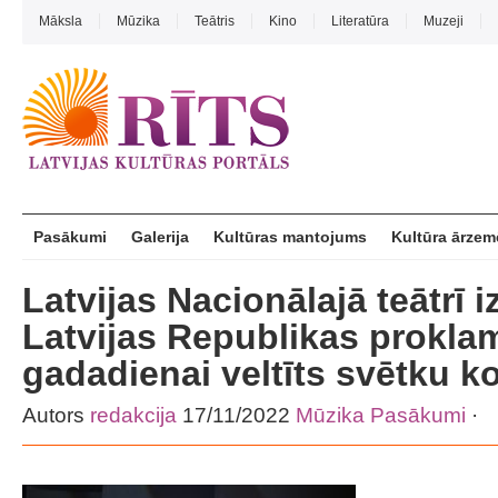
Māksla
Mūzika
Teātris
Kino
Literatūra
Muzeji
Pasākumi
Galerija
Kultūras mantojums
Kultūra ārzem
Latvijas Nacionālajā teātrī 
Latvijas Republikas prokla
gadadienai veltīts svētku k
Autors
redakcija
17/11/2022
Mūzika
Pasākumi
·