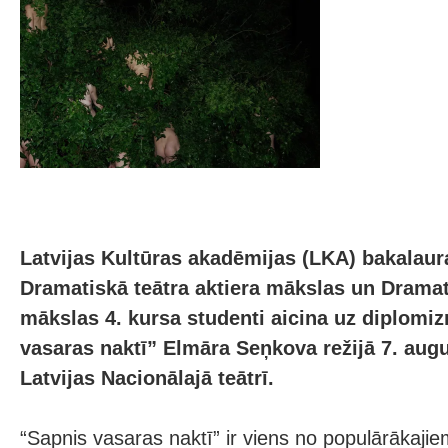
Latvijas Kultūras akadēmijas (LKA) bakala
Dramatiskā teātra aktiera mākslas un Dramati
mākslas 4. kursa studenti aicina uz diplomiz
vasaras naktī” Elmāra Seņkova režijā 7. augu
Latvijas Nacionālajā teātrī.
“Sapnis vasaras naktī” ir viens no populārākajie