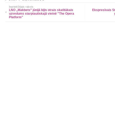
Iepriekšējais raksts
LNO „Makbets” jūnijā bijis otrais skatītākais
Ekspresīvais St
uzvedums starptautiskajā vietnē "The Opera
Platform"