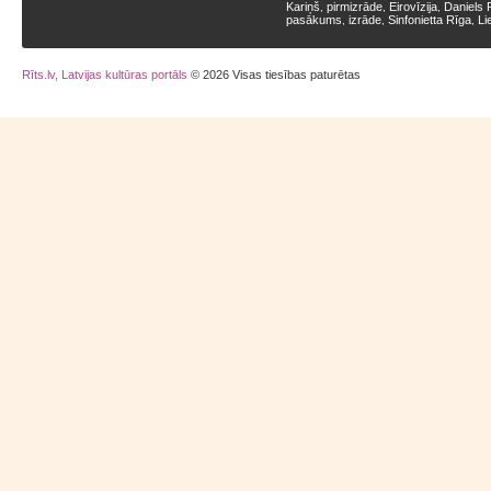
Kariņš
pirmizrāde
Eirovīzija
Daniels 
,
,
,
pasākums
izrāde
Sinfonietta Rīga
Li
,
,
,
Rīts.lv, Latvijas kultūras portāls
© 2026 Visas tiesības paturētas