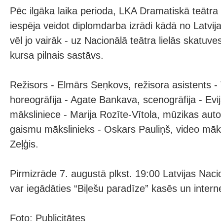
Pēc ilgāka laika perioda, LKA Dramatiskā teātra 
iespēja veidot diplomdarba izrādi kādā no Latvij
vēl jo vairāk - uz Nacionālā teātra lielās skatuv
kursa pilnais sastāvs.
Režisors - Elmārs Seņkovs, režisora asistents -
horeogrāfija - Agate Bankava, scenogrāfija - Evi
māksliniece - Marija Rozīte-Vītola, mūzikas auto
gaismu mākslinieks - Oskars Pauliņš, video māk
Zeļģis.
Pirmizrāde 7. augustā plkst. 19:00 Latvijas Nacio
var iegādāties “Biļešu paradīze” kasēs un intern
Foto: Publicitātes