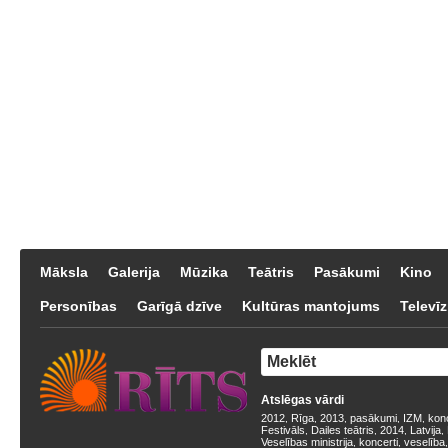
Māksla
Galerija
Mūzika
Teātris
Pasākumi
Kino
Personības
Garīgā dzīve
Kultūras mantojums
Televīz
Atslēgas vārdi
2012
Rīga
2013
pasākumi
IZM
kon
,
,
,
,
,
Festivāls
Dailes teātris
2014
Latvija
,
,
,
,
Veselības ministrija
koncerti
veselība
,
,