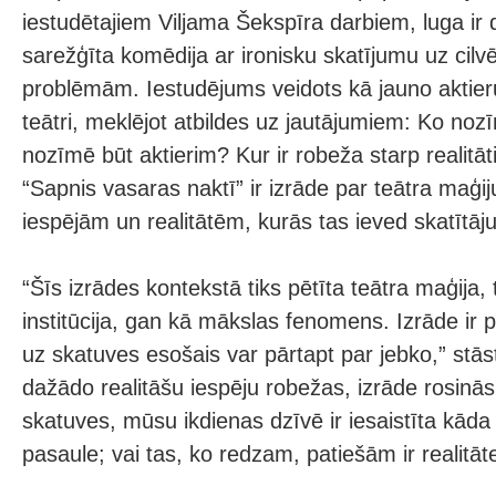
iestudētajiem Viljama Šekspīra darbiem, luga ir
sarežģīta komēdija ar ironisku skatījumu uz cilv
problēmām. Iestudējums veidots kā jauno aktieru
teātri, meklējot atbildes uz jautājumiem: Ko noz
nozīmē būt aktierim? Kur ir robeža starp realitā
“Sapnis vasaras naktī” ir izrāde par teātra maģ
iespējām un realitātēm, kurās tas ieved skatītāju
“Šīs izrādes kontekstā tiks pētīta teātra maģija, 
institūcija, gan kā mākslas fenomens. Izrāde ir p
uz skatuves esošais var pārtapt par jebko,” stās
dažādo realitāšu iespēju robežas, izrāde rosinās
skatuves, mūsu ikdienas dzīvē ir iesaistīta kāda
pasaule; vai tas, ko redzam, patiešām ir realitāte