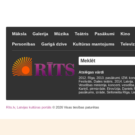
Māksla
Galerija
Mūzika
Teātris
Pasākumi
Kino
Personības
Garīgā dzīve
Kultūras mantojums
Televīz
Atslēgas vārdi
2012
Rīga
2013
pasākumi
IZM
kon
,
,
,
,
,
Festivāls
Dailes teātris
2014
Latvija
,
,
,
,
Veselības ministrija
koncerti
veselība
,
,
Kariņš
pirmizrāde
Eirovīzija
Daniels 
,
,
,
pasākums
izrāde
Sinfonietta Rīga
Li
,
,
,
Rīts.lv, Latvijas kultūras portāls
© 2026 Visas tiesības paturētas