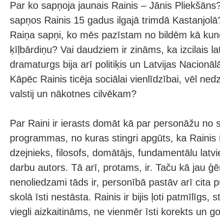
Par ko sapņoja jaunais Rainis – Jānis Pliekšāns
sapņos Rainis 15 gadus ilgajā trimdā Kastanjolā?
Raiņa sapņi, ko mēs pazīstam no bildēm kā kun
ķīļbārdiņu? Vai daudziem ir zināms, ka izcilais l
dramaturgs bija arī politiķis un Latvijas Nacionāl
Kāpēc Rainis ticēja sociālai vienlīdzībai, vēl ned
valstij un nākotnes cilvēkam?
Par Raini ir ierasts domāt kā par personāžu no
programmas, no kuras stingri apgūts, ka Rainis ir
dzejnieks, filosofs, domātājs, fundamentālu latv
darbu autors. Tā arī, protams, ir. Taču kā jau ģē
nenoliedzami tāds ir, personībā pastāv arī cita p
skolā īsti nestāsta. Rainis ir bijis ļoti patmīlīgs, s
viegli aizkaitināms, ne vienmēr īsti korekts un g