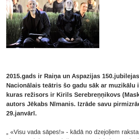
2015.gads ir Raiņa un Aspazijas 150.jubilejas
Nacionālais teātris šo gadu sāk ar muzikālu 
kuras režisors ir Kirils Serebreņņikovs (Mas
autors Jēkabs Nīmanis. Izrāde savu pirmizrā
29.janvārī.
„ «Visu vada sāpes!» - kādā no dzejoļiem raksta 