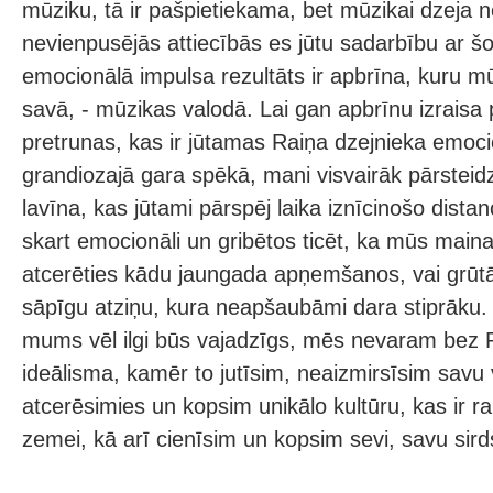
mūziku, tā ir pašpietiekama, bet mūzikai dzeja 
nevienpusējās attiecībās es jūtu sadarbību ar š
emocionālā impulsa rezultāts ir apbrīna, kuru m
savā, - mūzikas valodā. Lai gan apbrīnu izraisa 
pretrunas, kas ir jūtamas Raiņa dzejnieka emoc
grandiozajā gara spēkā, mani visvairāk pārsteid
lavīna, kas jūtami pārspēj laika iznīcinošo distan
skart emocionāli un gribētos ticēt, ka mūs maina
atcerēties kādu jaungada apņemšanos, vai grūtā 
sāpīgu atziņu, kura neapšaubāmi dara stiprāku.
mums vēl ilgi būs vajadzīgs, mēs nevaram bez 
ideālisma, kamēr to jutīsim, neaizmirsīsim savu
atcerēsimies un kopsim unikālo kultūru, kas ir rak
zemei, kā arī cienīsim un kopsim sevi, savu sird