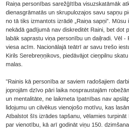
Raiņa personības sarežģītība visuzskatāmāk atk
dienasgrāmatās un skrupulozajos savu sapņu pi
no tā tiks izmantots izrādē „Raiņa sapņi”. Mūsu
nekādā gadījumā nav diskreditēt Raini, bet dot p
labāk saprastu viņa personību un daiļradi. Vēl -
viesa acīm. Nacionālajā teātrī ar savu trešo ies
Kirils Serebreņņikovs, piedāvājot cieņpilnu skatu
malas.
"Rainis kā personība ar saviem radošajiem darb
joprojām dzīvo pāri laika nospraustajām robežām
un mentalitāte, ne laikmeta īpatnības nav apsl
lidojumu un cilvēkus vienojošo motīvu, kas lasā
Atbalstot šīs izrādes tapšanu, vēlamies turpināt
par vienotību, kā arī godināt viņu 150. dzimšan