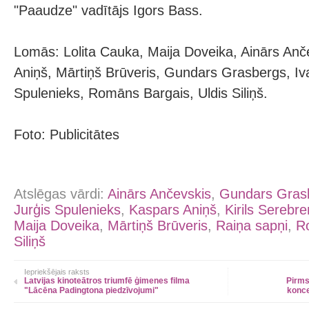
"Paaudze" vadītājs Igors Bass.
Lomās: Lolita Cauka, Maija Doveika, Ainārs Anč
Aniņš, Mārtiņš Brūveris, Gundars Grasbergs, Iv
Spulenieks, Romāns Bargais, Uldis Siliņš.
Foto: Publicitātes
Atslēgas vārdi:
Ainārs Ančevskis
,
Gundars Gras
Jurģis Spulenieks
,
Kaspars Aniņš
,
Kirils Serebr
Maija Doveika
,
Mārtiņš Brūveris
,
Raiņa sapņi
,
R
Siliņš
Iepriekšējais raksts
Latvijas kinoteātros triumfē ģimenes filma
Pirms
"Lācēna Padingtona piedzīvojumi"
konce