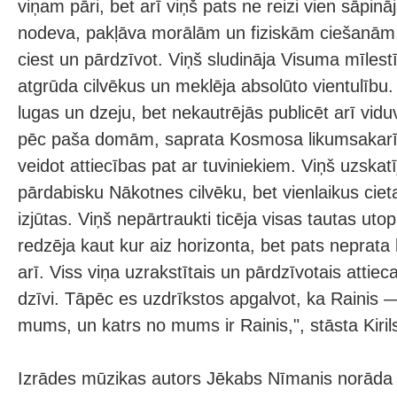
viņam pāri, bet arī viņš pats ne reizi vien sāpinā
nodeva, pakļāva morālām un fiziskām ciešanām, u
ciest un pārdzīvot. Viņš sludināja Visuma mīlestīb
atgrūda cilvēkus un meklēja absolūto vientulību. 
lugas un dzeju, bet nekautrējās publicēt arī vidu
pēc paša domām, saprata Kosmosa likumsakarī
veidot attiecības pat ar tuviniekiem. Viņš uzskatī
pārdabisku Nākotnes cilvēku, bet vienlaikus cie
izjūtas. Viņš nepārtraukti ticēja visas tautas utop
redzēja kaut kur aiz horizonta, bet pats neprata 
arī. Viss viņa uzrakstītais un pārdzīvotais attiec
dzīvi. Tāpēc es uzdrīkstos apgalvot, ka Rainis —
mums, un katrs no mums ir Rainis,", stāsta Kiri
Izrādes mūzikas autors Jēkabs Nīmanis norāda 