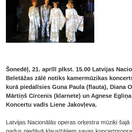
Šonedēļ, 21. aprīlī plkst. 15.00 Latvijas Nac
Beletāžas zālē notiks kamermūzikas koncerts
kurā piedalīsies Guna Paula (flauta), Diana Oz
Mārtiņš Circenis (klarnete) un Agnese Egliņa 
Koncertu vadīs Liene Jakovļeva.
Latvijas Nacionālās operas orķestra mūziķi šajā
gadus piedāvā klausītājiem savas koncertprog