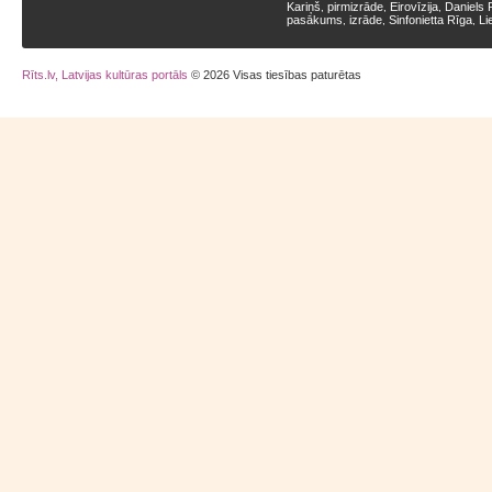
Kariņš
pirmizrāde
Eirovīzija
Daniels 
,
,
,
pasākums
izrāde
Sinfonietta Rīga
Li
,
,
,
Rīts.lv, Latvijas kultūras portāls
© 2026 Visas tiesības paturētas