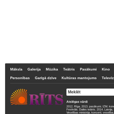
Māksla
Galerija
Mūzika
Teātris
Pasākumi
Kino
Personības
Garīgā dzīve
Kultūras mantojums
Televīz
Atslēgas vārdi
2012
Rīga
2013
pasākumi
IZM
kon
,
,
,
,
,
Festivāls
Dailes teātris
2014
Latvija
,
,
,
,
Veselības ministrija
koncerti
veselība
,
,