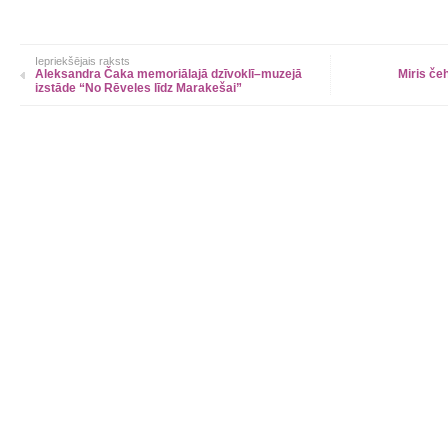
Iepriekšējais raksts
Aleksandra Čaka memoriālajā dzīvoklī–muzejā
Miris če
izstāde “No Rēveles līdz Marakešai”