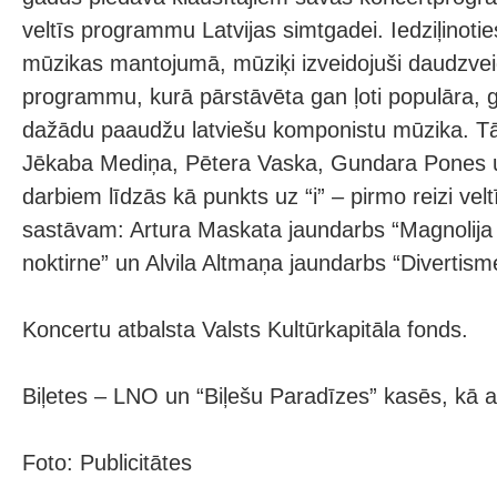
veltīs programmu Latvijas simtgadei. Iedziļinotie
mūzikas mantojumā, mūziķi izveidojuši daudzvei
programmu, kurā pārstāvēta gan ļoti populāra,
dažādu paaudžu latviešu komponistu mūzika. Tā
Jēkaba Mediņa, Pētera Vaska, Gundara Pones 
darbiem līdzās kā punkts uz “i” – pirmo reizi veltī
sastāvam: Artura Maskata jaundarbs “Magnolija
noktirne” un Alvila Altmaņa jaundarbs “Divertism
Koncertu atbalsta Valsts Kultūrkapitāla fonds.
Biļetes – LNO un “Biļešu Paradīzes” kasēs, kā ar
Foto: Publicitātes