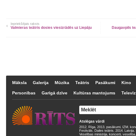
Iepriekšējais raksts
Valmieras teātris dosies viesizrādēs uz Liepāju
Daugavpils teā
Māksla
Galerija
Mūzika
Teātris
Pasākumi
Kino
Personības
Garīgā dzīve
Kultūras mantojums
Televīz
Atslēgas vārdi
2012
Rīga
2013
pasākumi
IZM
kon
,
,
,
,
,
Festivāls
Dailes teātris
2014
Latvija
,
,
,
,
Veselības ministrija
koncerti
veselība
,
,