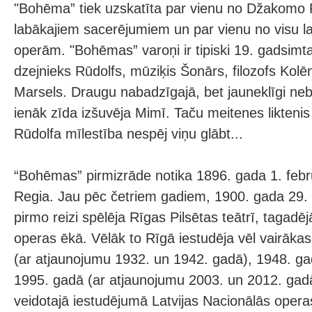
"Bohēma” tiek uzskatīta par vienu no Džakomo 
labākajiem sacerējumiem un par vienu no visu l
operām. "Bohēmas” varoņi ir tipiski 19. gadsimta
dzejnieks Rūdolfs, mūziķis Šonārs, filozofs Kolē
Marsels. Draugu nabadzīgajā, bet jauneklīgi neb
ienāk zīda izšuvēja Mimī. Taču meitenes liktenis j
Rūdolfa mīlestība nespēj viņu glābt...
“Bohēmas” pirmizrāde notika 1896. gada 1. febr
Regia. Jau pēc četriem gadiem, 1900. gada 29
pirmo reizi spēlēja Rīgas Pilsētas teātrī, tagadē
operas ēkā. Vēlāk to Rīgā iestudēja vēl vairāka
(ar atjaunojumu 1932. un 1942. gadā), 1948. g
1995. gadā (ar atjaunojumu 2003. un 2012. gadā
veidotajā iestudējumā Latvijas Nacionālās opera