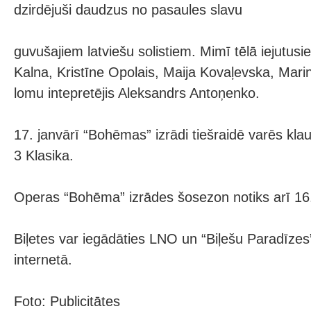
dzirdējuši daudzus no pasaules slavu
guvušajiem latviešu solistiem. Mimī tēlā iejutusi
Kalna, Kristīne Opolais, Maija Kovaļevska, Mar
lomu intepretējis Aleksandrs Antoņenko.
17. janvārī “Bohēmas” izrādi tiešraidē varēs klau
3 Klasika.
Operas “Bohēma” izrādes šosezon notiks arī 16. 
Biļetes var iegādāties LNO un “Biļešu Paradīzes
internetā.
Foto: Publicitātes