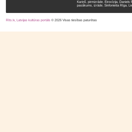
Kariņš
pirmizrāde
Eirovīzija
Daniels 
,
,
,
pasākums
izrāde
Sinfonietta Rīga
Li
,
,
,
Rīts.lv, Latvijas kultūras portāls
© 2026 Visas tiesības paturētas