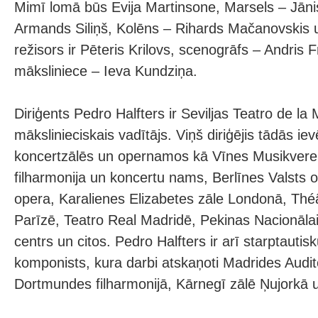
Mimī lomā būs Evija Martinsone, Marsels – Jāni
Armands Siliņš, Kolēns – Rihards Mačanovskis 
režisors ir Pēteris Krilovs, scenogrāfs – Andris 
māksliniece – Ieva Kundziņa.
Diriģents Pedro Halfters ir Seviljas Teatro de la
mākslinieciskais vadītājs. Viņš diriģējis tādās i
koncertzālēs un opernamos kā Vīnes Musikverei
filharmonija un koncertu nams, Berlīnes Valsts o
opera, Karalienes Elizabetes zāle Londonā, Thé
Parīzē, Teatro Real Madridē, Pekinas Nacionāla
centrs un citos. Pedro Halfters ir arī starptautis
komponists, kura darbi atskaņoti Madrides Audit
Dortmundes filharmonijā, Kārnegī zālē Ņujorkā un