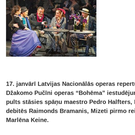
17. janvārī Latvijas Nacionālās operas repert
Džakomo Pučīni operas “Bohēma” iestudējum
pults stāsies spāņu maestro Pedro Halfters,
debitēs Raimonds Bramanis, Mizeti pirmo rei
Marlēna Keine.