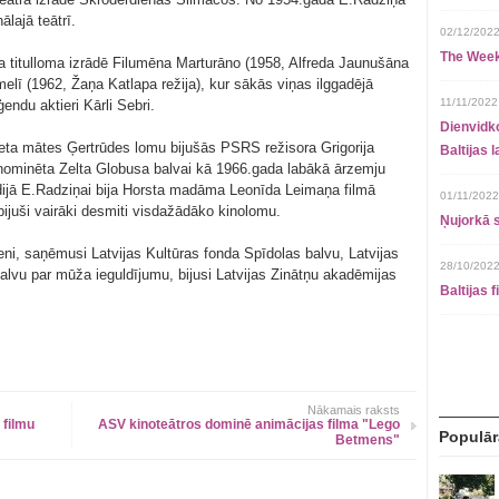
ālajā teātrī.
02/12/2022
The Week
va titulloma izrādē Filumēna Marturāno (1958, Alfreda Jaunušāna
elī (1962, Žaņa Katlapa režija), kur sākās viņas ilggadējā
11/11/2022
ģendu aktieri Kārli Sebri.
Dienvidko
ta mātes Ģertrūdes lomu bijušās PSRS režisora Grigorija
Baltijas 
 nominēta Zelta Globusa balvai kā 1966.gada labākā ārzemju
udijā E.Radziņai bija Horsta madāma Leonīda Leimaņa filmā
01/11/2022
ijuši vairāki desmiti visdažādāko kinolomu.
Ņujorkā s
eni, saņēmusi Latvijas Kultūras fonda Spīdolas balvu, Latvijas
28/10/2022
 balvu par mūža ieguldījumu, bijusi Latvijas Zinātņu akadēmijas
Baltijas 
Nākamais raksts
 filmu
ASV kinoteātros dominē animācijas filma "Lego
Populār
Betmens"