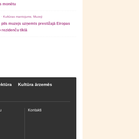
as monētu
 ·
Kultūras mantojums
,
Muzeji
 pils muzejs uzņemts prestižajā Eiropas
 rezidenču tīklā
ektūra
Kultūra ārzemēs
u
Kontakti