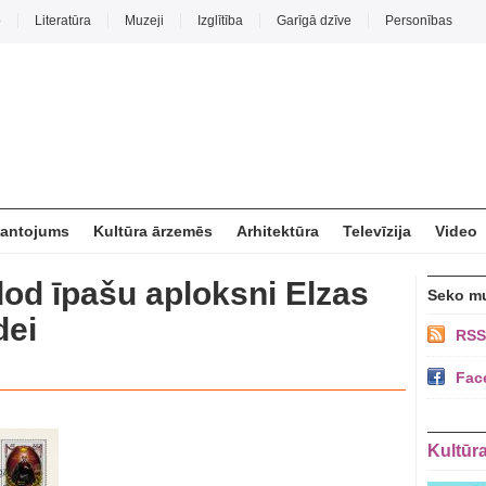
o
Literatūra
Muzeji
Izglītība
Garīgā dzīve
Personības
mantojums
Kultūra ārzemēs
Arhitektūra
Televīzija
Video
dod īpašu aploksni Elzas
Seko m
dei
RSS
Fac
Kultūr