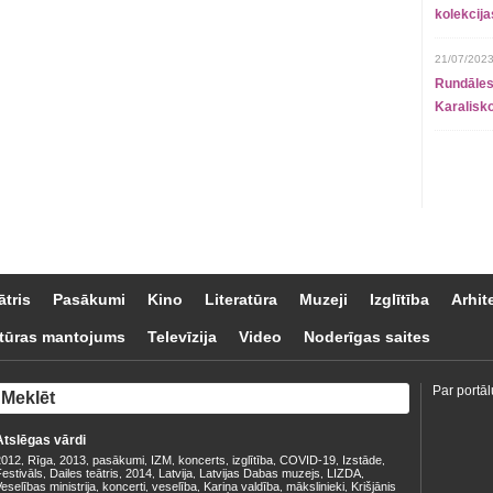
kolekcij
21/07/2023
Rundāles
Karalisko
ātris
Pasākumi
Kino
Literatūra
Muzeji
Izglītība
Arhit
tūras mantojums
Televīzija
Video
Noderīgas saites
Par portāl
Atslēgas vārdi
2012
Rīga
2013
pasākumi
IZM
koncerts
izglītība
COVID-19
Izstāde
,
,
,
,
,
,
,
,
,
estivāls
Dailes teātris
2014
Latvija
Latvijas Dabas muzejs
LIZDA
,
,
,
,
,
,
eselības ministrija
koncerti
veselība
Kariņa valdība
mākslinieki
Krišjānis
,
,
,
,
,