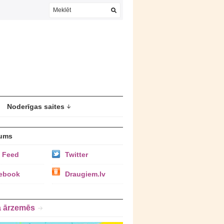
Noderīgas saites
ums
 Feed
Twitter
ebook
Draugiem.lv
a ārzemēs