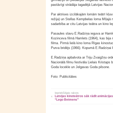
pastāvīgi strādāja tagadējā Latvijas Nacion
Par aktrises izcilākajām lomām teātrī kļu
režija) un Stellas Kempbelas loma Mīļajā m
sadarbība ar citu Latvijas teātra un kino le
Pasaules slavu E.Radziņa ieguva ar Hamle
Kozinceva filmā Hamlets (1964), kas bija
filma. Pirmā lielā kino loma Rīgas kinost
Purva bridējs (1966). Kopumā E.Radziņai b
E.Radziņa apbalvota ar Triju Zvaigžņu ord
Nacionālā filmu festivāla Lielais Kristaps
Goda locekle un Jelgavas Goda pilsone.
Foto: Publicitātes
Iepriekšējais raksts
Latvijas kinoteātros sāk rādīt animācijas
“Lego Betmens”