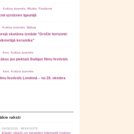
 ·
Kultūra ārzemēs
,
Mūzika
,
Pasākumi
nd uzstāsies Igaunijā
 ·
Kultūra ārzemēs
,
Māksla
rejā skatāma izstāde “Drošie horizonti:
laikmetīgā keramika”
 ·
Kino
,
Kultūra ārzemēs
ākas jau piektais Baltijas filmu festivāls
 ·
Kino
,
Kultūra ārzemēs
filmu festivāls Londonā – no 28. oktobra
ākie raksti
04/08/2026 ·
NEEKSISTE
Kāpēc vīrieši un sievietes internetā izvēlas