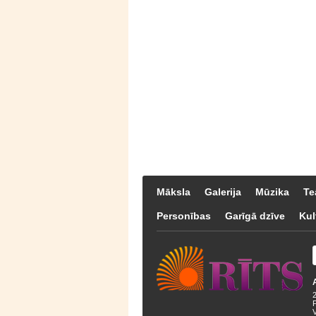
Māksla
Galerija
Mūzika
Te
Personības
Garīgā dzīve
Kul
F
V