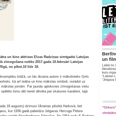
10/05/2023
Berlīn
eātra un kino aktrises Elzas Radziņas simtgadei Latvijas
un fil
lā zīmogošana notiks 2017.gada 10.februārī Latvijas
Laikā no 1
Rīgā, no plkst.10 līdz 18.
literatūras
kuru organ
“Latvian L
semplāru tirāžā, un tās dizaina autors ir mākslinieks Ģirts
“Jelgava 
rtrets, kā arī teātra un kino mākslas simboli, norādot uz
ām mākslas jomām. Par jaunās aploksnes zīmogošanas vietu
s spēlēto lomu dēļ nereti dēvēta par skatuves karalieni, tajā
13/03/2023
ada 18.augusts) dzimusi Ukrainas pilsētā Harkovā, bet
“Oskara” 
gavu, kur 1936.gadā pabeidza Jelgavas Hercoga Pētera
vienlaiku
 teātra izrādē Skroderdienas Silmačos. No 1954.gada E.Radziņa