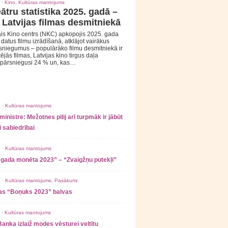
 ·
Kino
,
Kultūras mantojums
ātru statistika 2025. gadā –
 Latvijas filmas desmitniekā
is Kino centrs (NKC) apkopojis 2025. gada
s datus filmu izrādīšanā, atklājot vairākus
sniegumus – populārāko filmu desmitniekā ir
tējās filmas, Latvijas kino tirgus daļa
 pārsniegusi 24 % un, kas…
 ·
Kultūras mantojums
ministre: Mežotnes pilij arī turpmāk ir jābūt
 sabiedrībai
 ·
Kultūras mantojums
 gada monēta 2023” – “Zvaigžņu putekļi”
 ·
Kultūras mantojums
,
Pasākumi
as “Boņuks 2023” balvas
 ·
Kultūras mantojums
Banka izlaiž modes vēsturei veltītu