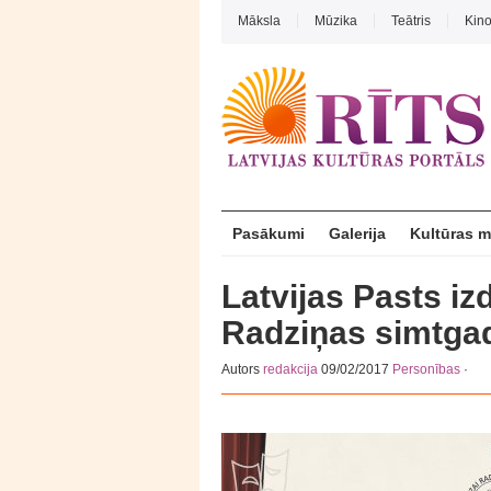
Māksla
Mūzika
Teātris
Kin
Pasākumi
Galerija
Kultūras 
Latvijas Pasts iz
Radziņas simtga
Autors
redakcija
09/02/2017
Personības
·