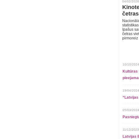
04/02/2026
Kinote
četras
Nacionāla
statistika
īpašus sa
četras vie
pirmoreiz
10/10/2024
Kultūras 
pieejamai
19/04/2024
“Latvijas
05/03/2024
Pasniegt
11/12/2023
Latvijas 