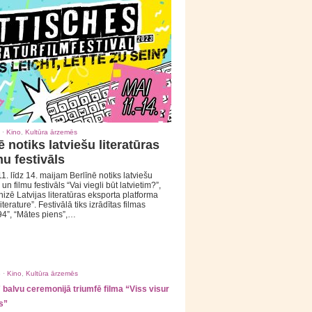
 ·
Kino
,
Kultūra ārzemēs
ē notiks latviešu literatūras
mu festivāls
1. līdz 14. maijam Berlīnē notiks latviešu
 un filmu festivāls “Vai viegli būt latvietim?”,
izē Latvijas literatūras eksporta platforma
iterature”. Festivālā tiks izrādītas filmas
94”, “Mātes piens”,…
 ·
Kino
,
Kultūra ārzemēs
balvu ceremonijā triumfē filma “Viss visur
s”