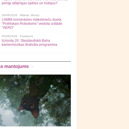
pilnīgi atšķirīgas spēles un hobijus?
04/08/2026 ·
Māksla
,
Muzeji
LNMM norisināsies mākslinieču dueta
“Poētiskais Robotisms” veidota izstāde
“AERO”
05/08/2026 ·
Pasākumi
Izziņota 26. Starptautiskā Baha
kamermūzikas festivāla programma
as mantojums