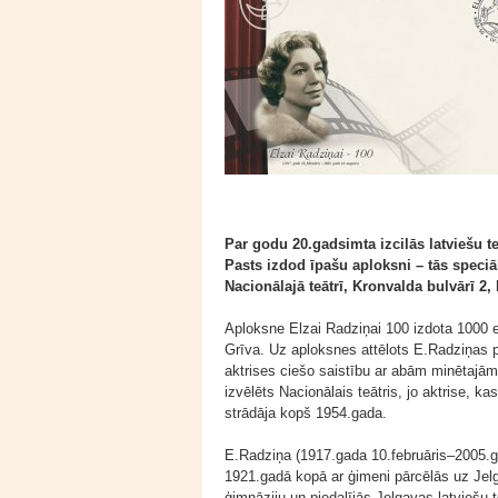
Par godu 20.gadsimta izcilās latviešu t
Pasts izdod īpašu aploksni – tās speciā
Nacionālajā teātrī, Kronvalda bulvārī 2, 
Aploksne Elzai Radziņai 100 izdota 1000 ek
Grīva. Uz aploksnes attēlots E.Radziņas po
aktrises ciešo saistību ar abām minētaj
izvēlēts Nacionālais teātris, jo aktrise, ka
strādāja kopš 1954.gada.
E.Radziņa (1917.gada 10.februāris–2005.g
1921.gadā kopā ar ģimeni pārcēlās uz Jel
ģimnāziju un piedalījās Jelgavas latviešu