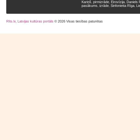
Kariņš
pirmizrāde
Eirovīzija
Daniels 
,
,
,
pasākums
izrāde
Sinfonietta Rīga
Li
,
,
,
Rīts.lv, Latvijas kultūras portāls
© 2026 Visas tiesības paturētas