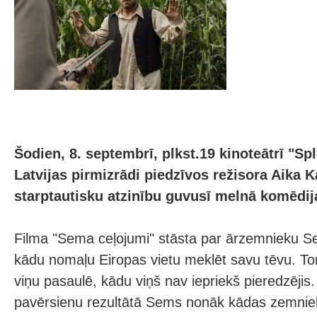
Šodien, 8. septembrī, plkst.19 kinoteātrī "Sp
Latvijas pirmizrādi piedzīvos režisora Aika 
starptautisku atzinību guvusī melnā komēdij
Filma "Sema ceļojumi" stāsta par ārzemnieku S
kādu nomaļu Eiropas vietu meklēt savu tēvu. Tom
viņu pasaulē, kādu viņš nav iepriekš pieredzējis
pavērsienu rezultātā Sems nonāk kādas zemnie