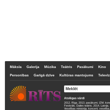
Māksla
Galerija
Mūzika
Teātris
Pasākumi
Kino
Personības
Garīgā dzīve
Kultūras mantojums
Televīz
Atslēgas vārdi
2012
Rīga
2013
pasākumi
IZM
kon
,
,
,
,
,
Festivāls
Dailes teātris
2014
Latvija
,
,
,
,
Veselības ministrija
koncerti
veselība
,
,