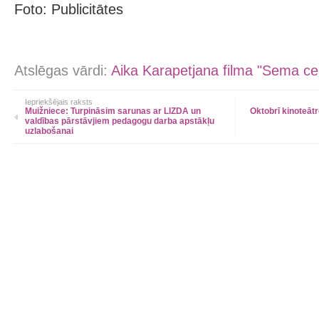
Foto: Publicitātes
Atslēgas vārdi:
Aika Karapetjana filma "Sema ce
Iepriekšējais raksts
Muižniece: Turpināsim sarunas ar LIZDA un
Oktobrī kinoteāt
valdības pārstāvjiem pedagogu darba apstākļu
uzlabošanai