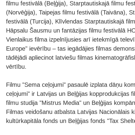
filmu festivālā (Beļģija), Starptautiskajā filmu 
(Norvēģija), Taipejas filmu festivālā (Taivāna), 
festivālā (Turcija), Klīvlendas Starptautiskajā fi
Hāpsalu Šausmu un fantāzijas filmu festivālā HO
Vienlaikus filma izpelnījusies arī ietekmīgā telev
Europe" ievērību – tas iegādājies filmas demons
tādējādi apliecinot latviešu filmas kinematogrāfi
vērtību.
Filmu "Sema ceļojumi" pasaulē izplata dāņu ko
ceļojumi" ir Latvijas un Beļģijas kopprodukcijas f
filmu studija "Mistrus Media" un Beļģijas kompān
Filmas veidošanu atbalsta Latvijas Nacionālais k
kultūrkapitāla fonds un Beļģijas fonds "Tax Shelt