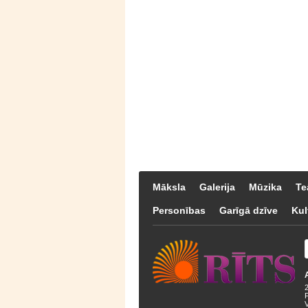
Māksla
Galerija
Mūzika
Te
Personības
Garīgā dzīve
Kul
F
V