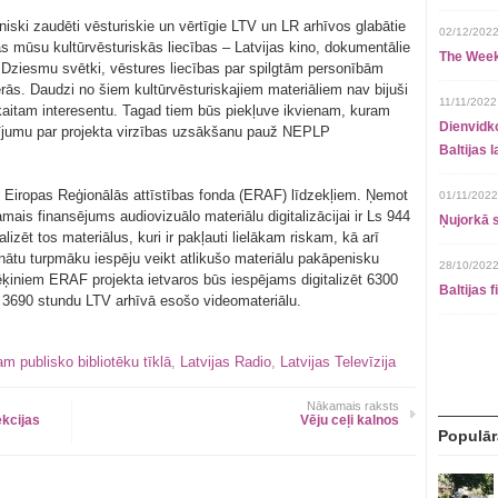
niski zaudēti vēsturiskie un vērtīgie LTV un LR arhīvos glabātie
02/12/2022
tas mūsu kultūrvēsturiskās liecības – Latvijas kino, dokumentālie
The Week
i, Dziesmu svētki, vēstures liecības par spilgtām personībām
fērās. Daudzi no šiem kultūrvēsturiskajiem materiāliem nav bijuši
11/11/2022
skaitam interesentu. Tagad tiem būs piekļuve ikvienam, kuram
Dienvidko
arījumu par projekta virzības uzsākšanu pauž NEPLP
Baltijas 
o Eiropas Reģionālās attīstības fonda (ERAF) līdzekļiem. Ņemot
01/11/2022
ais finansējums audiovizuālo materiālu digitalizācijai ir Ls 944
Ņujorkā s
alizēt tos materiālus, kuri ir pakļauti lielākam riskam, kā arī
šinātu turpmāku iespēju veikt atlikušo materiālu pakāpenisku
28/10/2022
rēķiniem ERAF projekta ietvaros būs iespējams digitalizēt 6300
Baltijas 
 3690 stundu LTV arhīvā esošo videomateriālu.
m publisko bibliotēku tīklā
,
Latvijas Radio
,
Latvijas Televīzija
Nākamais raksts
ekcijas
Vēju ceļi kalnos
Populār