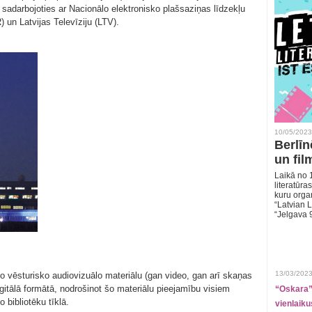
 sadarbojoties ar Nacionālo elektronisko plašsaziņas līdzekļu
 un Latvijas Televīziju (LTV).
10/05/2023
Berlīn
un fil
Laikā no 1
literatūras
kuru organ
“Latvian L
“Jelgava 
13/03/2023
o vēsturisko audiovizuālo materiālu (gan video, gan arī skaņas
gitālā formātā, nodrošinot šo materiālu pieejamību visiem
“Oskara” 
 bibliotēku tīklā.
vienlaiku