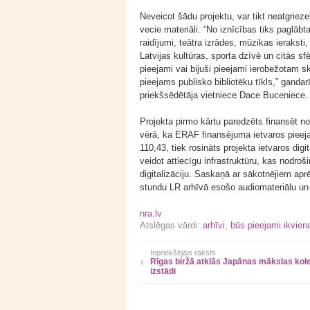
Neveicot šādu projektu, var tikt neatgrieze
vecie materiāli. “No iznīcības tiks paglāb
raidījumi, teātra izrādes, mūzikas ierakst
Latvijas kultūras, sporta dzīvē un citās s
pieejami vai bijuši pieejami ierobežotam 
pieejams publisko bibliotēku tīkls,” gand
priekšsēdētāja vietniece Dace Buceniece.
Projekta pirmo kārtu paredzēts finansēt n
vērā, ka ERAF finansējuma ietvaros pieejam
110,43, tiek rosināts projekta ietvaros digit
veidot attiecīgu infrastruktūru, kas nodro
digitalizāciju. Saskaņā ar sākotnējiem ap
stundu LR arhīvā esošo audiomateriālu un
nra.lv
Atslēgas vārdi:
arhīvi
,
būs pieejami ikviena
Iepriekšējais raksts
Rīgas biržā atklās Japānas mākslas kol
izstādi