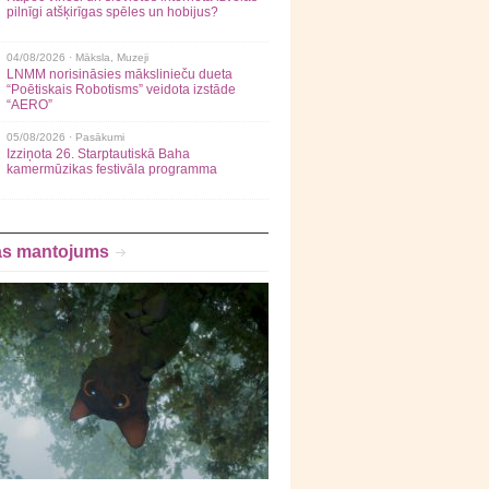
pilnīgi atšķirīgas spēles un hobijus?
04/08/2026 ·
Māksla
,
Muzeji
LNMM norisināsies mākslinieču dueta
“Poētiskais Robotisms” veidota izstāde
“AERO”
05/08/2026 ·
Pasākumi
Izziņota 26. Starptautiskā Baha
kamermūzikas festivāla programma
as mantojums