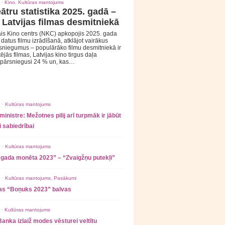
 ·
Kino
,
Kultūras mantojums
ātru statistika 2025. gadā –
 Latvijas filmas desmitniekā
is Kino centrs (NKC) apkopojis 2025. gada
s datus filmu izrādīšanā, atklājot vairākus
sniegumus – populārāko filmu desmitniekā ir
tējās filmas, Latvijas kino tirgus daļa
 pārsniegusi 24 % un, kas…
 ·
Kultūras mantojums
ministre: Mežotnes pilij arī turpmāk ir jābūt
 sabiedrībai
 ·
Kultūras mantojums
 gada monēta 2023” – “Zvaigžņu putekļi”
 ·
Kultūras mantojums
,
Pasākumi
as “Boņuks 2023” balvas
 ·
Kultūras mantojums
Banka izlaiž modes vēsturei veltītu