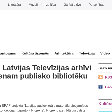
o
Literatūra
Muzeji
Izglītība
Garīgā dzīve
Personības
mantojums
Kultūra ārzemēs
Arhitektūra
Televīzija
Video
Latvijas Televīzijas arhīvi
Seko m
ienam publisko bibliotēku
RSS
Fac
Kultūr
a ERAF projekta “Latvijas audiovizuālo materiālu pieejamības
ncepcija (turpmāk - Projekts). Projektu izstrādājusi valsts