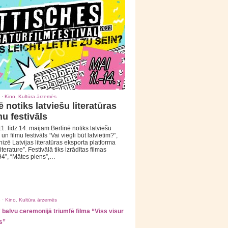
 ·
Kino
,
Kultūra ārzemēs
ē notiks latviešu literatūras
mu festivāls
1. līdz 14. maijam Berlīnē notiks latviešu
 un filmu festivāls “Vai viegli būt latvietim?”,
izē Latvijas literatūras eksporta platforma
iterature”. Festivālā tiks izrādītas filmas
94”, “Mātes piens”,…
 ·
Kino
,
Kultūra ārzemēs
balvu ceremonijā triumfē filma “Viss visur
s”