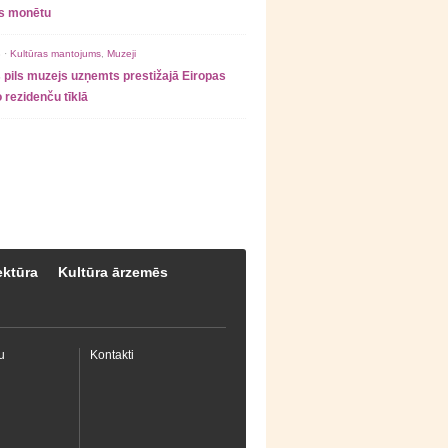
as monētu
 ·
Kultūras mantojums
,
Muzeji
 pils muzejs uzņemts prestižajā Eiropas
 rezidenču tīklā
ektūra
Kultūra ārzemēs
u
Kontakti