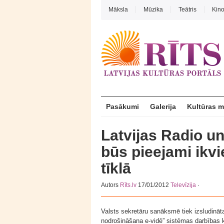
Māksla
Mūzika
Teātris
Kin
Pasākumi
Galerija
Kultūras 
Latvijas Radio un 
būs pieejami ikv
tīklā
Autors
Rīts.lv
17/01/2012
Televīzija
·
Valsts sekretāru sanāksmē tiek izsludināt
nodrošināšana e-vidē” sistēmas darbības ko