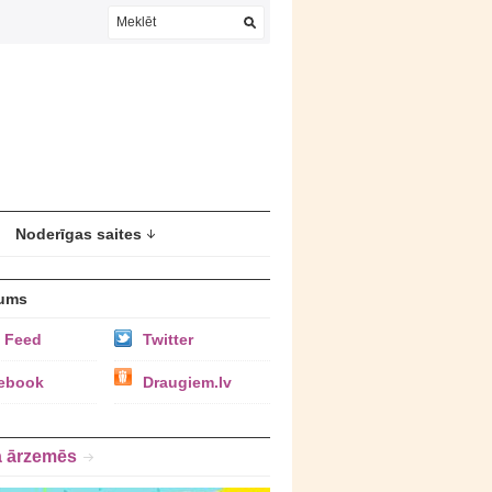
Noderīgas saites
ums
 Feed
Twitter
ebook
Draugiem.lv
a ārzemēs