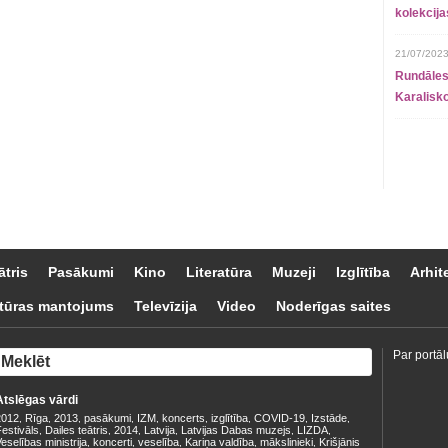
kolekcij
21/07/2023
Rundāles
Karalisko
ātris
Pasākumi
Kino
Literatūra
Muzeji
Izglītība
Arhit
tūras mantojums
Televīzija
Video
Noderīgas saites
Par portāl
Atslēgas vārdi
2012
Rīga
2013
pasākumi
IZM
koncerts
izglītība
COVID-19
Izstāde
,
,
,
,
,
,
,
,
,
estivāls
Dailes teātris
2014
Latvija
Latvijas Dabas muzejs
LIZDA
,
,
,
,
,
,
eselības ministrija
koncerti
veselība
Kariņa valdība
mākslinieki
Krišjānis
,
,
,
,
,