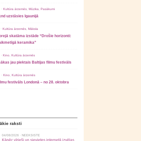
 ·
Kultūra ārzemēs
,
Mūzika
,
Pasākumi
nd uzstāsies Igaunijā
 ·
Kultūra ārzemēs
,
Māksla
rejā skatāma izstāde “Drošie horizonti:
laikmetīgā keramika”
 ·
Kino
,
Kultūra ārzemēs
ākas jau piektais Baltijas filmu festivāls
 ·
Kino
,
Kultūra ārzemēs
filmu festivāls Londonā – no 28. oktobra
ākie raksti
04/08/2026 ·
NEEKSISTE
Kāpēc vīrieši un sievietes internetā izvēlas