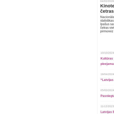
04/02/2026
Kinote
četras
Nacionāla
statistika
īpašus sa
četras vie
pirmoreiz
10/10/2024
Kultūras 
pieejamai
19/04/2024
“Latvijas
05/03/2024
Pasniegt
11/12/2023
Latvijas 