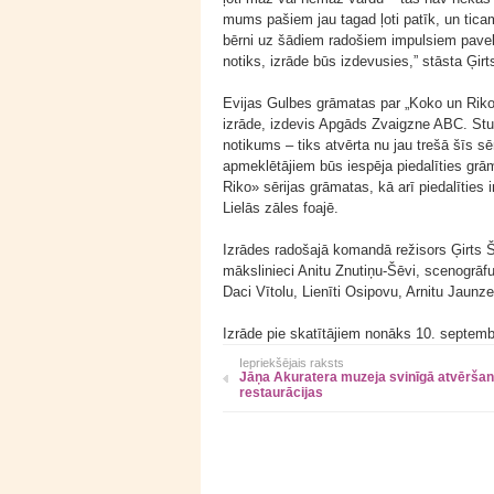
mums pašiem jau tagad ļoti patīk, un tica
bērni uz šādiem radošiem impulsiem pavelka
notiks, izrāde būs izdevusies,” stāsta Ģirt
Evijas Gulbes grāmatas par „Koko un Riko”
izrāde, izdevis Apgāds Zvaigzne ABC. Stu
notikums – tiks atvērta nu jau trešā šīs s
apmeklētājiem būs iespēja piedalīties grā
Riko» sērijas grāmatas, kā arī piedalīties 
Lielās zāles foajē.
Izrādes radošajā komandā režisors Ģirts Šoli
mākslinieci Anitu Znutiņu-Šēvi, scenogrāfu
Daci Vītolu, Lienīti Osipovu, Arnitu Jaunze
Izrāde pie skatītājiem nonāks 10. septemb
Iepriekšējais raksts
Jāņa Akuratera muzeja svinīgā atvērša
restaurācijas