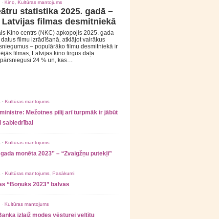
 ·
Kino
,
Kultūras mantojums
ātru statistika 2025. gadā –
 Latvijas filmas desmitniekā
is Kino centrs (NKC) apkopojis 2025. gada
s datus filmu izrādīšanā, atklājot vairākus
sniegumus – populārāko filmu desmitniekā ir
tējās filmas, Latvijas kino tirgus daļa
 pārsniegusi 24 % un, kas…
 ·
Kultūras mantojums
ministre: Mežotnes pilij arī turpmāk ir jābūt
 sabiedrībai
 ·
Kultūras mantojums
 gada monēta 2023” – “Zvaigžņu putekļi”
 ·
Kultūras mantojums
,
Pasākumi
as “Boņuks 2023” balvas
 ·
Kultūras mantojums
Banka izlaiž modes vēsturei veltītu