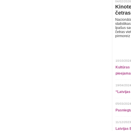
04/02/2026
Kinote
četras
Nacionāla
statistika
īpašus sa
četras vie
pirmoreiz
10/10/2024
Kultūras 
pieejamai
19/04/2024
“Latvijas
05/03/2024
Pasniegt
11/12/2023
Latvijas 