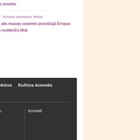
as monētu
 ·
Kultūras mantojums
,
Muzeji
 pils muzejs uzņemts prestižajā Eiropas
 rezidenču tīklā
ektūra
Kultūra ārzemēs
u
Kontakti