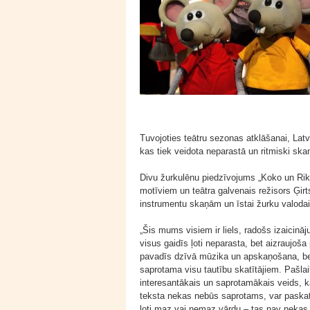
Tuvojoties teātru sezonas atklāšanai, Latvi
kas tiek veidota neparastā un ritmiski ska
Divu žurkulēnu piedzīvojums „Koko un Riko
motīviem un teātra galvenais režisors Ģirt
instrumentu skaņām un īstai žurku valodai
„Šis mums visiem ir liels, radošs izaici
visus gaidīs ļoti neparasta, bet aizraujo
pavadīs dzīvā mūzika un apskaņošana, bet
saprotama visu tautību skatītājiem. Pašlai
interesantākais un saprotamākais veids, k
teksta nekas nebūs saprotams, var paskatī
ļoti maz vai nemaz vārdu – tas nav nekas 