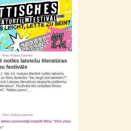
 ·
Kino
,
Kultūra ārzemēs
ē notiks latviešu literatūras
mu festivāls
1. līdz 14. maijam Berlīnē notiks latviešu
 un filmu festivāls “Vai viegli būt latvietim?”,
izē Latvijas literatūras eksporta platforma
iterature”. Festivālā tiks izrādītas filmas
94”, “Mātes piens”,…
 ·
Kino
,
Kultūra ārzemēs
balvu ceremonijā triumfē filma “Viss visur
s”