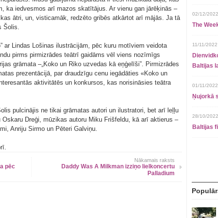
m, ka iedvesmos arī mazos skatītājus. Ar vienu gan jārēķinās –
02/12/2022
s ātri, un, visticamāk, redzēto gribēs atkārtot arī mājās. Ja tā
The Week
s Šolis.
 ar Lindas Lošinas ilustrācijām, pēc kuru motīviem veidota
11/11/2022
ndu pirms pirmizrādes teātrī gaidāms vēl viens nozīmīgs
Dienvidko
ērijas grāmata –„Koko un Riko uzvedas kā eņģelīši”. Pirmizrādes
Baltijas 
matas prezentācijā, par draudzīgu cenu iegādāties «Koko un
interesantās aktivitātēs un konkursos, kas norisināsies teātra
01/11/2022
Ņujorkā s
s pulcinājis ne tikai grāmatas autori un ilustratori, bet arī leļļu
28/10/2022
 Oskaru Dreģi, mūzikas autoru Miku Frišfeldu, kā arī aktierus –
Baltijas 
mi, Anriju Sirmo un Pēteri Galviņu.
rī.
Nākamais raksts
na pēc
Daddy Was A Milkman izziņo lielkoncertu
Palladium
Populār