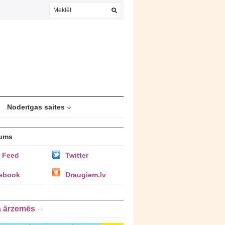
Noderīgas saites
ums
 Feed
Twitter
ebook
Draugiem.lv
a ārzemēs