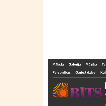
Māksla
Galerija
Mūzika
Te
Personības
Garīgā dzīve
Kul
F
V