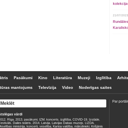
kolekcij
21/07/2023
Rundāles
Karalisko
ātris
Pasākumi
Kino
Literatūra
Muzeji
Izglītība
Arhit
tūras mantojums
Televīzija
Video
Noderīgas saites
Par portāl
Atslēgas vārdi
2012
Rīga
2013
pasākumi
IZM
koncerts
izglītība
COVID-19
Izstāde
,
,
,
,
,
,
,
,
,
estivāls
Dailes teātris
2014
Latvija
Latvijas Dabas muzejs
LIZDA
,
,
,
,
,
,
eselības ministrija
koncerti
veselība
Kariņa valdība
mākslinieki
Krišjānis
,
,
,
,
,