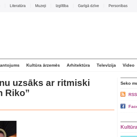
o
Literatūra
Muzeji
Izglītība
Garīgā dzīve
Personības
mantojums
Kultūra ārzemēs
Arhitektūra
Televīzija
Video
onu uzsāks ar ritmiski
Seko m
n Riko”
RSS
Fac
Kultūr