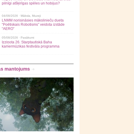
pilnīgi atšķirīgas spēles un hobijus?
04/08/2026 ·
Māksla
,
Muzeji
LNMM norisināsies mākslinieču dueta
“Poētiskais Robotisms” veidota izstāde
“AERO”
05/08/2026 ·
Pasākumi
Izziņota 26. Starptautiskā Baha
kamermūzikas festivāla programma
as mantojums