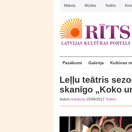
Māksla
Mūzika
Teātris
Kin
Pasākumi
Galerija
Kultūras 
Leļļu teātris sez
skanīgo „Koko u
Autors
redakcija
25/08/2017
Teātris
·