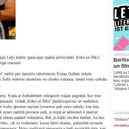
10/05/2023
jas Leļļu teātris gatavojas īpašai pirmizrādei „Koko un Riko”,
Berlīn
nīgā manierē.
un fil
Laikā no 1
” radīts pēc latviešu rakstnieces Evijas Gulbes stāstu
literatūras
s Šolis nolēmis atteikties no cilvēku valodas, dodot vietu unikālu
kuru organ
.
“Latvian L
“Jelgava 
nājums. Kopā ar žurkulēniem nokāpsim mājas pagrabā, kur mūs
ša pasaule. Izrādē „Koko un Riko” piedzīvojumus un nedarbus
 žurku ģimene saziņai izmantos pati savu valodu, kas būs
k esam radošā procesa vidū, jo kopā ar aktieriem ir jāatrod
13/03/2023
ā stāstu padarīt nolasāmu. Bet, ja kāds vecāks baidās, ka bez
“Oskara” 
ties, cik no multenēm, kuras bērni skatās, patiesībā izmanto
vienlaiku
neparasts. Mūsu gadījumā neparasta ir tieši muzikālā daļa, kas