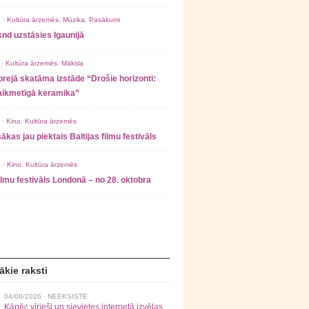
 ·
Kultūra ārzemēs
,
Mūzika
,
Pasākumi
nd uzstāsies Igaunijā
 ·
Kultūra ārzemēs
,
Māksla
rejā skatāma izstāde “Drošie horizonti:
laikmetīgā keramika”
 ·
Kino
,
Kultūra ārzemēs
ākas jau piektais Baltijas filmu festivāls
 ·
Kino
,
Kultūra ārzemēs
filmu festivāls Londonā – no 28. oktobra
ākie raksti
04/08/2026 ·
NEEKSISTE
Kāpēc vīrieši un sievietes internetā izvēlas