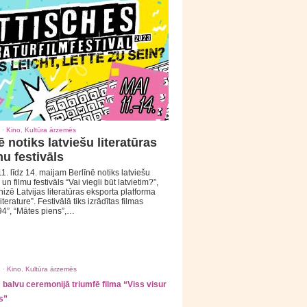
 ·
Kino
,
Kultūra ārzemēs
ē notiks latviešu literatūras
mu festivāls
1. līdz 14. maijam Berlīnē notiks latviešu
 un filmu festivāls “Vai viegli būt latvietim?”,
izē Latvijas literatūras eksporta platforma
iterature”. Festivālā tiks izrādītas filmas
94”, “Mātes piens”,…
 ·
Kino
,
Kultūra ārzemēs
balvu ceremonijā triumfē filma “Viss visur
s”