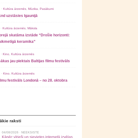
 ·
Kultūra ārzemēs
,
Mūzika
,
Pasākumi
nd uzstāsies Igaunijā
 ·
Kultūra ārzemēs
,
Māksla
rejā skatāma izstāde “Drošie horizonti:
laikmetīgā keramika”
 ·
Kino
,
Kultūra ārzemēs
ākas jau piektais Baltijas filmu festivāls
 ·
Kino
,
Kultūra ārzemēs
filmu festivāls Londonā – no 28. oktobra
ākie raksti
04/08/2026 ·
NEEKSISTE
Kāpēc vīrieši un sievietes internetā izvēlas