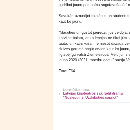
gudrībai jauno personību sagatavošanā,” no
Savukārt uzrunājot skolēnus un studentus,
kaut ko jaunu.
“Mācoties un gūstot pieredzi, jūs veidojat
Latvijas balstu, ar ko lepojas ne tikai jūsu
tauta, un katrs varam iemiesot dažāda vei
dzīves garumā apgūt arvien kaut ko jaunu, 
ilgtspējīgu valsti Ziemeļeiropā. Vēlu ju
jauno 2020./2021. mācību gadu,” sacīja Va
Foto: F64
Iepriekšējais raksts
Latvijas kinoteātros sāk rādīt drāmu
"Noslēpums. Uzdrīksties sapņot"