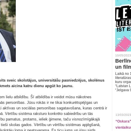
10/05/2023
Berlīn
un fil
Laikā no 1
literatūras
vits sveic skolotājus, universitāšu pasniedzējus, skolēnus
kuru organ
kmets aicina katru dienu apgūt ko jaunu.
“Latvian L
“Jelgava 
iem lielu atbildību. Šī atbildība ir veidot mūsu nākotnes
unās personības. Jūsu rokās ir ne tikai konkurētspējīgas un
ski aktīvas un sociālas personības sagatavošana, kuras centrā ir
bā. Vērtību sistēma raksturo konkrēto sabiedrību un tās
13/03/2023
rtību pamatus, protams, ieliek ģimene, taču visnozīmīgākajā
“Oskara” 
 tieši skolas gados. Vērtību un vērtību sistēmas apjēgšanā,
vienlaiku
olotāju loma ir neatsverama. Es ticu jums un jūsu sirds