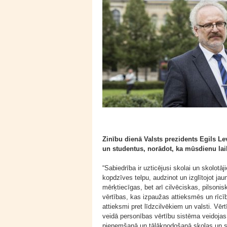
Zinību dienā Valsts prezidents Egils Le
un studentus, norādot, ka mūsdienu lai
“Sabiedrība ir uzticējusi skolai un skolotāj
kopdzīves telpu, audzinot un izglītojot ja
mērķtiecīgas, bet arī cilvēciskas, pilsoni
vērtības, kas izpaužas attieksmēs un rīcī
attieksmi pret līdzcilvēkiem un valsti. Vē
veidā personības vērtību sistēma veidojas
pieņemšanā un tālāknodošanā skolas un sk