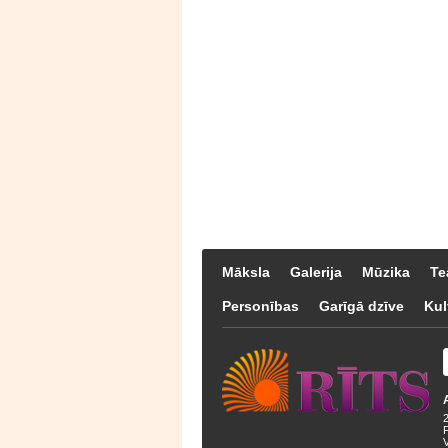
Māksla
Galerija
Mūzika
Te
Personības
Garīgā dzīve
Kul
F
V