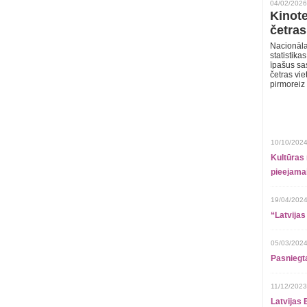
04/02/2026
Kinote
četras
Nacionāla
statistika
īpašus sa
četras vie
pirmoreiz
10/10/2024
Kultūras 
pieejamai
19/04/2024
“Latvijas
05/03/2024
Pasniegt
11/12/2023
Latvijas 