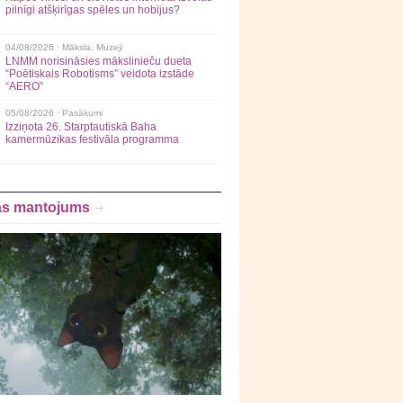
pilnīgi atšķirīgas spēles un hobijus?
04/08/2026 ·
Māksla
,
Muzeji
LNMM norisināsies mākslinieču dueta
“Poētiskais Robotisms” veidota izstāde
“AERO”
05/08/2026 ·
Pasākumi
Izziņota 26. Starptautiskā Baha
kamermūzikas festivāla programma
as mantojums