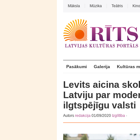
Māksla
Mūzika
Teātris
Kin
Pasākumi
Galerija
Kultūras 
Levits aicina sk
Latviju par moder
ilgtspējīgu valsti
Autors
redakcija
01/09/2020
Izglītība
·