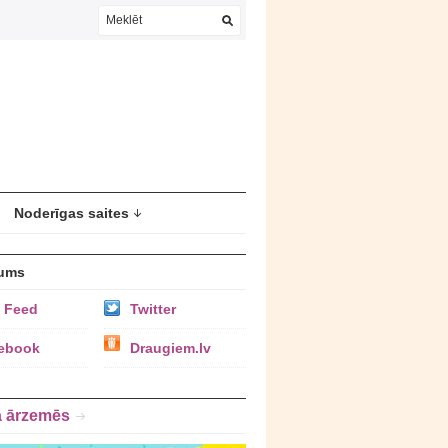
Noderīgas saites
ums
 Feed
Twitter
ebook
Draugiem.lv
a ārzemēs