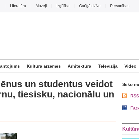
o
Literatūra
Muzeji
Izglītība
Garīgā dzīve
Personības
mantojums
Kultūra ārzemēs
Arhitektūra
Televīzija
Video
olēnus un studentus veidot
Seko m
nu, tiesisku, nacionālu un
RSS
Fac
Kultūr