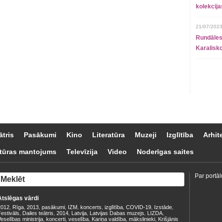
kolekcij
21/07/2023
Rundāles
Karalisko
ātris
Pasākumi
Kino
Literatūra
Muzeji
Izglītība
Arhit
tūras mantojums
Televīzija
Video
Noderīgas saites
Par portāl
Atslēgas vārdi
2012
Rīga
2013
pasākumi
IZM
koncerts
izglītība
COVID-19
Izstāde
,
,
,
,
,
,
,
,
,
estivāls
Dailes teātris
2014
Latvija
Latvijas Dabas muzejs
LIZDA
,
,
,
,
,
,
eselības ministrija
koncerti
veselība
Kariņa valdība
mākslinieki
Krišjānis
,
,
,
,
,