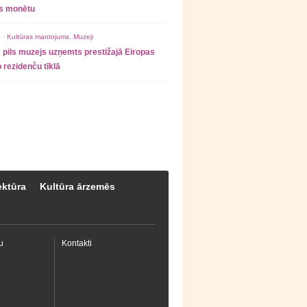
as monētu
 ·
Kultūras mantojums
,
Muzeji
 pils muzejs uzņemts prestižajā Eiropas
 rezidenču tīklā
ektūra
Kultūra ārzemēs
u
Kontakti