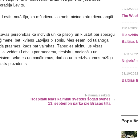
rādīja Levits.
02/12/2022
The Week
 Levits norādīja, ka mūsdienu laikmets aicina katru dienu apgūt
11/11/2022
 savas personības kā indivīdi un kā pilsoņi un kļūstat par spēcīgu
Dienvidko
 ģimene, bet ikviens Latvijas pilsonis. Mēs esam ļoti talantīga
Baltijas 
da prasmes, kāds pat vairākas. Tāpēc es aicinu jūs visas
lai veidotu Latviju par modernu, tiesisku, nacionālu un
01/11/2022
ms visiem sekmes un panākumus, darbos un piedzīvojumos ražīgu
Ņujorkā s
lsts prezidents.
28/10/2022
Baltijas 
Nākamais raksts
Hospitāļu ielas kaimiņu svētkus šogad svinēs
13. septembrī parkā pie Brasas tilta
Populār