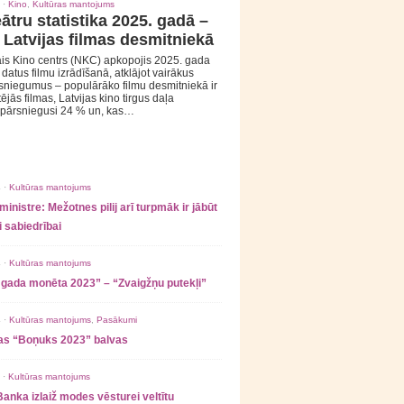
 ·
Kino
,
Kultūras mantojums
ātru statistika 2025. gadā –
 Latvijas filmas desmitniekā
is Kino centrs (NKC) apkopojis 2025. gada
s datus filmu izrādīšanā, atklājot vairākus
sniegumus – populārāko filmu desmitniekā ir
tējās filmas, Latvijas kino tirgus daļa
 pārsniegusi 24 % un, kas…
 ·
Kultūras mantojums
ministre: Mežotnes pilij arī turpmāk ir jābūt
 sabiedrībai
 ·
Kultūras mantojums
 gada monēta 2023” – “Zvaigžņu putekļi”
 ·
Kultūras mantojums
,
Pasākumi
as “Boņuks 2023” balvas
 ·
Kultūras mantojums
Banka izlaiž modes vēsturei veltītu