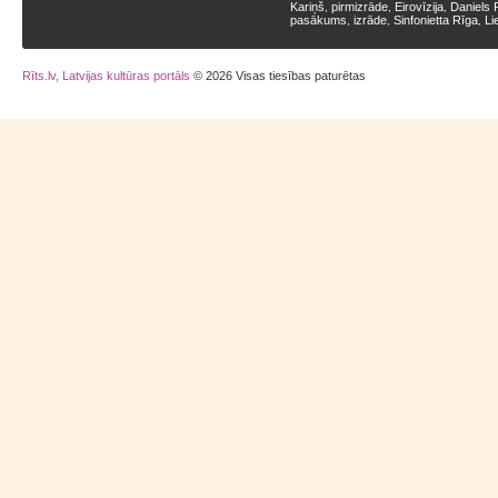
Kariņš
pirmizrāde
Eirovīzija
Daniels 
,
,
,
pasākums
izrāde
Sinfonietta Rīga
Li
,
,
,
Rīts.lv, Latvijas kultūras portāls
© 2026 Visas tiesības paturētas