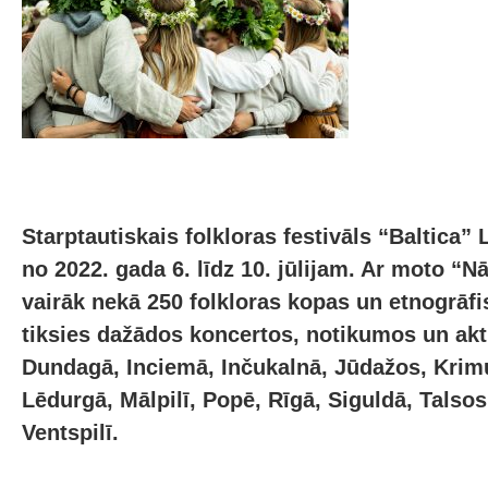
Starptautiskais folkloras festivāls “Baltica” 
no 2022. gada 6. līdz 10. jūlijam. Ar moto “N
vairāk nekā 250 folkloras kopas un etnogrāf
tiksies dažādos koncertos, notikumos un akt
Dundagā, Inciemā, Inčukalnā, Jūdažos, Krimu
Lēdurgā, Mālpilī, Popē, Rīgā, Siguldā, Talsos
Ventspilī.