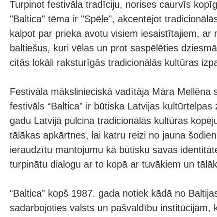
Turpinot festivāla tradīciju, norises caurvīs ko
"Baltica" tēma ir "Spēle", akcentējot tradicionālā
kalpot par prieka avotu visiem iesaistītajiem, ar 
baltiešus, kuri vēlas un prot saspēlēties dziesm
citās lokāli raksturīgās tradicionālās kultūras i
Festivāla mākslinieciskā vadītāja Māra Mellēna s
festivāls “Baltica” ir būtiska Latvijas kultūrtelpa
gadu Latvijā pulcina tradicionālās kultūras kopē
tālākas apkārtnes, lai katru reizi no jauna šodie
ieraudzītu mantojumu kā būtisku savas identitāt
turpinātu dialogu ar to kopā ar tuvākiem un tālā
“Baltica” kopš 1987. gada notiek kādā no Baltija
sadarbojoties valsts un pašvaldību institūcijām, 