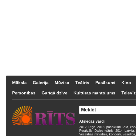
Māksla
Galerija
Mūzika
Teātris
Pasākumi
Kino
Personības
Garīgā dzīve
Kultūras mantojums
Televīz
Atslēgas vārdi
2012
Rīga
2013
pasākumi
IZM
kon
,
,
,
,
,
Festivāls
Dailes teātris
2014
Latvija
,
,
,
,
Veselības ministrija
koncerti
veselība
,
,