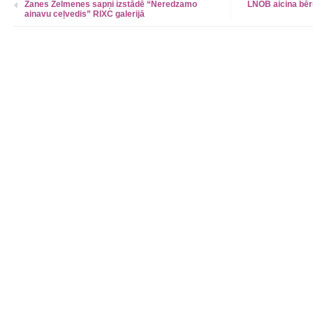
Zanes Zelmenes sapņi izstādē “Neredzamo
LNOB aicina bēr
ainavu ceļvedis” RIXC galerijā