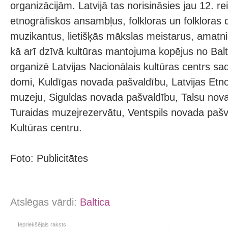
organizācijām. Latvijā tas norisināsies jau 12. re
etnogrāfiskos ansambļus, folkloras un folkloras 
muzikantus, lietišķās mākslas meistarus, amatni
kā arī dzīvā kultūras mantojuma kopējus no Balti
organizē Latvijas Nacionālais kultūras centrs sa
domi, Kuldīgas novada pašvaldību, Latvijas Etn
muzeju, Siguldas novada pašvaldību, Talsu nov
Turaidas muzejrezervātu, Ventspils novada pašv
Kultūras centru.
Foto: Publicitātes
Atslēgas vārdi:
Baltica
Iepriekšējais raksts