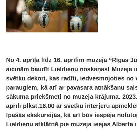
No 4. aprīļa līdz 16. aprīlim muzejā “Rīgas J
aicinām baudīt Lieldienu noskaņas! Muzeja in
svētku dekori, kas radīti, iedvesmojoties no
paraugiem, kā arī ar pavasara atnākšanu sais
sākuma priekšmeti no muzeja krājuma. 2023.
aprīlī plkst.16.00 ar svētku interjeru apmekl
īpašās ekskursijās, kā arī būs iespēja nofoto
Lieldienu atklātnē pie muzeja ieejas Alberta i