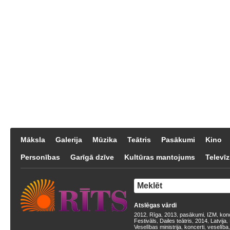
Māksla
Galerija
Mūzika
Teātris
Pasākumi
Kino
Personības
Garīgā dzīve
Kultūras mantojums
Televīz
Atslēgas vārdi
2012
Rīga
2013
pasākumi
IZM
kon
,
,
,
,
,
Festivāls
Dailes teātris
2014
Latvija
,
,
,
,
Veselības ministrija
koncerti
veselība
,
,