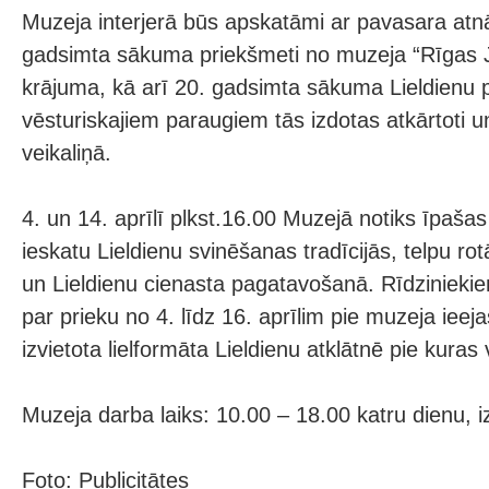
Muzeja interjerā būs apskatāmi ar pavasara atnā
gadsimta sākuma priekšmeti no muzeja “Rīgas J
krājuma, kā arī 20. gadsimta sākuma Lieldienu 
vēsturiskajiem paraugiem tās izdotas atkārtoti
veikaliņā.
4. un 14. aprīlī plkst.16.00 Muzejā notiks īpašas
ieskatu Lieldienu svinēšanas tradīcijās, telpu 
un Lieldienu cienasta pagatavošanā. Rīdziniekie
par prieku no 4. līdz 16. aprīlim pie muzeja ieeja
izvietota lielformāta Lieldienu atklātnē pie kura
Muzeja darba laiks: 10.00 – 18.00 katru dienu, 
Foto: Publicitātes