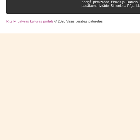
Kariņš
pirmizrāde
Eirovīzija
Daniels 
,
,
,
pasākums
izrāde
Sinfonietta Rīga
Li
,
,
,
Rīts.lv, Latvijas kultūras portāls
© 2026 Visas tiesības paturētas