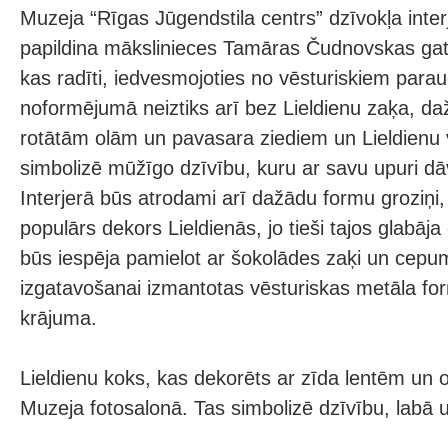
Muzeja “Rīgas Jūgendstila centrs” dzīvokļa interj
papildina mākslinieces Tamāras Čudnovskas gata
kas radīti, iedvesmojoties no vēsturiskiem para
noformējumā neiztiks arī bez Lieldienu zaķa, d
rotātām olām un pavasara ziediem un Lieldienu 
simbolizē mūžīgo dzīvību, kuru ar savu upuri dāv
Interjerā būs atrodami arī dažādu formu groziņi, 
populārs dekors Lieldienās, jo tieši tajos glabāj
būs iespēja pamielot ar šokolādes zaķi un cepum
izgatavošanai izmantotas vēsturiskas metāla f
krājuma.
Lieldienu koks, kas dekorēts ar zīda lentēm un 
Muzeja fotosalonā. Tas simbolizē dzīvību, labā u