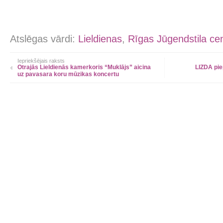
Atslēgas vārdi:
Lieldienas
,
Rīgas Jūgendstila ce
Iepriekšējais raksts
Otrajās Lieldienās kamerkoris “Muklājs” aicina
LIZDA pie
uz pavasara koru mūzikas koncertu