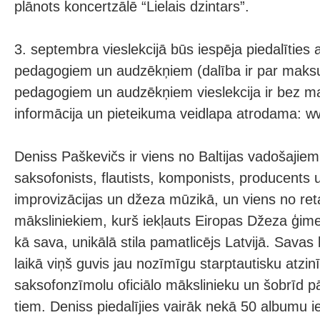
plānots koncertzālē “Lielais dzintars”.
3. septembra vieslekcijā būs iespēja piedalīties a
pedagogiem un audzēkņiem (dalība ir par mak
pedagogiem un audzēkņiem vieslekcija ir bez m
informācija un pieteikuma veidlapa atrodama: 
Deniss Paškevičs ir viens no Baltijas vadošaji
saksofonists, flautists, komponists, producents
improvizācijas un džeza mūzikā, un viens no reta
māksliniekiem, kurš iekļauts Eiropas Džeza ģim
kā sava, unikālā stila pamatlicējs Latvijā. Savas 
laikā viņš guvis jau nozīmīgu starptautisku atzin
saksofonzīmolu oficiālo mākslinieku un šobrīd p
tiem. Deniss piedalījies vairāk nekā 50 albumu 