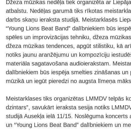
Džeza mūzikas nedēļa tiek organizēta ar Liepāja
atbalstu. Nedēļas garumā tiks rīkotas meistarkla
darbs skaņu ieraksta studijā. Meistarklasēs Lie
“Young Lions Beat Band” dalībniekiem būs iespēj
spēles un improvizācijas tehniku, džeza mūzika
džeza mūzikas tendences, apgūt stilistiku, kā a
notiks jaunu aranžējumu un kompozīciju iestud
materiāla sagatavošana audioierakstam. Meistar
dalībniekiem būs iespēja smelties zināšanas u
mūzikā un iegūt pieredzi no augsta līmeņa māks
Meistarklases tiks organizētas LMMDV telpās kon
dzintars”, savukārt ieraksta sesija notiks LMMD
studijā Ausekļa ielā 11/15. Noslēguma koncerts 
un “Young Lions Beat Band” dalībniekiem un mei