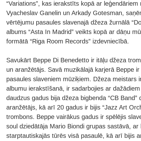
“Variations”, kas ierakstīts kopā ar leģendāriem
Vyacheslav Ganelin un Arkady Gotesman, saņēm
vērtējumu pasaules slavenajā džeza žurnālā “D
albums “Asta In Madrid” veikts kopā ar dāņu mūz
formātā “Riga Room Records” izdevniecībā.
Savukārt Beppe Di Benedetto ir itāļu džeza tro
un aranžētājs. Savā muzikālajā karjerā Beppe ir 
pasaules slaveniem mūziķiem. Džeza meistars ir
albumu ierakstīšanā, ir sadarbojies ar dažādie
daudzus gadus bija džeza bigbenda “CB Band” d
aranžētājs, kā arī 20 gadus ir bijis “Jazz Art Orc
trombons. Beppe vairākus gadus ir spēlējis slav
soul dziedātāja Mario Biondi grupas sastāvā, ar k
starptautiskajās tūrēs visā pasaulē, kā arī bijis a