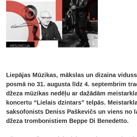
Liepājas Mūzikas, mākslas un dizaina vidus
posmā no 31. augusta līdz 4. septembrim tra
džeza mūzikas nedēļu ar dažādām meistark
koncertu “Lielais dzintars” telpās. Meistarkl
saksofonists Deniss Paškevičs un viens no l
džeza trombonistiem Beppe Di Benedetto.