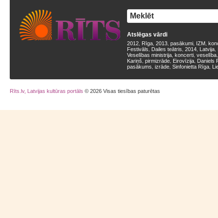
Atslēgas vārdi
2012
Rīga
2013
pasākumi
IZM
kon
,
,
,
,
,
Festivāls
Dailes teātris
2014
Latvija
,
,
,
,
Veselības ministrija
koncerti
veselība
,
,
Kariņš
pirmizrāde
Eirovīzija
Daniels 
,
,
,
pasākums
izrāde
Sinfonietta Rīga
Li
,
,
,
Rīts.lv, Latvijas kultūras portāls
© 2026 Visas tiesības paturētas