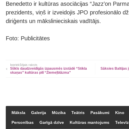
Benedetto ir kultūras asociācijas “Jazz’on Parm
prezidents, viņš ir izveidojis JPO profesionālo d
diriģents un mākslinieciskais vadītājs.
Foto: Publicitātes
Iepriekšējais raksts
Stikls daudzveidīgās izpausmēs izstādē “Stikla
Sāksies Baltijas
skaņas” kultūras pilī “Ziemeļblāzma”
Māksla
Galerija
Mūzika
Teātris
Pasākumi
Kino
Personības
Garīgā dzīve
Kultūras mantojums
Televīz