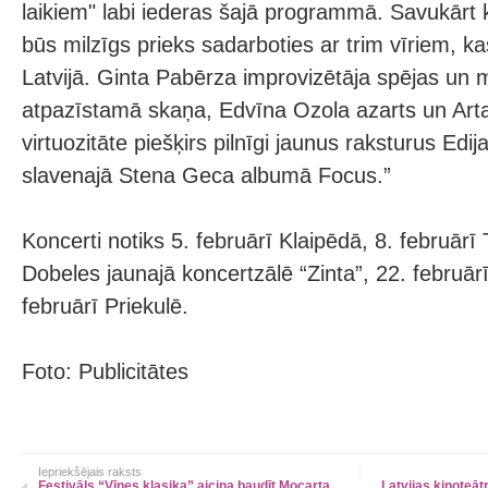
laikiem" labi iederas šajā programmā. Savukārt 
būs milzīgs prieks sadarboties ar trim vīriem, ka
Latvijā. Ginta Pabērza improvizētāja spējas un
atpazīstamā skaņa, Edvīna Ozola azarts un Ar
virtuozitāte piešķirs pilnīgi jaunus raksturus Edi
slavenajā Stena Geca albumā Focus.”
Koncerti notiks 5. februārī Klaipēdā, 8. februārī 
Dobeles jaunajā koncertzālē “Zinta”, 22. februā
februārī Priekulē.
Foto: Publicitātes
Iepriekšējais raksts
Festivāls “Vīnes klasika” aicina baudīt Mocarta,
Latvijas kinoteāt