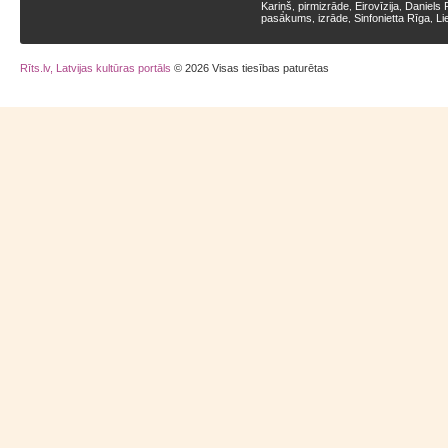
Kariņš
pirmizrāde
Eirovīzija
Daniels 
,
,
,
pasākums
izrāde
Sinfonietta Rīga
Li
,
,
,
Rīts.lv, Latvijas kultūras portāls
© 2026 Visas tiesības paturētas