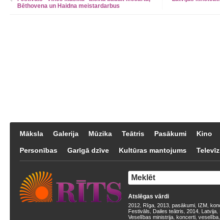
Bēthovena un Haidna meistardarbus
Māksla
Galerija
Mūzika
Teātris
Pasākumi
Kino
Personības
Garīgā dzīve
Kultūras mantojums
Televīz
Atslēgas vārdi
2012
Rīga
2013
pasākumi
IZM
kon
,
,
,
,
,
Festivāls
Dailes teātris
2014
Latvija
,
,
,
,
Veselības ministrija
koncerti
veselība
,
,