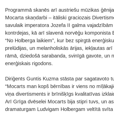
Programmā skanēs arī austriešu mūzikas ģēnij
Mocarta skaņdarbi – itāliski graciozais Diverti
savulaik imperatora Jozefa II galma vajadzībām 
kontrdejas, kā arī slavenā norvēģu komponista 
“No Holberga laikiem”, kur bez spirgtā enerģisk
prelūdijas, un melanholiskās ārijas, iekļautas ar
rāmā, dziedošā sarabanda, svinīgā gavote, un n
enerģiskais rigodons.
Diriģents Guntis Kuzma stāsta par sagatavoto 
“Mocarts man kopš bērnības ir viens no mīļāka
viņa divertisments ir brīnišķīgs kvalitatīvas izk
Arī Grīga dvēselei Mocarts bija stipri tuvs, un 
dramaturgam Ludvigam Holbergam veltītā svīta