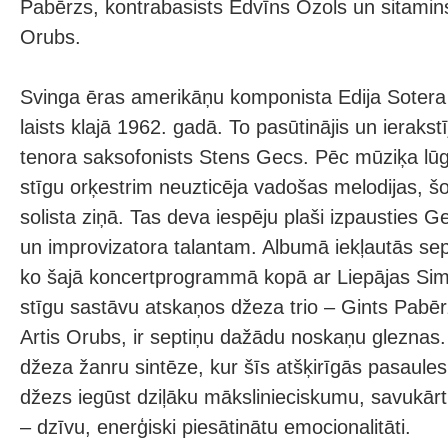
Pabērzs, kontrabasists Edvīns Ozols un sitamins
Orubs.
Svinga ēras amerikāņu komponista Edija Sotera
laists klajā 1962. gadā. To pasūtinājis un ierakstī
tenora saksofonists Stens Gecs. Pēc mūziķa l
stīgu orķestrim neuzticēja vadošas melodijas, šo 
solista ziņā. Tas deva iespēju plaši izpausties Ge
un improvizatora talantam. Albumā iekļautās sep
ko šajā koncertprogrammā kopā ar Liepājas Sim
stīgu sastāvu atskaņos džeza trio – Gints Pabē
Artis Orubs, ir septiņu dažādu noskaņu gleznas
džeza žanru sintēze, kur šīs atšķirīgās pasaules 
džezs iegūst dziļāku mākslinieciskumu, savukār
– dzīvu, enerģiski piesātinātu emocionalitāti.