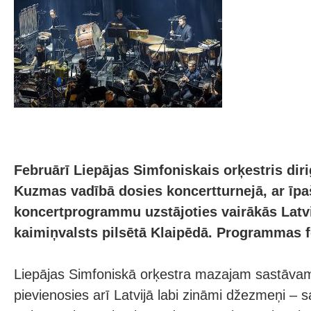
Februārī Liepājas Simfoniskais orķestris dir
Kuzmas vadībā dosies koncertturnejā, ar īp
koncertprogrammu uzstājoties vairākās Latvij
kaimiņvalsts pilsētā Klaipēdā. Programmas 
Liepājas Simfoniskā orķestra mazajam sastāvam
pievienosies arī Latvijā labi zināmi džezmeņi – 