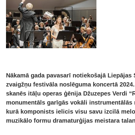
Nākamā gada pavasarī notiekošajā Liepājas 
zvaigžņu festivāla noslēguma koncertā 2024.
skanēs itāļu operas ģēnija Džuzepes Verdi 
monumentāls garīgās vokāli instrumentālās
kurā komponists ielicis visu savu izcilā melo
muzikālo formu dramaturģijas meistara talan