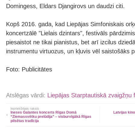
Domingess, Eldars Djangirovs un daudzi citi.
Kopš 2016. gada, kad Liepājas Simfoniskais orķe
koncertzālē "Lielais dzintars", festivāls pārdzim
piesaistot ne tikai pianistus, bet arī izcilus dziedā
instrumentu virtuozus, un kļuvis vēl saistošāks p
Foto: Publicitātes
Atslēgas vārdi:
Liepājas Starptautiskā zvaigžņu f
Iepriekšējais raksts
Ineses Galantes koncerts Rīgas Domā
Latvijas kin
“Ziemassvētku prelūdija” – visburvīgākā Rīgas
pilsētas tradīcija