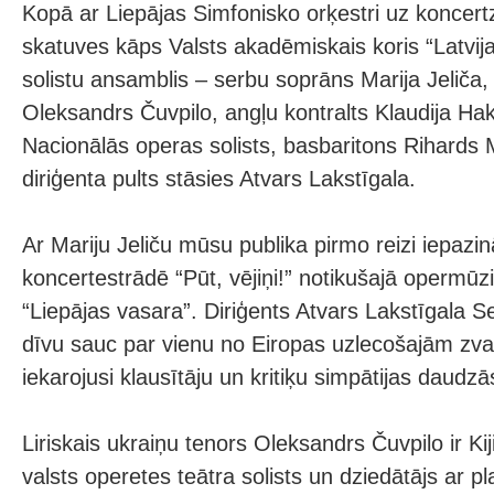
Kopā ar Liepājas Simfonisko orķestri uz koncertzā
skatuves kāps Valsts akadēmiskais koris “Latvija
solistu ansamblis – serbu soprāns Marija Jeliča,
Oleksandrs Čuvpilo, angļu kontralts Klaudija Hak
Nacionālās operas solists, basbaritons Rihards
diriģenta pults stāsies Atvars Lakstīgala.
Ar Mariju Jeliču mūsu publika pirmo reizi iepaz
koncertestrādē “Pūt, vējiņi!” notikušajā opermūz
“Liepājas vasara”. Diriģents Atvars Lakstīgala 
dīvu sauc par vienu no Eiropas uzlecošajām zv
iekarojusi klausītāju un kritiķu simpātijas daudzā
Liriskais ukraiņu tenors Oleksandrs Čuvpilo ir K
valsts operetes teātra solists un dziedātājs ar 