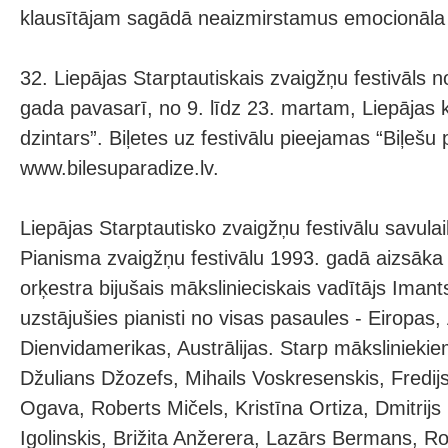
klausītājam sagādā neaizmirstamus emocionāla 
32. Liepājas Starptautiskais zvaigžņu festivāls 
gada pavasarī, no 9. līdz 23. martam, Liepājas k
dzintars”. Biļetes uz festivālu pieejamas “Biļešu 
www.bilesuparadize.lv.
Liepājas Starptautisko zvaigžņu festivālu savula
Pianisma zvaigžņu festivālu 1993. gadā aizsāka
orķestra bijušais mākslinieciskais vadītājs Imant
uzstājušies pianisti no visas pasaules - Eiropas,
Dienvidamerikas, Austrālijas. Starp māksliniekiem
Džulians Džozefs, Mihails Voskresenskis, Fredij
Ogava, Roberts Mičels, Kristīna Ortiza, Dmitrijs
Igolinskis, Brižita Anžerera, Lazārs Bermans, 