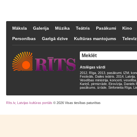
Māksla
Galerija
Mūzika
Teātris
Pasākumi
Kino
Personības
Garīgā dzīve
Kultūras mantojums
Televīz
Atslēgas vārdi
2012
Rīga
2013
pasākumi
IZM
kon
,
,
,
,
,
Festivāls
Dailes teātris
2014
Latvija
,
,
,
,
Veselības ministrija
koncerti
veselība
,
,
Kariņš
pirmizrāde
Eirovīzija
Daniels 
,
,
,
pasākums
izrāde
Sinfonietta Rīga
Li
,
,
,
Rīts.lv, Latvijas kultūras portāls
© 2026 Visas tiesības paturētas