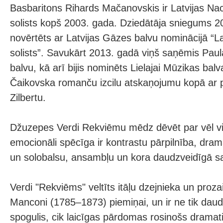
Basbaritons Rihards Mačanovskis ir Latvijas Na
solists kopš 2003. gada. Dziedātāja sniegums 2
novērtēts ar Latvijas Gāzes balvu nominācijā “
solists”. Savukārt 2013. gadā viņš saņēmis Pau
balvu, kā arī bijis nominēts Lielajai Mūzikas bal
Čaikovska romanču izcilu atskaņojumu kopā ar p
Zilbertu.
Džuzepes Verdi Rekviēmu mēdz dēvēt par vēl vie
emocionāli spēcīga ir kontrastu pārpilnība, dra
un solobalsu, ansambļu un kora daudzveidīgā s
Verdi "Rekviēms" veltīts itāļu dzejnieka un proz
Manconi (1785–1873) piemiņai, un ir ne tik da
spogulis, cik laicīgas pārdomas rosinošs dramat