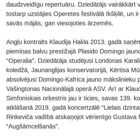
daudzveidīgu repertuāru. Dziedātājs vairākkārt vi
tostarp uzstājies Operetes festivālā Ikšķilē, un ir
savās mājās, gan viesojoties ārzemēs.
Angļu kontralts Klaudija Hakla 2013. gadā saņēm
piemiņas balvu prestižajā Plasido Domingo jaun
“Operalia”. Dziedātāja studējusi Londonas Karal
koledžā, Jaunanglijas konservatorijā, Kērtisa Mūz
absolvējusi Domingo-Kafrica jauno mākslinieku
Vašingtonas Nacionālajā operā ASV. Arī ar Klaud
Simfoniskais orķestris jau ir ticies, savas 139. 
atklāšanā 2019. gadā koncertzālē “Lielais dzint
Rinkeviča vadībā atskaņojot vērienīgo Gustava 
“Augšāmcelšanās”.