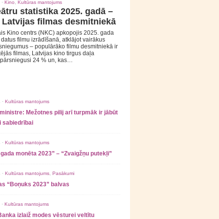
 ·
Kino
,
Kultūras mantojums
ātru statistika 2025. gadā –
 Latvijas filmas desmitniekā
is Kino centrs (NKC) apkopojis 2025. gada
s datus filmu izrādīšanā, atklājot vairākus
sniegumus – populārāko filmu desmitniekā ir
tējās filmas, Latvijas kino tirgus daļa
 pārsniegusi 24 % un, kas…
 ·
Kultūras mantojums
ministre: Mežotnes pilij arī turpmāk ir jābūt
 sabiedrībai
 ·
Kultūras mantojums
 gada monēta 2023” – “Zvaigžņu putekļi”
 ·
Kultūras mantojums
,
Pasākumi
as “Boņuks 2023” balvas
 ·
Kultūras mantojums
Banka izlaiž modes vēsturei veltītu