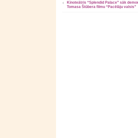
Kinoteātris “Splendid Palace” sāk demo
Tomasa Štūbera filmu “Pacēlāju valsis”