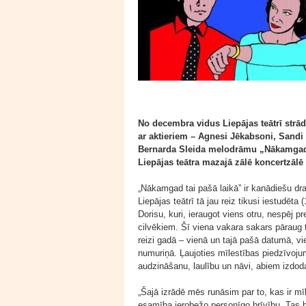
No decembra vidus Liepājas teātrī strād
ar aktieriem – Agnesi Jēkabsoni, Sandi
Bernarda Sleida melodrāmu „Nākamgad 
Liepājas teātra mazajā zālē koncertzālē 
„Nākamgad tai pašā laikā” ir kanādiešu dr
Liepājas teātrī tā jau reiz tikusi iestudēta 
Dorisu, kuri, ieraugot viens otru, nespēj pre
cilvēkiem. Šī viena vakara sakars pāraug 
reizi gadā – vienā un tajā pašā datumā, v
numuriņā. Ļaujoties mīlestības piedzīvoju
audzināšanu, laulību un nāvi, abiem izdoda
„Šajā izrādē mēs runāsim par to, kas ir mī
esamība ierobežo personīgo brīvību. Tas 