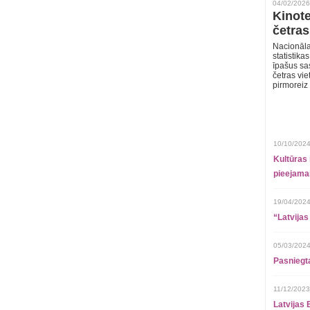
04/02/2026
Kinote
četras
Nacionāla
statistika
īpašus sa
četras vie
pirmoreiz
10/10/2024
Kultūras 
pieejamai
19/04/2024
“Latvijas
05/03/2024
Pasniegt
11/12/2023
Latvijas 