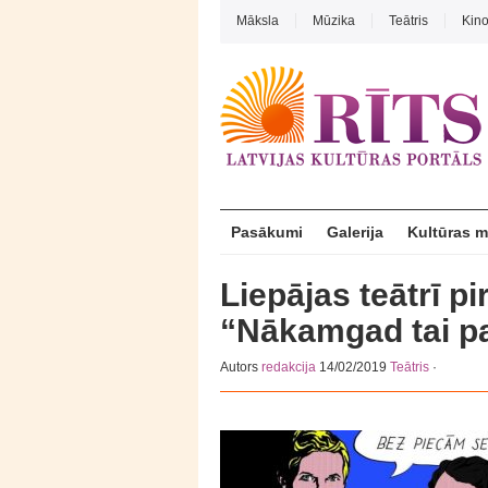
Māksla
Mūzika
Teātris
Kin
Pasākumi
Galerija
Kultūras 
Liepājas teātrī p
“Nākamgad tai pa
Autors
redakcija
14/02/2019
Teātris
·