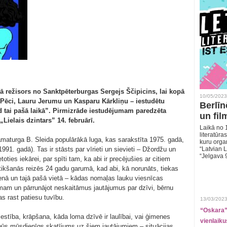
ā režisors no Sanktpēterburgas Sergejs Ščipicins, lai kopā
10/05/2023
 Pēci, Lauru Jerumu un Kasparu Kārkliņu – iestudētu
Berlīn
tai pašā laikā”. Pirmizrāde iestudējumam paredzēta
un fil
„Lielais dzintars” 14. februārī.
Laikā no 1
literatūras
amaturga B. Sleida populārākā luga, kas sarakstīta 1975. gadā,
kuru organ
(1991. gadā). Tas ir stāsts par vīrieti un sievieti – Džordžu un
“Latvian L
“Jelgava 
toties iekārei, par spīti tam, ka abi ir precējušies ar citiem
tikšanās reizēs 24 gadu garumā, kad abi, kā norunāts, tiekas
ienā un tajā pašā vietā – kādas nomaļas lauku viesnīcas
mam un pārrunājot neskaitāmus jautājumus par dzīvi, bērnu
s rast patiesu tuvību.
13/03/2023
“Oskara” 
lestība, krāpšana, kāda loma dzīvē ir laulībai, vai ģimenes
vienlaiku
būs mūsdienīgs skatījums uz šiem jautājumiem – situācijas