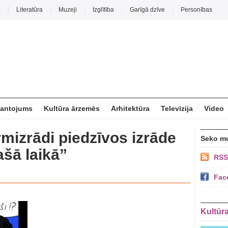
o
Literatūra
Muzeji
Izglītība
Garīgā dzīve
Personības
mantojums
Kultūra ārzemēs
Arhitektūra
Televīzija
Video
irmizrādi piedzīvos izrāde
Seko m
šā laikā”
RSS
Fac
Kultūr