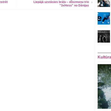
nstrēt
Liepājā uzstāsies brāļu – džezmeņu trio
"3xHess" no Dānijas
Kultūr