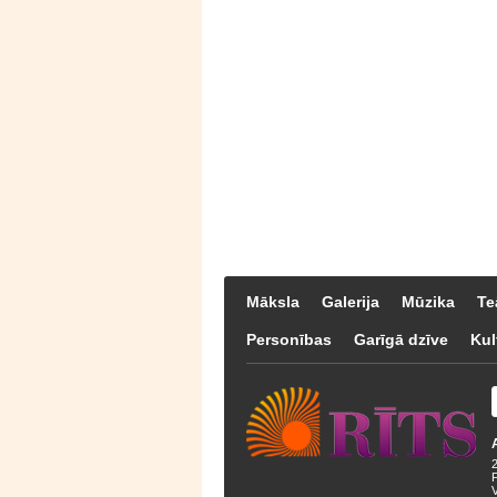
Māksla
Galerija
Mūzika
Te
Personības
Garīgā dzīve
Kul
F
V