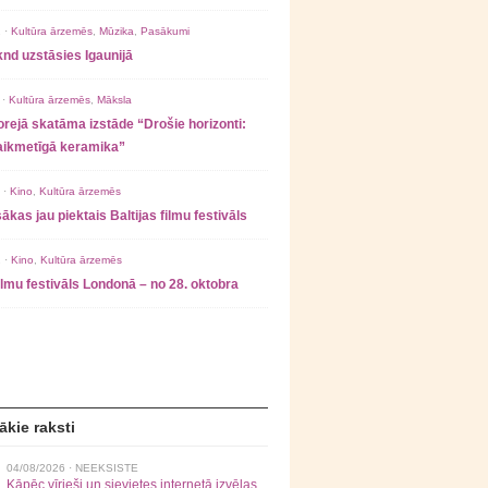
 ·
Kultūra ārzemēs
,
Mūzika
,
Pasākumi
nd uzstāsies Igaunijā
 ·
Kultūra ārzemēs
,
Māksla
rejā skatāma izstāde “Drošie horizonti:
laikmetīgā keramika”
 ·
Kino
,
Kultūra ārzemēs
ākas jau piektais Baltijas filmu festivāls
 ·
Kino
,
Kultūra ārzemēs
filmu festivāls Londonā – no 28. oktobra
ākie raksti
04/08/2026 ·
NEEKSISTE
Kāpēc vīrieši un sievietes internetā izvēlas