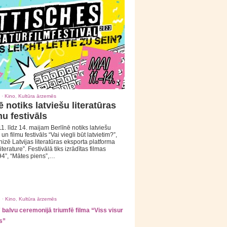
 ·
Kino
,
Kultūra ārzemēs
ē notiks latviešu literatūras
mu festivāls
1. līdz 14. maijam Berlīnē notiks latviešu
 un filmu festivāls “Vai viegli būt latvietim?”,
izē Latvijas literatūras eksporta platforma
iterature”. Festivālā tiks izrādītas filmas
94”, “Mātes piens”,…
 ·
Kino
,
Kultūra ārzemēs
balvu ceremonijā triumfē filma “Viss visur
s”