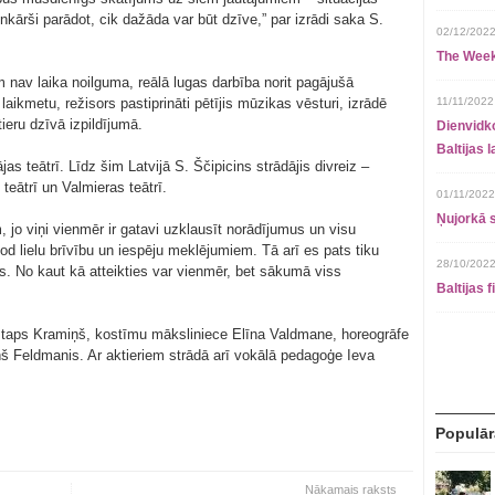
nkārši parādot, cik dažāda var būt dzīve,” par izrādi saka S.
02/12/2022
The Week
iem nav laika noilguma, reālā lugas darbība norit pagājušā
aikmetu, režisors pastiprināti pētījis mūzikas vēsturi, izrādē
11/11/2022
eru dzīvā izpildījumā.
Dienvidko
Baltijas 
as teātrī. Līdz šim Latvijā S. Ščipicins strādājis divreiz –
eātrī un Valmieras teātrī.
01/11/2022
Ņujorkā s
m, jo viņi vienmēr ir gatavi uzklausīt norādījumus un visu
d lielu brīvību un iespēju meklējumiem. Tā arī es pats tiku
28/10/2022
s. No kaut kā atteikties var vienmēr, bet sākumā viss
Baltijas 
istaps Kramiņš, kostīmu māksliniece Elīna Valdmane, horeogrāfe
š Feldmanis. Ar aktieriem strādā arī vokālā pedagoģe Ieva
Populār
Nākamais raksts