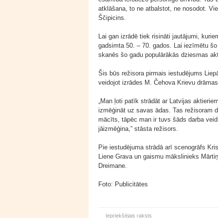
atklāšana, to ne atbalstot, ne nosodot. Vie
Ščipicins.
Lai gan izrādē tiek risināti jautājumi, kur
gadsimta 50. – 70. gados. Lai iezīmētu šo l
skanēs šo gadu populārākās dziesmas akti
Šis būs režisora pirmais iestudējums Liepāj
veidojot izrādes M. Čehova Krievu drāmas t
„Man ļoti patīk strādāt ar Latvijas aktierie
izmēģināt uz savas ādas. Tas režisoram do
mācīts, tāpēc man ir tuvs šāds darba veid
jāizmēģina,” stāsta režisors.
Pie iestudējuma strādā arī scenogrāfs Kr
Liene Grava un gaismu mākslinieks Mārtiņ
Dreimane.
Foto: Publicitātes
Iepriekšējais raksts