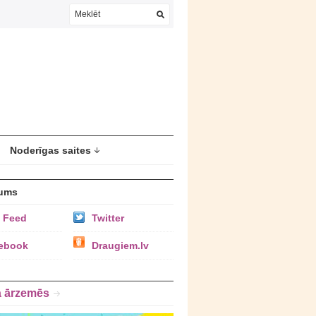
Noderīgas saites
ums
 Feed
Twitter
ebook
Draugiem.lv
a ārzemēs