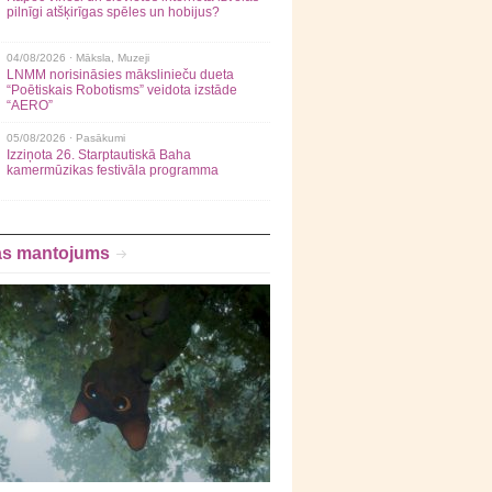
pilnīgi atšķirīgas spēles un hobijus?
04/08/2026 ·
Māksla
,
Muzeji
LNMM norisināsies mākslinieču dueta
“Poētiskais Robotisms” veidota izstāde
“AERO”
05/08/2026 ·
Pasākumi
Izziņota 26. Starptautiskā Baha
kamermūzikas festivāla programma
as mantojums