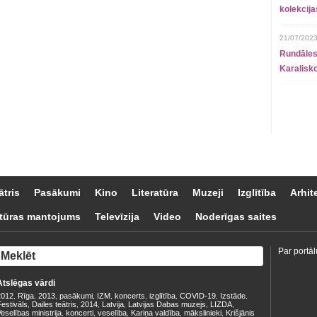
kolekcij
21/07/2023
Rundāles
Karalisko
ātris
Pasākumi
Kino
Literatūra
Muzeji
Izglītība
Arhit
tūras mantojums
Televīzija
Video
Noderīgas saites
Par portāl
Atslēgas vārdi
2012
Rīga
2013
pasākumi
IZM
koncerts
izglītība
COVID-19
Izstāde
,
,
,
,
,
,
,
,
,
estivāls
Dailes teātris
2014
Latvija
Latvijas Dabas muzejs
LIZDA
,
,
,
,
,
,
eselības ministrija
koncerti
veselība
Kariņa valdība
mākslinieki
Krišjānis
,
,
,
,
,