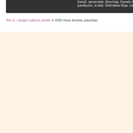
Kariņš
pirmizrāde
Eirovīzija
Daniels 
,
,
,
pasākums
izrāde
Sinfonietta Rīga
Li
,
,
,
Rīts.lv, Latvijas kultūras portāls
© 2026 Visas tiesības paturētas