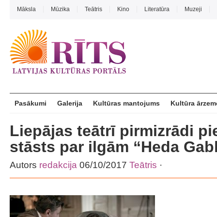
Māksla
Mūzika
Teātris
Kino
Literatūra
Muzeji
Pasākumi
Galerija
Kultūras mantojums
Kultūra ārzem
Liepājas teātrī pirmizrādi p
stāsts par ilgām “Heda Gab
Autors
redakcija
06/10/2017
Teātris
·