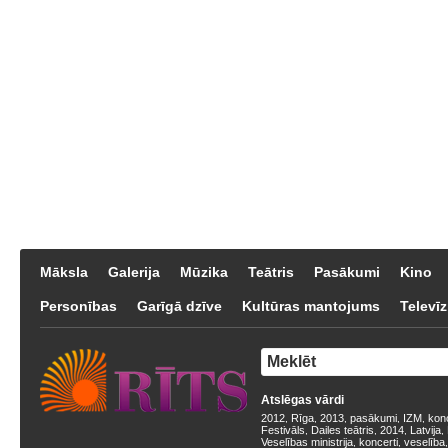
Māksla
Galerija
Mūzika
Teātris
Pasākumi
Kino
Personības
Garīgā dzīve
Kultūras mantojums
Televīz
Atslēgas vārdi
2012
Rīga
2013
pasākumi
IZM
kon
,
,
,
,
,
Festivāls
Dailes teātris
2014
Latvija
,
,
,
,
Veselības ministrija
koncerti
veselība
,
,