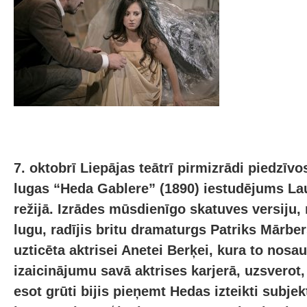
7. oktobrī Liepājas teātrī pirmizrādi piedzīv
lugas “Heda Gablere” (1890) iestudējums La
režijā. Izrādes mūsdienīgo skatuves versiju,
lugu, radījis britu dramaturgs Patriks Mārber
uzticēta aktrisei Anetei Berķei, kura to nosau
izaicinājumu savā aktrises karjerā, uzsverot,
esot grūti bijis pieņemt Hedas izteikti subjek