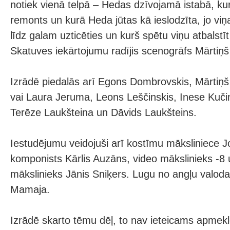
notiek vienā telpā – Hedas dzīvojamā istabā, ku
remonts un kurā Heda jūtas kā ieslodzīta, jo vi
līdz galam uzticēties un kurš spētu viņu atbalstīt
Skatuves iekārtojumu radījis scenogrāfs Mārtiņš 
Izrādē piedalās arī Egons Dombrovskis, Mārtiņš K
vai Laura Jeruma, Leons Leščinskis, Inese Kuči
Terēze Laukšteina un Dāvids Laukšteins.
Iestudējumu veidojuši arī kostīmu māksliniece J
komponists Kārlis Auzāns, video mākslinieks -8
mākslinieks Jānis Sniķers. Lugu no angļu valodas
Mamaja.
Izrādē skarto tēmu dēļ, to nav ieteicams apmeklē