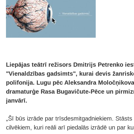
Liepājas teātrī režisors Dmitrijs Petrenko ies
"Vienaldzības gadsimts", kurai devis žanris
polifonija. Lugu pēc Aleksandra Moločņikova 
dramaturģe Rasa Bugavičute-Pēce un pirmizr
janvārī.
„Šī būs izrāde par trīsdesmitgadniekiem. Stāsts
cilvēkiem, kuri reāli arī piedalās izrādē un par k