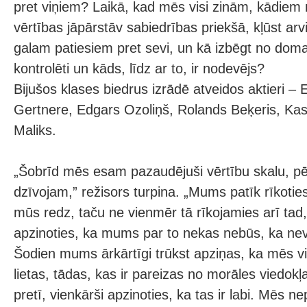
pret viņiem? Laikā, kad mēs visi zinām, kādie
vērtības jāpārstāv sabiedrības priekšā, kļūst arvi
galam patiesiem pret sevi, un kā izbēgt no dom
kontrolēti un kāds, līdz ar to, ir nodevējs?
Bijušos klases biedrus izrādē atveidos aktieri – E
Gertnere, Edgars Ozoliņš, Rolands Beķeris, Kas
Maliks.
„Šobrīd mēs esam pazaudējuši vērtību skalu, p
dzīvojam,” režisors turpina. „Mums patīk rīkoties
mūs redz, taču ne vienmēr tā rīkojamies arī tad
apzinoties, ka mums par to nekas nebūs, ka ne
Šodien mums ārkārtīgi trūkst apziņas, ka mēs v
lietas, tādas, kas ir pareizas no morāles viedok
pretī, vienkārši apzinoties, ka tas ir labi. Mēs ne