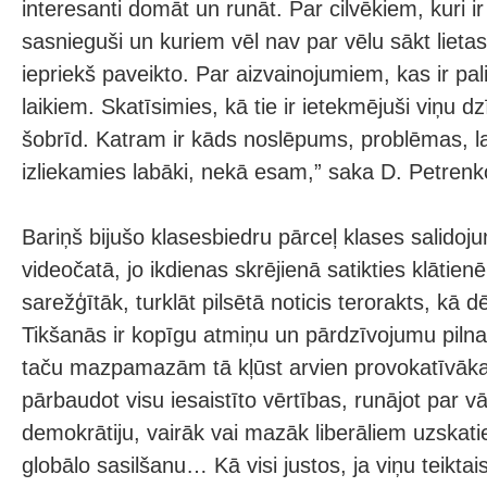
interesanti domāt un runāt. Par cilvēkiem, kuri ir
sasnieguši un kuriem vēl nav par vēlu sākt lietas
iepriekš paveikto. Par aizvainojumiem, kas ir pal
laikiem. Skatīsimies, kā tie ir ietekmējuši viņu dz
šobrīd. Katram ir kāds noslēpums, problēmas, l
izliekamies labāki, nekā esam,” saka D. Petrenk
Bariņš bijušo klasesbiedru pārceļ klases salidoj
videočatā, jo ikdienas skrējienā satikties klātienē
sarežģītāk, turklāt pilsētā noticis terorakts, kā dē
Tikšanās ir kopīgu atmiņu un pārdzīvojumu pilna,
taču mazpamazām tā kļūst arvien provokatīvāka 
pārbaudot visu iesaistīto vērtības, runājot par v
demokrātiju, vairāk vai mazāk liberāliem uzskat
globālo sasilšanu… Kā visi justos, ja viņu teiktai