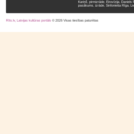
Kariņš
pirmizrāde
Eirovīzija
Daniels 
,
,
,
pasākums
izrāde
Sinfonietta Rīga
Li
,
,
,
Rīts.lv, Latvijas kultūras portāls
© 2026 Visas tiesības paturētas