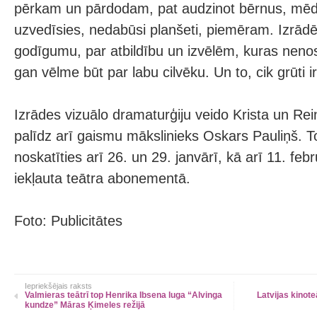
pērkam un pārdodam, pat audzinot bērnus, mēdzam
uzvedīsies, nedabūsi planšeti, piemēram. Izrād
godīgumu, par atbildību un izvēlēm, kuras nen
gan vēlme būt par labu cilvēku. Un to, cik grūti i
Izrādes vizuālo dramaturģiju veido Krista un Rein
palīdz arī gaismu mākslinieks Oskars Pauliņš. 
noskatīties arī 26. un 29. janvārī, kā arī 11. febr
iekļauta teātra abonementā.
Foto: Publicitātes
Iepriekšējais raksts
Valmieras teātrī top Henrika Ibsena luga “Alvinga
Latvijas kinote
kundze” Māras Ķimeles režijā