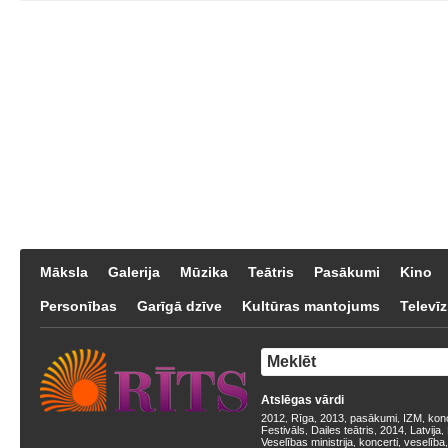
Māksla
Galerija
Mūzika
Teātris
Pasākumi
Kino
Personības
Garīgā dzīve
Kultūras mantojums
Televīz
Atslēgas vārdi
2012
Rīga
2013
pasākumi
IZM
kon
,
,
,
,
,
Festivāls
Dailes teātris
2014
Latvija
,
,
,
,
Veselības ministrija
koncerti
veselība
,
,