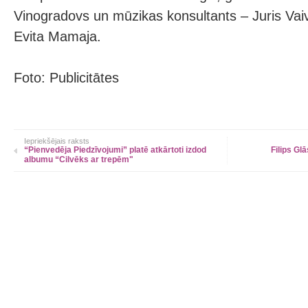
Vinogradovs un mūzikas konsultants – Juris Vaiv
Evita Mamaja.
Foto: Publicitātes
Iepriekšējais raksts
“Pienvedēja Piedzīvojumi” platē atkārtoti izdod
Filips Gl
albumu “Cilvēks ar trepēm"