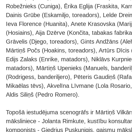
Robežnieks (Cuniga), Ērika Eglija (Fraskita, K
Dainis Grūbe (Eskamiljo, toreadors), Lelde Dre
Ieva Florence (Huanita), Anete Krasovska (Marija
(Hosiains), Aija Dzērve (Končita, tabakas fabrika
Grāvelis (Djego, toreadors), Gints Andžāns (Ale
Mārtiņš Počs (Hoakins, toreadors), Artūrs Dīcis 
Edijs Zalaks (Enrike, matadors), Niklāvs Kurpni
matadors), Mārtiņš Upenieks (Manuels, banderil
(Rodrigess, banderiljero), Pēteris Gaudiņš (Raf
Mikaēlas tēvs), Akvelīna Līvmane (Lola Rosario
Aldis Siliņš (Pedro Romero).
Topošā iestudējuma scenogrāfs ir Mārtiņš Vilkār
māksliniece - Jolanta Rimkute, kustību konsulta
komponists - Giedrius Puskunigis, gaismu māksl