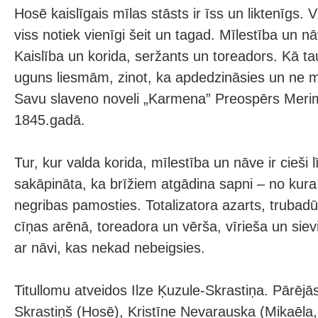
Hosē kaislīgais mīlas stāsts ir īss un liktenīgs.
viss notiek vienīgi šeit un tagad. Mīlestība un nāv
Kaislība un korida, seržants un toreadors. Kā t
uguns liesmām, zinot, ka apdedzināsies un ne mir
Savu slaveno noveli „Karmena” Preospērs Merim
1845.gadā.
Tur, kur valda korida, mīlestība un nāve ir cieši l
sakāpināta, ka brīžiem atgādina sapni – no kur
negribas pamosties. Totalizatora azarts, trubadū
cīņas arēnā, toreadora un vērša, vīrieša un siev
ar nāvi, kas nekad nebeigsies.
Titullomu atveidos Ilze Ķuzule-Skrastiņa. Pārējā
Skrastiņš (Hosē), Kristīne Nevarauska (Mikaēla, 