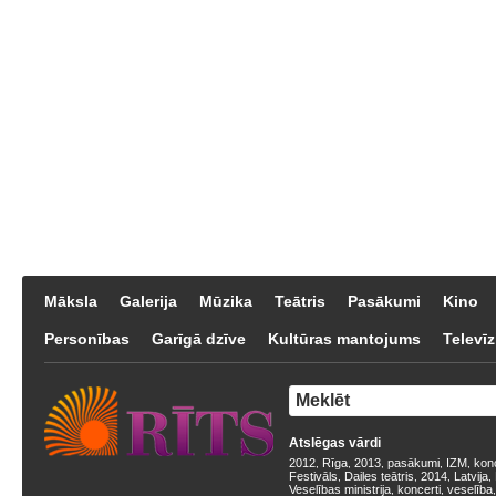
Māksla
Galerija
Mūzika
Teātris
Pasākumi
Kino
Personības
Garīgā dzīve
Kultūras mantojums
Televīz
Atslēgas vārdi
2012
Rīga
2013
pasākumi
IZM
kon
,
,
,
,
,
Festivāls
Dailes teātris
2014
Latvija
,
,
,
,
Veselības ministrija
koncerti
veselība
,
,