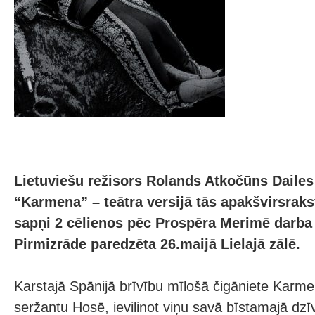
Lietuviešu režisors Rolands Atkočūns Dailes t
“Karmena” – teātra versijā tās apakšvirsraks
sapņi 2 cēlienos pēc Prospēra Merimē darba
Pirmizrāde paredzēta 26.maijā Lielajā zālē.
Karstajā Spānijā brīvību mīlošā čigāniete Karm
seržantu Hosē, ievilinot viņu savā bīstamajā d