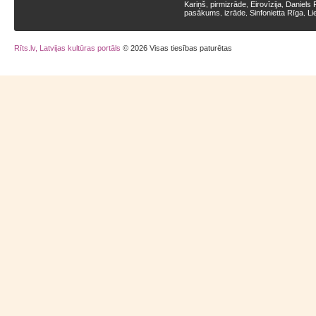
Kariņš
pirmizrāde
Eirovīzija
Daniels 
,
,
,
pasākums
izrāde
Sinfonietta Rīga
Li
,
,
,
Rīts.lv, Latvijas kultūras portāls
© 2026 Visas tiesības paturētas