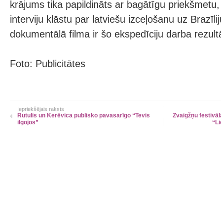
krājums tika papildināts ar bagātīgu priekšmetu, 
interviju klāstu par latviešu izceļošanu uz Brazīli
dokumentālā filma ir šo ekspedīciju darba rezult
Foto: Publicitātes
Iepriekšējais raksts
Rutulis un Kerēvica publisko pavasarīgo “Tevis
Zvaigžņu festivāl
ilgojos”
“Li