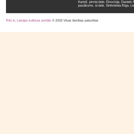
Kariņš
pirmizrāde
Eirovīzija
Daniels 
,
,
,
pasākums
izrāde
Sinfonietta Rīga
Li
,
,
,
Rīts.lv, Latvijas kultūras portāls
© 2026 Visas tiesības paturētas