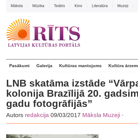
Māksla
Mūzika
Teātris
Kino
Literatūra
Muzeji
Pasākumi
Galerija
Kultūras mantojums
Kultūra ārzem
LNB skatāma izstāde “Vārpa
kolonija Brazīlijā 20. gadsi
gadu fotogrāfijās”
Autors
redakcija
09/03/2017
Māksla
Muzeji
·