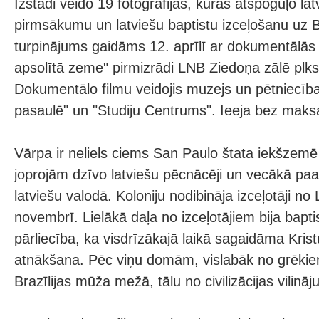
Izstādi veido 19 fotogrāfijas, kuras atspoguļo la
pirmsākumu un latviešu baptistu izceļošanu uz B
turpinājums gaidāms 12. aprīlī ar dokumentālās 
apsolītā zeme" pirmizrādi LNB Ziedoņa zālē plks
Dokumentālo filmu veidojis muzejs un pētniecība
pasaulē" un "Studiju Centrums". Ieeja bez maks
Vārpa ir neliels ciems San Paulo štata iekšzemē 
joprojām dzīvo latviešu pēcnācēji un vecākā paa
latviešu valodā. Koloniju nodibināja izceļotāji no
novembrī. Lielākā daļa no izceļotājiem bija baptis
pārliecība, ka visdrīzākajā laikā sagaidāma Krist
atnākšana. Pēc viņu domām, vislabāk no grēkiem 
Brazīlijas mūža mežā, tālu no civilizācijas vilinā