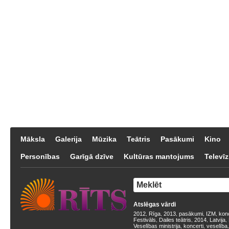
Māksla
Galerija
Mūzika
Teātris
Pasākumi
Kino
Personības
Garīgā dzīve
Kultūras mantojums
Televīz
Atslēgas vārdi
2012
Rīga
2013
pasākumi
IZM
kon
,
,
,
,
,
Festivāls
Dailes teātris
2014
Latvija
,
,
,
,
Veselības ministrija
koncerti
veselība
,
,