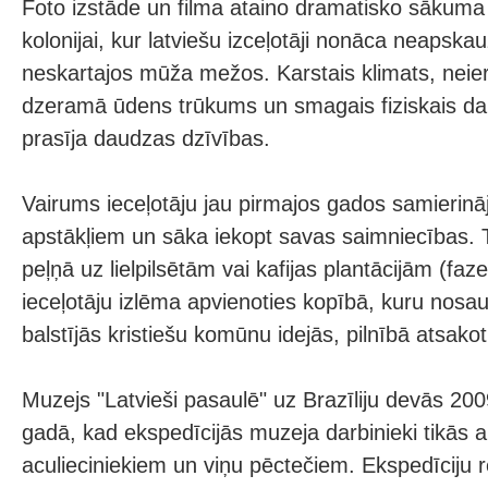
Foto izstāde un filma ataino dramatisko sākum
kolonijai, kur latviešu izceļotāji nonāca neapsk
neskartajos mūža mežos. Karstais klimats, neiera
dzeramā ūdens trūkums un smagais fiziskais 
prasīja daudzas dzīvības.
Vairums ieceļotāju jau pirmajos gados samierinā
apstākļiem un sāka iekopt savas saimniecības. 
peļņā uz lielpilsētām vai kafijas plantācijām (fa
ieceļotāju izlēma apvienoties kopībā, kuru nosa
balstījās kristiešu komūnu idejās, pilnībā atsako
Muzejs "Latvieši pasaulē" uz Brazīliju devās 200
gadā, kad ekspedīcijās muzeja darbinieki tikās a
aculieciniekiem un viņu pēctečiem. Ekspedīciju 