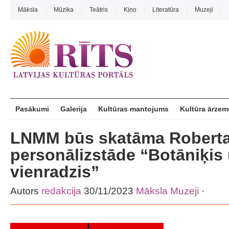
Māksla
Mūzika
Teātris
Kino
Literatūra
Muzeji
Pasākumi
Galerija
Kultūras mantojums
Kultūra ārzem
LNMM būs skatāma Roberta
personālizstāde “Botāniķis
vienradzis”
Autors
redakcija
30/11/2023
Māksla
Muzeji
·