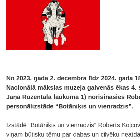
No 2023. gada 2. decembra līdz 2024. gada 18
Nacionālā mākslas muzeja galvenās ēkas 4. s
Jaņa Rozentāla laukumā 1) norisināsies Rob
personālizstāde “Botāniķis un vienradzis”.
Izstādē “Botāniķis un vienradzis” Roberts Koļcovs
viņam būtisku tēmu par dabas un cilvēku neatd