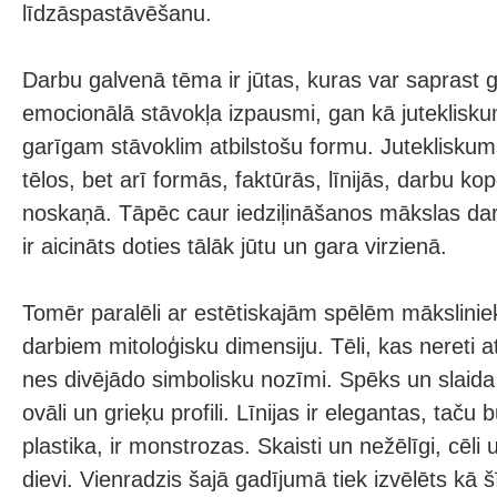
līdzāspastāvēšanu.
Darbu galvenā tēma ir jūtas, kuras var saprast 
emocionālā stāvokļa izpausmi, gan kā juteklisk
garīgam stāvoklim atbilstošu formu. Jutekliskum
tēlos, bet arī formās, faktūrās, līnijās, darbu k
noskaņā. Tāpēc caur iedziļināšanos mākslas dar
ir aicināts doties tālāk jūtu un gara virzienā.
Tomēr paralēli ar estētiskajām spēlēm mākslinie
darbiem mitoloģisku dimensiju. Tēli, kas nereti a
nes divējādo simbolisku nozīmi. Spēks un slaida g
ovāli un grieķu profili. Līnijas ir elegantas, taču 
plastika, ir monstrozas. Skaisti un nežēlīgi, cēl
dievi. Vienradzis šajā gadījumā tiek izvēlēts kā