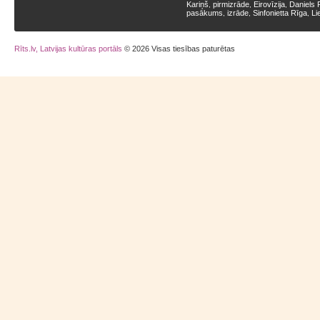
Kariņš
pirmizrāde
Eirovīzija
Daniels 
,
,
,
pasākums
izrāde
Sinfonietta Rīga
Li
,
,
,
Rīts.lv, Latvijas kultūras portāls
© 2026 Visas tiesības paturētas