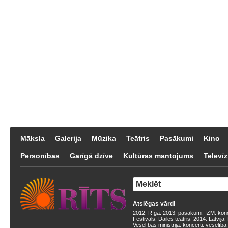
Māksla
Galerija
Mūzika
Teātris
Pasākumi
Kino
Personības
Garīgā dzīve
Kultūras mantojums
Televīz
Atslēgas vārdi
2012
Rīga
2013
pasākumi
IZM
kon
,
,
,
,
,
Festivāls
Dailes teātris
2014
Latvija
,
,
,
,
Veselības ministrija
koncerti
veselība
,
,