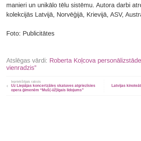
manieri un unikālo tēlu sistēmu. Autora darbi at
kolekcijās Latvijā, Norvēģijā, Krievijā, ASV, Austrā
Foto: Publicitātes
Atslēgas vārdi:
Roberta Koļcova personālizstāde
vienradzis”
Iepriekšējais raksts
Uz Liepājas koncertzāles skatuves atgriezīsies
Latvijas kinoteā
opera ģimenēm “Muš(-ūž)īgais lidojums”