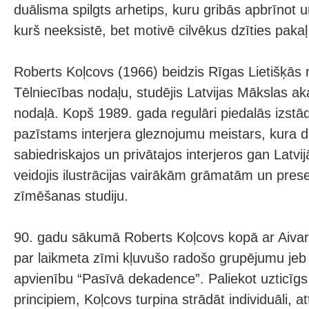
duālisma spilgts arhetips, kuru gribās apbrīnot un
kurš neeksistē, bet motivē cilvēkus dzīties paka
Roberts Koļcovs (1966) beidzis Rīgas Lietišķās
Tēlniecības nodaļu, studējis Latvijas Mākslas a
nodaļā. Kopš 1989. gada regulāri piedalās izstād
pazīstams interjera gleznojumu meistars, kura d
sabiedriskajos un privātajos interjeros gan Latv
veidojis ilustrācijas vairākām grāmatām un pres
zīmēšanas studiju.
90. gadu sākumā Roberts Koļcovs kopā ar Aivaru
par laikmeta zīmi kļuvušo radošo grupējumu jeb
apvienību “Pasīvā dekadence”. Paliekot uzticīg
principiem, Koļcovs turpina strādāt individuāli, a