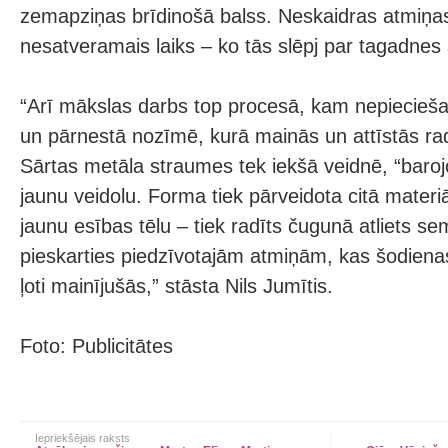
zemapziņas brīdinošā balss. Neskaidras atmiņa
nesatveramais laiks – ko tās slēpj par tagadnes
“Arī mākslas darbs top procesā, kam nepiecieš
un pārnestā nozīmē, kurā mainās un attīstās r
Sārtas metāla straumes tek iekšā veidnē, “baroj
jaunu veidolu. Forma tiek pārveidota citā materiā
jaunu esības tēlu – tiek radīts čugunā atliets s
pieskarties piedzīvotajām atmiņām, kas šodienas
ļoti mainījušās,” stāsta Nils Jumītis.
Foto: Publicitātes
Iepriekšējais raksts