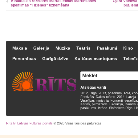
Atsākusies režisores Martas Elīnas Martinsones
Ojāra Vācieša 
spēlfilmas “Tizlenes” uzņemšana
bija iem
Māksla
Galerija
Mūzika
Teātris
Pasākumi
Kino
Personības
Garīgā dzīve
Kultūras mantojums
Televīz
Atslēgas vārdi
2012
Rīga
2013
pasākumi
IZM
kon
,
,
,
,
,
Festivāls
Dailes teātris
2014
Latvija
,
,
,
,
Veselības ministrija
koncerti
veselība
,
,
Kariņš
pirmizrāde
Eirovīzija
Daniels 
,
,
,
pasākums
izrāde
Sinfonietta Rīga
Li
,
,
,
Rīts.lv, Latvijas kultūras portāls
© 2026 Visas tiesības paturētas