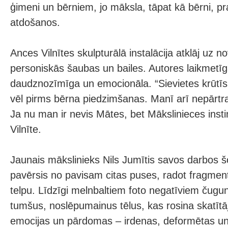
ģimeni un bērniem, jo māksla, tāpat kā bērni, pr
atdošanos.
Ances Vilnītes skulpturālā instalācija atklāj uz 
personiskās šaubas un bailes. Autores laikmetīg
daudznozīmīga un emocionāla. “Sievietes krūtīs 
vēl pirms bērna piedzimšanas. Manī arī nepārtra
Ja nu man ir nevis Mātes, bet Mākslinieces inst
Vilnīte.
Jaunais mākslinieks Nils Jumītis savos darbos šo
pavērsis no pavisam citas puses, radot fragmen
telpu. Līdzīgi melnbaltiem foto negatīviem čugunā
tumšus, noslēpumainus tēlus, kas rosina skatītā
emocijas un pārdomas – irdenas, deformētas u