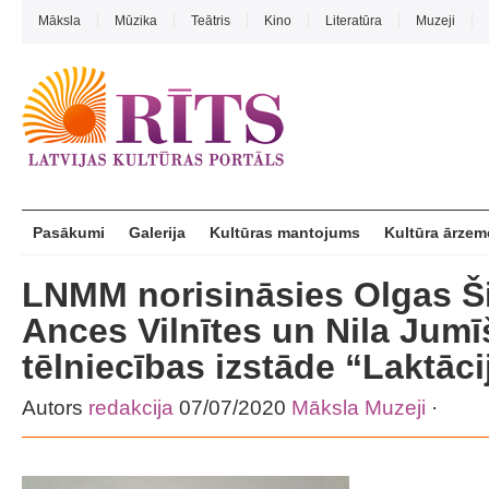
Māksla
Mūzika
Teātris
Kino
Literatūra
Muzeji
Pasākumi
Galerija
Kultūras mantojums
Kultūra ārzem
LNMM norisināsies Olgas Ši
Ances Vilnītes un Nila Jumī
tēlniecības izstāde “Laktāci
Autors
redakcija
07/07/2020
Māksla
Muzeji
·