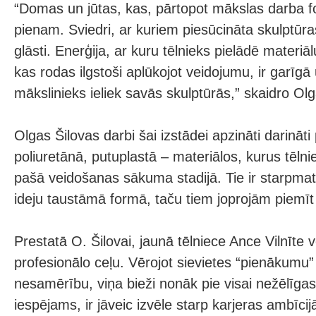
“Domas un jūtas, kas, pārtopot mākslas darba f
pienam. Sviedri, ar kuriem piesūcināta skulptūra
glāsti. Enerģija, ar kuru tēlnieks pielādē materi
kas rodas ilgstoši aplūkojot veidojumu, ir garīgā 
mākslinieks ieliek savās skulptūrās,” skaidro Olg
Olgas Šilovas darbi šai izstādei apzināti darināti 
poliuretānā, putuplastā – materiālos, kurus tēlni
pašā veidošanas sākuma stadijā. Tie ir starpmater
ideju taustāmā formā, taču tiem joprojām piemīt 
Prestatā O. Šilovai, jaunā tēlniece Ance Vilnīte v
profesionālo ceļu. Vērojot sievietes “pienākumu
nesamērību, viņa bieži nonāk pie visai nežēlīga
iespējams, ir jāveic izvēle starp karjeras ambīci