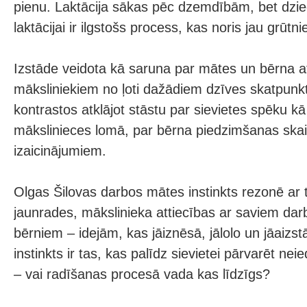
pienu. Laktācija sākas pēc dzemdībām, bet dzi
laktācijai ir ilgstošs process, kas noris jau grūtni
Izstāde veidota kā saruna par mātes un bērna at
māksliniekiem no ļoti dažādiem dzīves skatpunkt
kontrastos atklājot stāstu par sievietes spēku k
mākslinieces lomā, par bērna piedzimšanas ska
izaicinājumiem.
Olgas Šilovas darbos mātes instinkts rezonē ar 
jaunrades, mākslinieka attiecības ar saviem dar
bērniem – idejām, kas jāiznēsā, jālolo un jāaizstāv
instinkts ir tas, kas palīdz sievietei pārvarēt n
– vai radīšanas procesā vada kas līdzīgs?