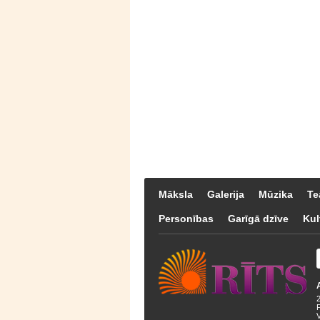
Māksla
Galerija
Mūzika
Te
Personības
Garīgā dzīve
Kul
F
V