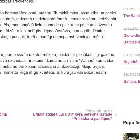
īdzīgās frekvencēs.”
02/12/2022
gan horeogrāfes lomā, stāsta: “Ik mirkli mūsu aizrautība un prieks
The Week
taustāmā, redzamā un dzirdamā formā. Iemiesot vārnu, iedzīvināt
is tēls, man sagādā lielu jaunrades prieku un patiesu iedvesmu.
11/11/2022
 līdzās ir laikmetīgās dejas pārstāvis, horeogrāfs Dmitrijs
Dienvidko
u skaņu pasauli, kurā drosmīgi un neparasti veidojas mūsu
Baltijas 
 kas pavadīti rakstot mūziku, beidzot ir pienākuši ilgi gaidītie
01/11/2022
alvā skanošais, ir skaidri dzirdams arī visai “Vārnas” komandai:
Ņujorkā s
atraukums par kopāmuzicēšanu ar dziedātāju Maiju Sējāni,
Sinfonietta Rīga stīgu kvartetu, ar kuru jau vairākkārt esam
28/10/2022
Baltijas 
Nākamais raksts
cina
LNMM atklāta Jura Dimitera personālizstāde
“Priekškara paslēpes”
Populār