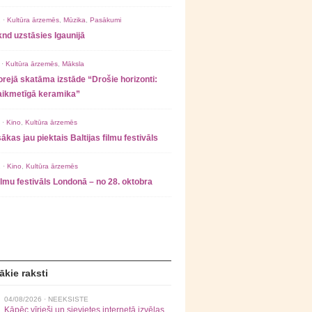
 ·
Kultūra ārzemēs
,
Mūzika
,
Pasākumi
nd uzstāsies Igaunijā
 ·
Kultūra ārzemēs
,
Māksla
rejā skatāma izstāde “Drošie horizonti:
laikmetīgā keramika”
 ·
Kino
,
Kultūra ārzemēs
ākas jau piektais Baltijas filmu festivāls
 ·
Kino
,
Kultūra ārzemēs
filmu festivāls Londonā – no 28. oktobra
ākie raksti
04/08/2026 ·
NEEKSISTE
Kāpēc vīrieši un sievietes internetā izvēlas