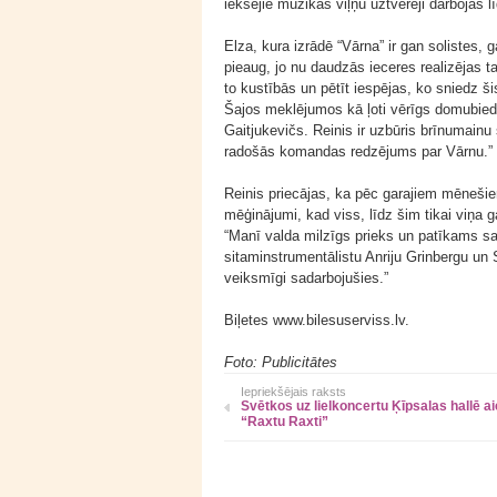
iekšējie mūzikas viļņu uztvērēji darbojas l
Elza, kura izrādē “Vārna” ir gan solistes, 
pieaug, jo nu daudzās ieceres realizējas 
to kustībās un pētīt iespējas, ko sniedz š
Šajos meklējumos kā ļoti vērīgs domubiedrs
Gaitjukevičs. Reinis ir uzbūris brīnumain
radošās komandas redzējums par Vārnu.”
Reinis priecājas, ka pēc garajiem mēnešiem,
mēģinājumi, kad viss, līdz šim tikai viņa g
“Manī valda milzīgs prieks un patīkams s
sitaminstrumentālistu Anriju Grinbergu un 
veiksmīgi sadarbojušies.”
Biļetes www.bilesuserviss.lv.
Foto: Publicitātes
Iepriekšējais raksts
Svētkos uz lielkoncertu Ķīpsalas hallē ai
“Raxtu Raxti”