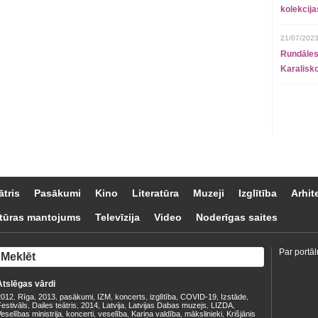
kolekcij
21/07/2023
Rundāles
Karalisko
ātris
Pasākumi
Kino
Literatūra
Muzeji
Izglītība
Arhit
tūras mantojums
Televīzija
Video
Noderīgas saites
Par portāl
Atslēgas vārdi
2012
Rīga
2013
pasākumi
IZM
koncerts
izglītība
COVID-19
Izstāde
,
,
,
,
,
,
,
,
,
estivāls
Dailes teātris
2014
Latvija
Latvijas Dabas muzejs
LIZDA
,
,
,
,
,
,
eselības ministrija
koncerti
veselība
Kariņa valdība
mākslinieki
Krišjānis
,
,
,
,
,