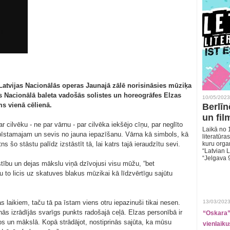
 Latvijas Nacionālās operas Jaunajā zālē norisināsies mūziķa
 Nacionālā baleta vadošās solistes un horeogrāfes Elzas
10/05/2023
s vienā cēlienā.
Berlīn
un fil
r cilvēku - ne par vārnu - par cilvēka iekšējo cīņu, par neglīto
Laikā no 1
 bīstamajam un sevis no jauna iepazīšanu. Vārna kā simbols, kā
literatūras
tns šo stāstu palīdz izstāstīt tā, lai katrs tajā ieraudzītu sevi.
kuru organ
“Latvian L
“Jelgava 
stību un dejas mākslu viņā dzīvojusi visu mūžu, “bet
u to licis uz skatuves blakus mūzikai kā līdzvērtīgu sajūtu
s laikiem, taču tā pa īstam viens otru iepazinuši tikai nesen.
13/03/2023
nās izrādījās svarīgs punkts radošajā ceļā. Elzas personībā ir
“Oskara” 
os un mākslā. Kopā strādājot, nostiprinās sajūta, ka mūsu
vienlaiku