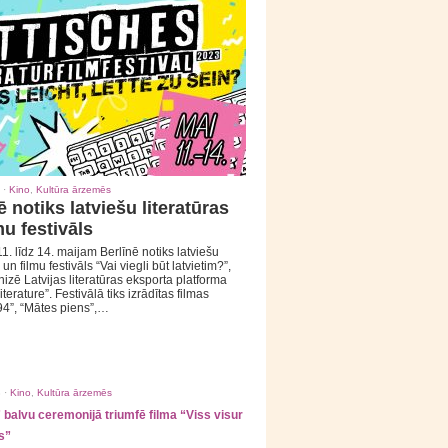
 ·
Kino
,
Kultūra ārzemēs
ē notiks latviešu literatūras
mu festivāls
1. līdz 14. maijam Berlīnē notiks latviešu
 un filmu festivāls “Vai viegli būt latvietim?”,
izē Latvijas literatūras eksporta platforma
iterature”. Festivālā tiks izrādītas filmas
94”, “Mātes piens”,…
 ·
Kino
,
Kultūra ārzemēs
balvu ceremonijā triumfē filma “Viss visur
s”