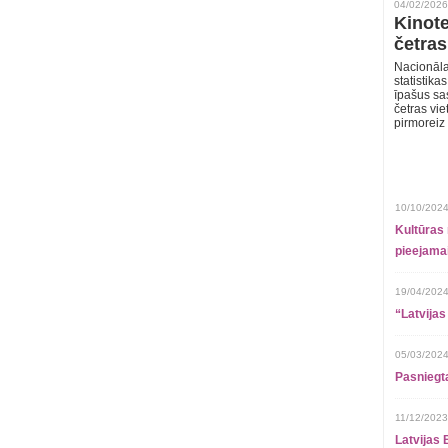
04/02/2026
Kinote
četras
Nacionāla
statistika
īpašus sa
četras vie
pirmoreiz
10/10/2024
Kultūras 
pieejamai
19/04/2024
“Latvijas
05/03/2024
Pasniegt
11/12/2023
Latvijas 