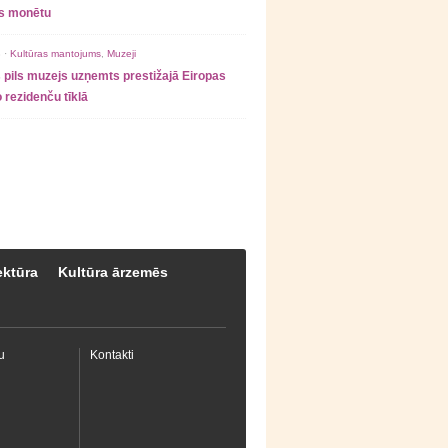
as monētu
 ·
Kultūras mantojums
,
Muzeji
 pils muzejs uzņemts prestižajā Eiropas
 rezidenču tīklā
ektūra
Kultūra ārzemēs
u
Kontakti