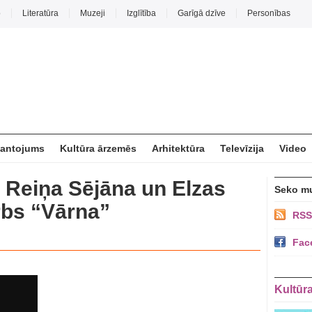
o
Literatūra
Muzeji
Izglītība
Garīgā dzīve
Personības
mantojums
Kultūra ārzemēs
Arhitektūra
Televīzija
Video
 Reiņa Sējāna un Elzas
Seko m
bs “Vārna”
RSS
Fac
Kultūr