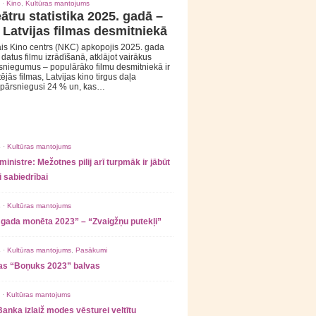
 ·
Kino
,
Kultūras mantojums
ātru statistika 2025. gadā –
 Latvijas filmas desmitniekā
is Kino centrs (NKC) apkopojis 2025. gada
s datus filmu izrādīšanā, atklājot vairākus
sniegumus – populārāko filmu desmitniekā ir
tējās filmas, Latvijas kino tirgus daļa
 pārsniegusi 24 % un, kas…
 ·
Kultūras mantojums
ministre: Mežotnes pilij arī turpmāk ir jābūt
 sabiedrībai
 ·
Kultūras mantojums
 gada monēta 2023” – “Zvaigžņu putekļi”
 ·
Kultūras mantojums
,
Pasākumi
as “Boņuks 2023” balvas
 ·
Kultūras mantojums
Banka izlaiž modes vēsturei veltītu