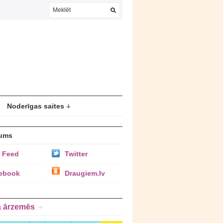
Noderīgas saites
ums
 Feed
Twitter
ebook
Draugiem.lv
a ārzemēs