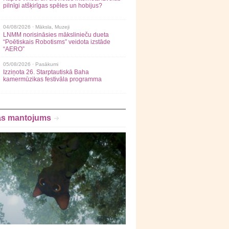
pilnīgi atšķirīgas spēles un hobijus?
04/08/2026 ·
Māksla
,
Muzeji
LNMM norisināsies mākslinieču dueta
“Poētiskais Robotisms” veidota izstāde
“AERO”
05/08/2026 ·
Pasākumi
Izziņota 26. Starptautiskā Baha
kamermūzikas festivāla programma
as mantojums