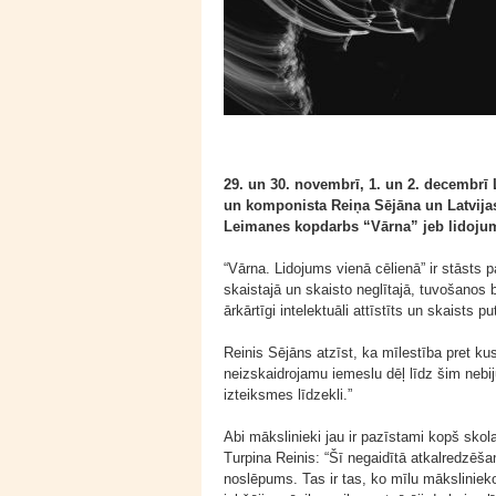
29. un 30. novembrī, 1. un 2. decembrī
un komponista Reiņa Sējāna un Latvijas
Leimanes kopdarbs “Vārna” jeb lidojum
“Vārna. Lidojums vienā cēlienā” ir stāsts pa
skaistajā un skaisto neglītajā, tuvošanos
ārkārtīgi intelektuāli attīstīts un skaists pu
Reinis Sējāns atzīst, ka mīlestība pret ku
neizskaidrojamu iemeslu dēļ līdz šim nebij
izteiksmes līdzekli.”
Abi mākslinieki jau ir pazīstami kopš skola
Turpina Reinis: “Šī negaidītā atkalredzēša
noslēpums. Tas ir tas, ko mīlu māksliniek