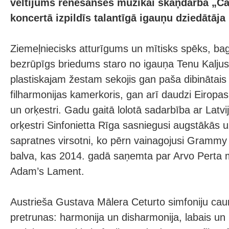
veltījums renesanses mūzikai skaņdarbā „Ca
koncertā izpildīs talantīgā igauņu dziedātāja
Ziemeļniecisks atturīgums un mītisks spēks, ba
bezrūpīgs briedums staro no igauņa Tenu Kaljus
plastiskajam žestam sekojis gan paša dibinātais 
filharmonijas kamerkoris, gan arī daudzi Eiropa
un orķestri. Gadu gaitā lolotā sadarbība ar Latvi
orķestri Sinfonietta Rīga sasniegusi augstākās 
sapratnes virsotni, ko pērn vainagojusi Grammy
balva, kas 2014. gadā saņemta par Arvo Perta 
Adam’s Lament.
Austrieša Gustava Mālera Ceturto simfoniju caur
pretrunas: harmonija un disharmonija, labais un 