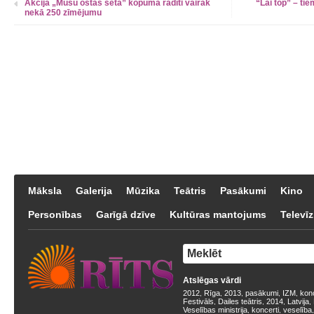
Akcijā „Mūsu ostas sēta” kopumā radīti vairāk
“Lai top” – tie
nekā 250 zīmējumu
Māksla
Galerija
Mūzika
Teātris
Pasākumi
Kino
Personības
Garīgā dzīve
Kultūras mantojums
Televīz
Atslēgas vārdi
2012
Rīga
2013
pasākumi
IZM
kon
,
,
,
,
,
Festivāls
Dailes teātris
2014
Latvija
,
,
,
,
Veselības ministrija
koncerti
veselība
,
,