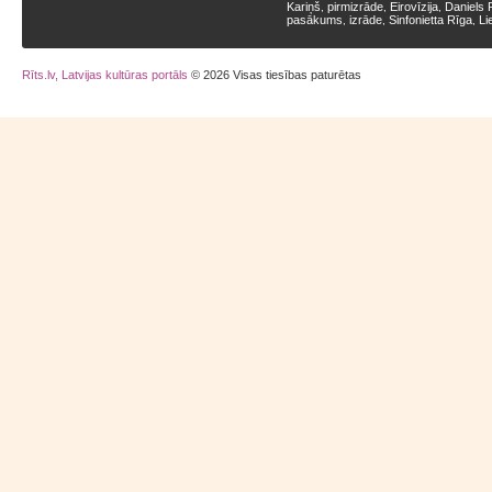
Kariņš
pirmizrāde
Eirovīzija
Daniels 
,
,
,
pasākums
izrāde
Sinfonietta Rīga
Li
,
,
,
Rīts.lv, Latvijas kultūras portāls
© 2026 Visas tiesības paturētas