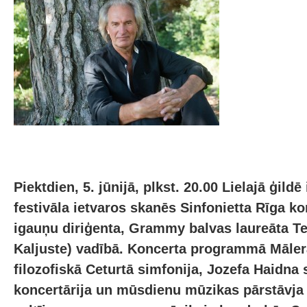
Piektdien, 5. jūnijā, plkst. 20.00 Lielajā ģild
festivāla ietvaros skanēs Sinfonietta Rīga k
igauņu diriģenta, Grammy balvas laureāta Te
Kaljuste) vadībā. Koncerta programmā Māler
filozofiskā Ceturtā simfonija, Jozefa Haidna
koncertārija un mūsdienu mūzikas pārstāvja