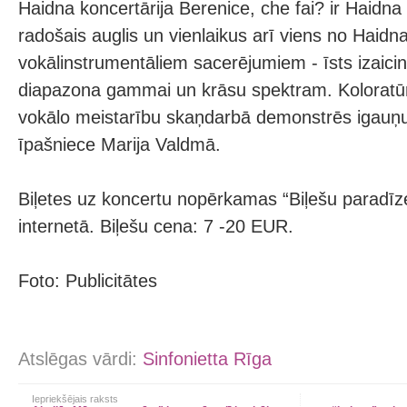
Haidna koncertārija Berenice, che fai? ir Haidna
radošais auglis un vienlaikus arī viens no Haidn
vokālinstrumentāliem sacerējumiem - īsts izaic
diapazona gammai un krāsu spektram. Kolorat
vokālo meistarību skaņdarbā demonstrēs igauņ
īpašniece Marija Valdmā.
Biļetes uz koncertu nopērkamas “Biļešu paradīz
internetā. Biļešu cena: 7 -20 EUR.
Foto: Publicitātes
Atslēgas vārdi:
Sinfonietta Rīga
Iepriekšējais raksts