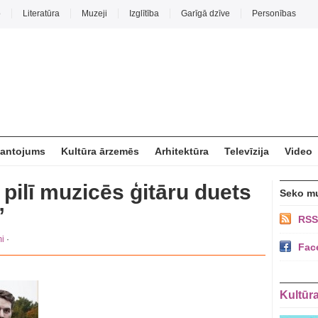
o
Literatūra
Muzeji
Izglītība
Garīgā dzīve
Personības
mantojums
Kultūra ārzemēs
Arhitektūra
Televīzija
Video
pilī muzicēs ģitāru duets
Seko m
”
RSS
i
·
Fac
Kultūr