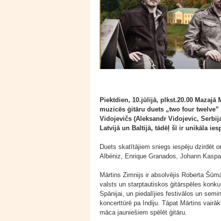
Piektdien, 10.jūlijā, plkst.20.00 Mazajā 
muzicēs ģitāru duets „two four twelve” 
Vidojevičs (Aleksandr Vidojevic, Serbij
Latvijā un Baltijā, tādēļ šī ir unikāla i
Duets skatītājiem sniegs iespēju dzirdēt 
Albéniz, Enrique Granados, Johann Kaspa
Mārtins Zimnijs ir absolvējis Roberta Šūm
valsts un starptautiskos ģitārspēles konkur
Spānijai, un piedalījies festivālos un semi
koncerttūrē pa Indiju. Tāpat Mārtins vairā
māca jauniešiem spēlēt ģitāru.