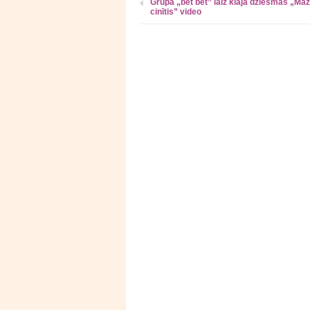
Grupa „bet bet” laiž klajā dziesmas „Ma
cinītis” video