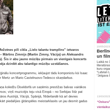
10/05/2023
Mežotnes pilī cikla „Lielo talantu tramplīns” ietvaros
Berlīn
– Mārtins Zimnijs (Martin Zimny, Vācija) un Aleksandrs
un fil
a). Šis ir abu jauno mūziķu pirmais un vienīgais koncerts
Laikā no 1
espēja dzirdēt abu talantīgo mūziķu uzstāšanos.
literatūras
kuru organ
“Latvian L
orģinālu koncertprogrammu, iekļaujot tādu komponistu kā Isaac
“Jelgava 
r Mertz un Mario Castelnuovo-Tedesco skaņdarbus.
aņa koledžu Diseldorfā un saņēmis prestižas balvas vairākos
sos; viņš muzicējis teju visā Eiropā – no Serbijas līdz pat
nāros Austrijā, Vācijā, Spānijā, Nīderlandē kā arī devies
13/03/2023
kkārt piedalījies ģitārspēles meistarklasēs un jau desmit gadus
“Oskara” 
vienlaiku