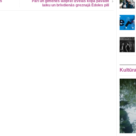
zs
Pāri un ģimenes labprāt izvēlas kopā pavadīt
laiku un brīvdienās greznajā Ēdoles pilī
Kultūr