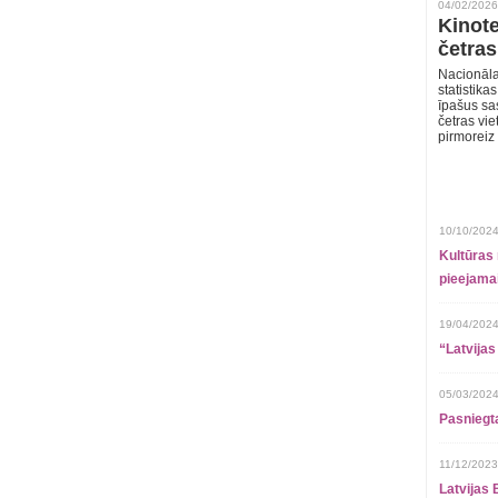
04/02/2026
Kinote
četras
Nacionāla
statistika
īpašus sa
četras vie
pirmoreiz
10/10/2024
Kultūras 
pieejamai
19/04/2024
“Latvijas
05/03/2024
Pasniegt
11/12/2023
Latvijas 