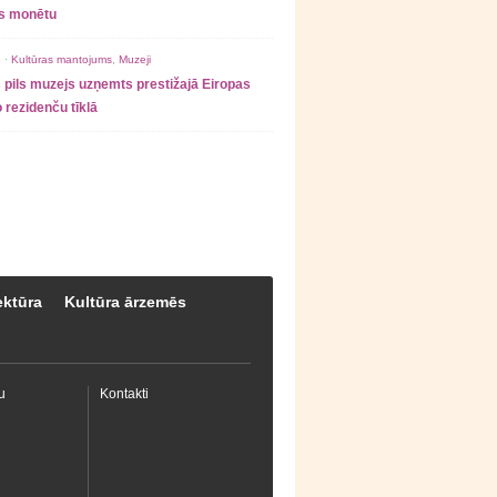
as monētu
 ·
Kultūras mantojums
,
Muzeji
 pils muzejs uzņemts prestižajā Eiropas
 rezidenču tīklā
ektūra
Kultūra ārzemēs
u
Kontakti