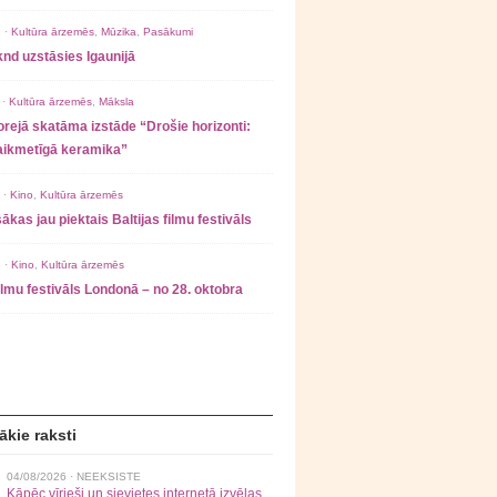
 ·
Kultūra ārzemēs
,
Mūzika
,
Pasākumi
nd uzstāsies Igaunijā
 ·
Kultūra ārzemēs
,
Māksla
rejā skatāma izstāde “Drošie horizonti:
laikmetīgā keramika”
 ·
Kino
,
Kultūra ārzemēs
ākas jau piektais Baltijas filmu festivāls
 ·
Kino
,
Kultūra ārzemēs
filmu festivāls Londonā – no 28. oktobra
ākie raksti
04/08/2026 ·
NEEKSISTE
Kāpēc vīrieši un sievietes internetā izvēlas