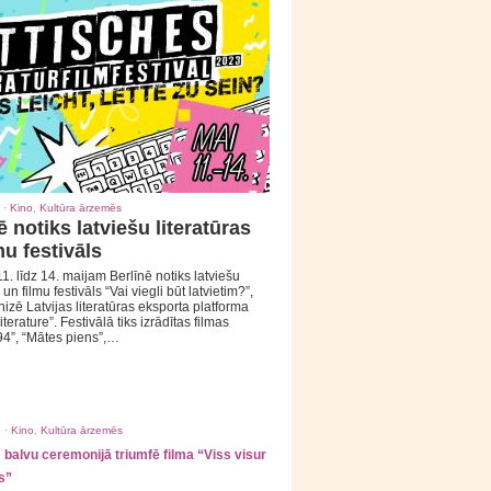
 ·
Kino
,
Kultūra ārzemēs
ē notiks latviešu literatūras
mu festivāls
1. līdz 14. maijam Berlīnē notiks latviešu
 un filmu festivāls “Vai viegli būt latvietim?”,
izē Latvijas literatūras eksporta platforma
iterature”. Festivālā tiks izrādītas filmas
94”, “Mātes piens”,…
 ·
Kino
,
Kultūra ārzemēs
balvu ceremonijā triumfē filma “Viss visur
s”