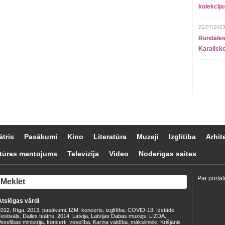
kolekcij
21/07/2023
Rundāles
Karalisko
ātris
Pasākumi
Kino
Literatūra
Muzeji
Izglītība
Arhit
tūras mantojums
Televīzija
Video
Noderīgas saites
Par portāl
Atslēgas vārdi
2012
Rīga
2013
pasākumi
IZM
koncerts
izglītība
COVID-19
Izstāde
,
,
,
,
,
,
,
,
,
estivāls
Dailes teātris
2014
Latvija
Latvijas Dabas muzejs
LIZDA
,
,
,
,
,
,
eselības ministrija
koncerti
veselība
Kariņa valdība
mākslinieki
Krišjānis
,
,
,
,
,