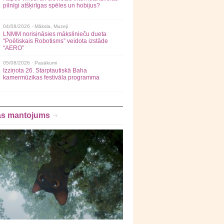
pilnīgi atšķirīgas spēles un hobijus?
04/08/2026 ·
Māksla
,
Muzeji
LNMM norisināsies mākslinieču dueta
“Poētiskais Robotisms” veidota izstāde
“AERO”
05/08/2026 ·
Pasākumi
Izziņota 26. Starptautiskā Baha
kamermūzikas festivāla programma
as mantojums