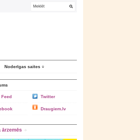
Noderīgas saites
ums
 Feed
Twitter
ebook
Draugiem.lv
a ārzemēs