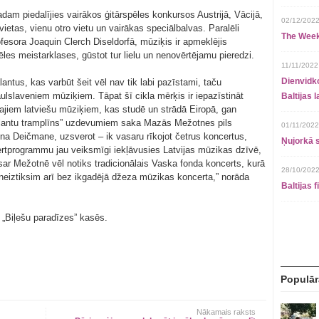
am piedalījies vairākos ģitārspēles konkursos Austrijā, Vācijā,
02/12/2022
vietas, vienu otro vietu un vairākas speciālbalvas. Paralēli
The Week
fesora Joaquin Clerch Diseldorfā, mūziķis ir apmeklējis
ēles meistarklases, gūstot tur lielu un nenovērtējamu pieredzi.
11/11/2022
Dienvidko
antus, kas varbūt šeit vēl nav tik labi pazīstami, taču
lslaveniem mūziķiem. Tāpat šī cikla mērķis ir iepazīstināt
Baltijas 
gajiem latviešu mūziķiem, kas studē un strādā Eiropā, gan
 talantu tramplīns” uzdevumiem saka Mazās Mežotnes pils
01/11/2022
īna Deičmane, uzsverot – ik vasaru rīkojot četrus koncertus,
Ņujorkā s
rtprogrammu jau veiksmīgi iekļāvusies Latvijas mūzikas dzīvē,
sar Mežotnē vēl notiks tradicionālais Vaska fonda koncerts, kurā
28/10/2022
neiztiksim arī bez ikgadējā džeza mūzikas koncerta,” norāda
Baltijas 
s „Biļešu paradīzes” kasēs.
Populār
Nākamais raksts