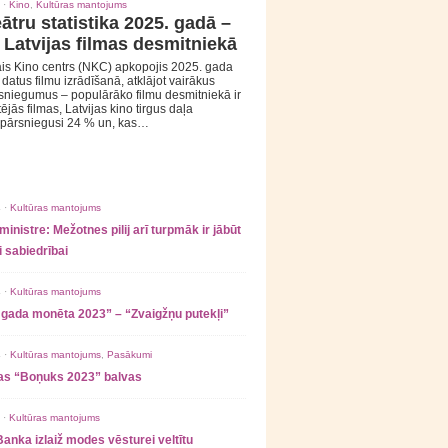
 ·
Kino
,
Kultūras mantojums
ātru statistika 2025. gadā –
 Latvijas filmas desmitniekā
is Kino centrs (NKC) apkopojis 2025. gada
s datus filmu izrādīšanā, atklājot vairākus
sniegumus – populārāko filmu desmitniekā ir
tējās filmas, Latvijas kino tirgus daļa
 pārsniegusi 24 % un, kas…
 ·
Kultūras mantojums
ministre: Mežotnes pilij arī turpmāk ir jābūt
 sabiedrībai
 ·
Kultūras mantojums
 gada monēta 2023” – “Zvaigžņu putekļi”
 ·
Kultūras mantojums
,
Pasākumi
as “Boņuks 2023” balvas
 ·
Kultūras mantojums
Banka izlaiž modes vēsturei veltītu