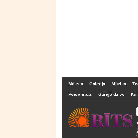
Māksla
Galerija
Mūzika
Te
Personības
Garīgā dzīve
Kul
F
V