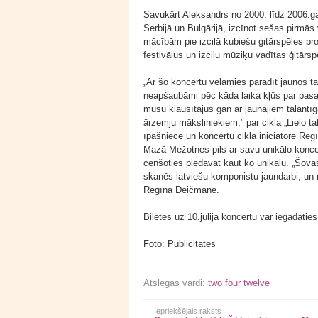
Savukārt Aleksandrs no 2000. līdz 2006.gad
Serbijā un Bulgārijā, izcīnot sešas pirmās 
mācībām pie izcilā kubiešu ģitārspēles pro
festivālus un izcilu mūziķu vadītas ģitārsp
„Ar šo koncertu vēlamies parādīt jaunos tal
neapšaubāmi pēc kāda laika kļūs par pasau
mūsu klausītājus gan ar jaunajiem talantī
ārzemju māksliniekiem,” par cikla „Lielo
īpašniece un koncertu cikla iniciatore Reg
Mazā Mežotnes pils ar savu unikālo konce
cenšoties piedāvāt kaut ko unikālu. „Šova
skanēs latviešu komponistu jaundarbi, un 
Regīna Deičmane.
Biļetes uz 10.jūlija koncertu var iegādātie
Foto: Publicitātes
Atslēgas vārdi:
two four twelve
Iepriekšējais raksts