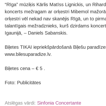
“Rīga” mūziķis Kārlis Matīss Lignickis, un Rihar
koncerts mežragam ar orķestri Mibemol mažorā.
orķestri vēl nekad nav skanējis Rīgā, un to pirm
talantīgais mežradznieks, kurš dzirdams koncert
Igaunijā, – Daniels Sabanskis.
Biļetes TIKAI iepriekšpārdošanā Biļešu paradīze
www.bilesuparadize.lv.
Biļetes cena – € 5 .
Foto: Publicitātes
Atslēgas vārdi:
Sinfonia Concertante