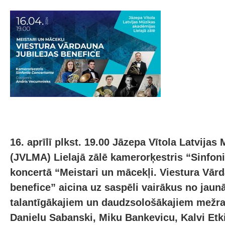
16. aprīlī plkst. 19.00 Jāzepa Vītola Latvija
(JVLMA) Lielajā zālē kamerorķestris “Sinfon
koncertā “Meistari un mācekļi. Viestura Vārd
benefice” aicina uz saspēli vairākus no jau
talantīgākajiem un daudzsološākajiem mežr
Danielu Sabanski, Miku Bankevicu, Kalvi Etki