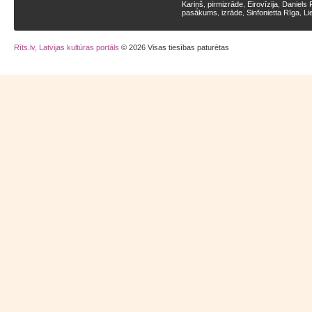
Kariņš
pirmizrāde
Eirovīzija
Daniels 
,
,
,
pasākums
izrāde
Sinfonietta Rīga
Li
,
,
,
Rīts.lv, Latvijas kultūras portāls
© 2026 Visas tiesības paturētas