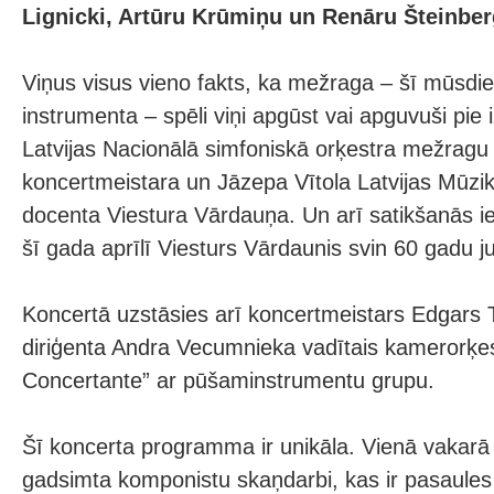
Lignicki, Artūru Krūmiņu un Renāru Šteinber
Viņus visus vieno fakts, ka mežraga – šī mūsdie
instrumenta – spēli viņi apgūst vai apguvuši pie i
Latvijas Nacionālā simfoniskā orķestra mežragu
koncertmeistara un Jāzepa Vītola Latvijas Mūzi
docenta Viestura Vārdauņa. Un arī satikšanās i
šī gada aprīlī Viesturs Vārdaunis svin 60 gadu ju
Koncertā uzstāsies arī koncertmeistars Edgars
diriģenta Andra Vecumnieka vadītais kamerorķest
Concertante” ar pūšaminstrumentu grupu.
Šī koncerta programma ir unikāla. Vienā vakarā 
gadsimta komponistu skaņdarbi, kas ir pasaule