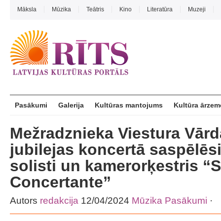
Māksla
Mūzika
Teātris
Kino
Literatūra
Muzeji
Pasākumi
Galerija
Kultūras mantojums
Kultūra ārzem
Mežradznieka Viestura Vār
jubilejas koncertā saspēlēs
solisti un kamerorķestris “S
Concertante”
Autors
redakcija
12/04/2024
Mūzika
Pasākumi
·