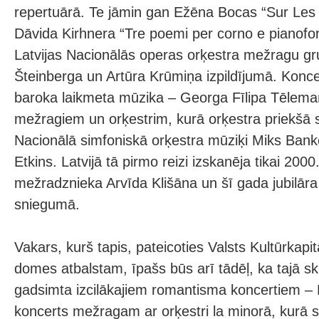
repertuārā. Te jāmin gan Ežēna Bocas “Sur Les
Dāvida Kirhnera “Tre poemi per corno e pianofor
Latvijas Nacionālās operas orķestra mežragu g
Šteinberga un Artūra Krūmiņa izpildījumā. Konce
baroka laikmeta mūzika – Georga Fīlipa Tēlema
mežragiem un orķestrim, kurā orķestra priekšā s
Nacionālā simfoniskā orķestra mūziķi Miks Bank
Etkins. Latvijā tā pirmo reizi izskanēja tikai 200
mežradznieka Arvīda Klišāna un šī gada jubilār
sniegumā.
Vakars, kurš tapis, pateicoties Valsts Kultūrkapi
domes atbalstam, īpašs būs arī tādēļ, ka tajā sk
gadsimta izcilākajiem romantisma koncertiem – 
koncerts mežragam ar orķestri la minorā, kurā s