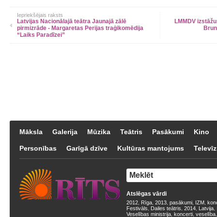
Iepriekšējais raksts
Latvijas Nacionālajā teātra Jaunajā zālē
LMMDV izstāžu 
pirmizrāde - Margaretas Perijas traģikomēdija
Brun
“Laiks Paradīzei”
Māksla
Galerija
Mūzika
Teātris
Pasākumi
Kino
Personības
Garīgā dzīve
Kultūras mantojums
Televīz
Atslēgas vārdi
2012
Rīga
2013
pasākumi
IZM
kon
,
,
,
,
,
Festivāls
Dailes teātris
2014
Latvija
,
,
,
,
Veselības ministrija
koncerti
veselība
,
,