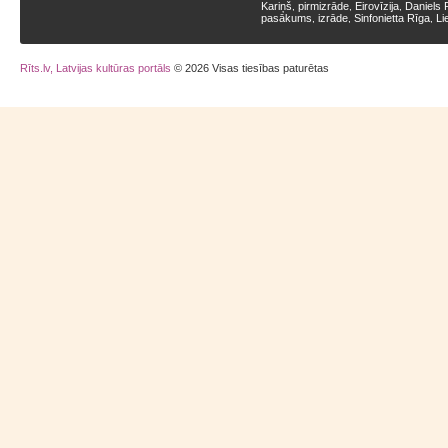
Kariņš
pirmizrāde
Eirovīzija
Daniels 
,
,
,
pasākums
izrāde
Sinfonietta Rīga
Li
,
,
,
Rīts.lv, Latvijas kultūras portāls
© 2026 Visas tiesības paturētas