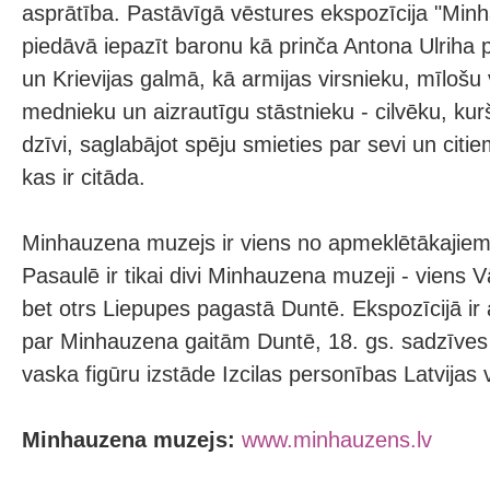
asprātība. Pastāvīgā vēstures ekspozīcija "Min
piedāvā iepazīt baronu kā prinča Antona Ulriha
un Krievijas galmā, kā armijas virsnieku, mīlošu v
mednieku un aizrautīgu stāstnieku - cilvēku, k
dzīvi, saglabājot spēju smieties par sevi un citie
kas ir citāda.
Minhauzena muzejs ir viens no apmeklētākajiem
Pasaulē ir tikai divi Minhauzena muzeji - viens 
bet otrs Liepupes pagastā Duntē. Ekspozīcijā ir 
par Minhauzena gaitām Duntē, 18. gs. sadzīves 
vaska figūru izstāde Izcilas personības Latvijas 
Minhauzena muzejs:
www.minhauzens.lv