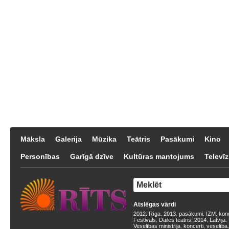
Māksla
Galerija
Mūzika
Teātris
Pasākumi
Kino
Personības
Garīgā dzīve
Kultūras mantojums
Televīz
Atslēgas vārdi
2012
Rīga
2013
pasākumi
IZM
kon
,
,
,
,
,
Festivāls
Dailes teātris
2014
Latvija
,
,
,
,
Veselības ministrija
koncerti
veselība
,
,