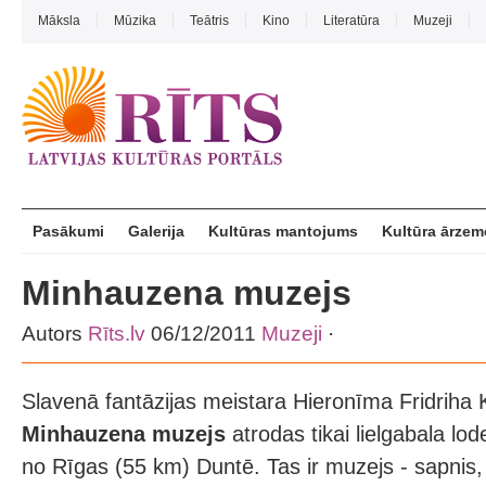
Māksla
Mūzika
Teātris
Kino
Literatūra
Muzeji
Pasākumi
Galerija
Kultūras mantojums
Kultūra ārzem
Minhauzena muzejs
Autors
Rīts.lv
06/12/2011
Muzeji
·
Slavenā fantāzijas meistara Hieronīma Fridriha 
Minhauzena muzejs
atrodas tikai lielgabala lo
no Rīgas (55 km) Duntē. Tas ir muzejs - sapnis,