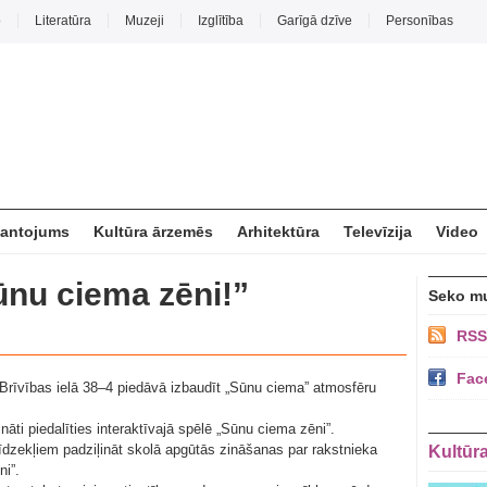
o
Literatūra
Muzeji
Izglītība
Garīgā dzīve
Personības
mantojums
Kultūra ārzemēs
Arhitektūra
Televīzija
Video
nu ciema zēni!”
Seko m
RSS
Fac
Brīvības ielā 38–4 piedāvā izbaudīt „Sūnu ciema” atmosfēru
nāti piedalīties interaktīvajā spēlē „Sūnu ciema zēni”.
līdzekļiem padziļināt skolā apgūtās zināšanas par rakstnieka
Kultūr
i”.