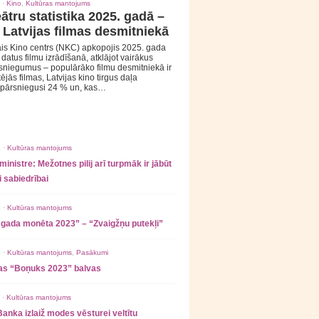
 ·
Kino
,
Kultūras mantojums
ātru statistika 2025. gadā –
 Latvijas filmas desmitniekā
is Kino centrs (NKC) apkopojis 2025. gada
s datus filmu izrādīšanā, atklājot vairākus
sniegumus – populārāko filmu desmitniekā ir
tējās filmas, Latvijas kino tirgus daļa
 pārsniegusi 24 % un, kas…
 ·
Kultūras mantojums
ministre: Mežotnes pilij arī turpmāk ir jābūt
 sabiedrībai
 ·
Kultūras mantojums
 gada monēta 2023” – “Zvaigžņu putekļi”
 ·
Kultūras mantojums
,
Pasākumi
as “Boņuks 2023” balvas
 ·
Kultūras mantojums
Banka izlaiž modes vēsturei veltītu