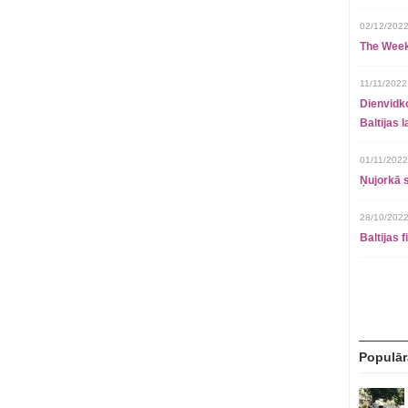
02/12/2022
The Week
11/11/2022
Dienvidko
Baltijas 
01/11/2022
Ņujorkā s
28/10/2022
Baltijas 
Populār