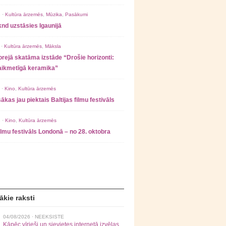
 ·
Kultūra ārzemēs
,
Mūzika
,
Pasākumi
nd uzstāsies Igaunijā
 ·
Kultūra ārzemēs
,
Māksla
rejā skatāma izstāde “Drošie horizonti:
laikmetīgā keramika”
 ·
Kino
,
Kultūra ārzemēs
ākas jau piektais Baltijas filmu festivāls
 ·
Kino
,
Kultūra ārzemēs
filmu festivāls Londonā – no 28. oktobra
ākie raksti
04/08/2026 ·
NEEKSISTE
Kāpēc vīrieši un sievietes internetā izvēlas