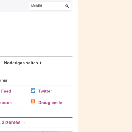
Noderīgas saites
ums
 Feed
Twitter
ebook
Draugiem.lv
a ārzemēs