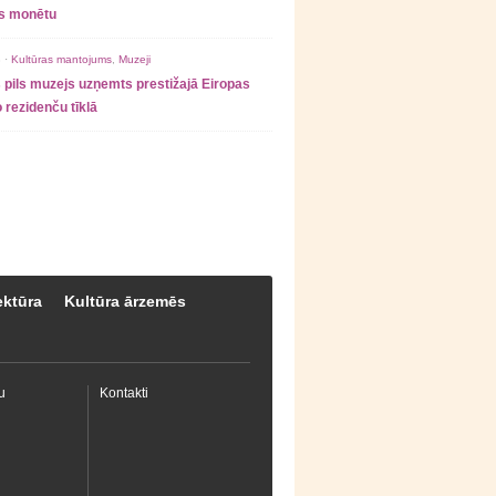
as monētu
 ·
Kultūras mantojums
,
Muzeji
 pils muzejs uzņemts prestižajā Eiropas
 rezidenču tīklā
ektūra
Kultūra ārzemēs
u
Kontakti