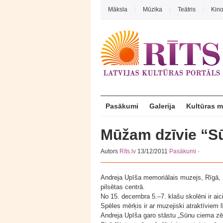
Māksla
Mūzika
Teātris
Kin
Pasākumi
Galerija
Kultūras 
Mūžam dzīvie “Sū
Autors
Rīts.lv
13/12/2011
Pasākumi
·
Andreja Upīša memoriālais muzejs, Rīgā, 
pilsētas centrā.
No 15. decembra 5.–7. klašu skolēni ir aici
Spēles mērķis ir ar muzejiski atraktīviem 
Andreja Upīša garo stāstu „Sūnu ciema zēn