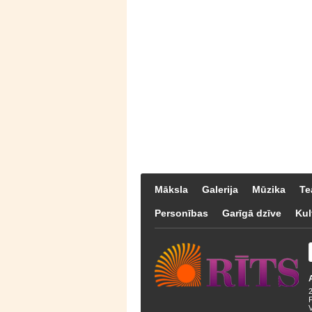
Māksla
Galerija
Mūzika
Te
Personības
Garīgā dzīve
Kul
F
V