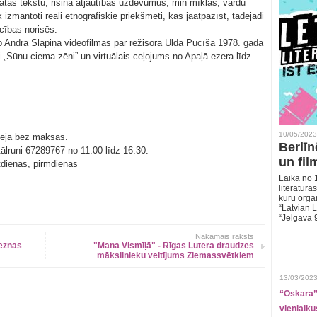
matas tekstu, risina atjautības uzdevumus, min mīklas, vārdu
izmantoti reāli etnogrāfiskie priekšmeti, kas jāatpazīst, tādējādi
ecības norisēs.
no Andra Slapiņa videofilmas par režisora Ulda Pūcīša 1978. gadā
i „Sūnu ciema zēni” un virtuālais ceļojums no Apaļā ezera līdz
10/05/2023
eeja bez maksas.
Berlīn
tālruni 67289767 no 11.00 līdz 16.30.
un fil
tdienās, pirmdienās
Laikā no 1
literatūras
kuru organ
“Latvian L
“Jelgava 
Nākamais raksts
leznas
"Mana Vismīļā" - Rīgas Lutera draudzes
mākslinieku veltījums Ziemassvētkiem
13/03/2023
“Oskara” 
vienlaiku