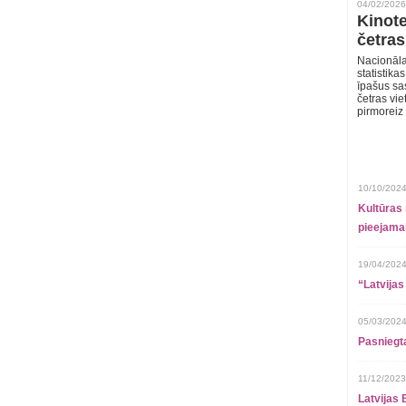
04/02/2026
Kinote
četras
Nacionāla
statistika
īpašus sa
četras vie
pirmoreiz
10/10/2024
Kultūras 
pieejamai
19/04/2024
“Latvijas
05/03/2024
Pasniegt
11/12/2023
Latvijas 