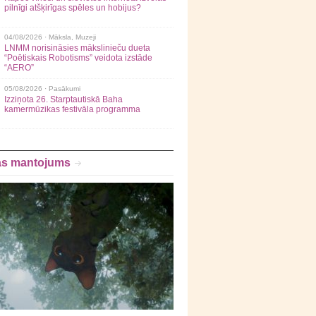
pilnīgi atšķirīgas spēles un hobijus?
04/08/2026 ·
Māksla
,
Muzeji
LNMM norisināsies mākslinieču dueta
“Poētiskais Robotisms” veidota izstāde
“AERO”
05/08/2026 ·
Pasākumi
Izziņota 26. Starptautiskā Baha
kamermūzikas festivāla programma
as mantojums