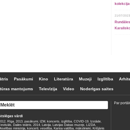
kolekcij
21/07/2023
Rundāles
Karalisko
ātris
Pasākumi
Kino
Literatūra
Muzeji
Izglītība
Arhit
tūras mantojums
Televīzija
Video
Noderīgas saites
Par portāl
Atslēgas vārdi
2012
Rīga
2013
pasākumi
IZM
koncerts
izglītība
COVID-19
Izstāde
,
,
,
,
,
,
,
,
,
estivāls
Dailes teātris
2014
Latvija
Latvijas Dabas muzejs
LIZDA
,
,
,
,
,
,
eselības ministrija
koncerti
veselība
Kariņa valdība
mākslinieki
Krišjānis
,
,
,
,
,