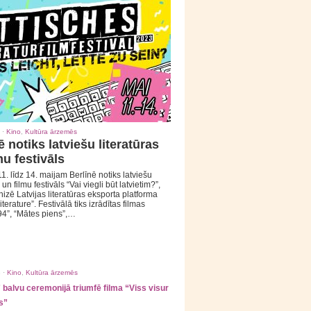
 ·
Kino
,
Kultūra ārzemēs
ē notiks latviešu literatūras
mu festivāls
1. līdz 14. maijam Berlīnē notiks latviešu
 un filmu festivāls “Vai viegli būt latvietim?”,
izē Latvijas literatūras eksporta platforma
iterature”. Festivālā tiks izrādītas filmas
94”, “Mātes piens”,…
 ·
Kino
,
Kultūra ārzemēs
balvu ceremonijā triumfē filma “Viss visur
s”