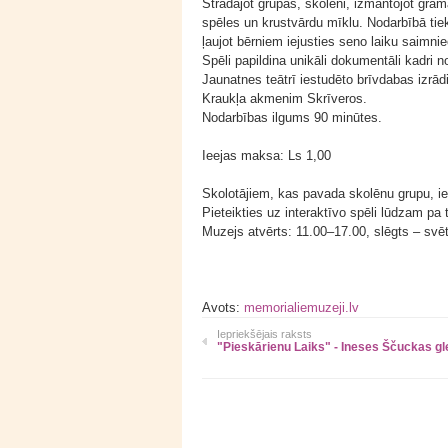
Strādājot grupās, skolēni, izmantojot grā
spēles un krustvārdu mīklu. Nodarbībā tiek 
ļaujot bērniem iejusties seno laiku saimni
Spēli papildina unikāli dokumentāli kadri 
Jaunatnes teātrī iestudēto brīvdabas izrād
Kraukļa akmenim Skrīveros.
Nodarbības ilgums 90 minūtes.
Ieejas maksa: Ls 1,00
Skolotājiem, kas pavada skolēnu grupu, i
Pieteikties uz interaktīvo spēli lūdzam pa 
Muzejs atvērts: 11.00–17.00, slēgts – svē
Avots:
memorialiemuzeji.lv
Iepriekšējais raksts
"Pieskārienu Laiks" - Ineses Ščuckas g