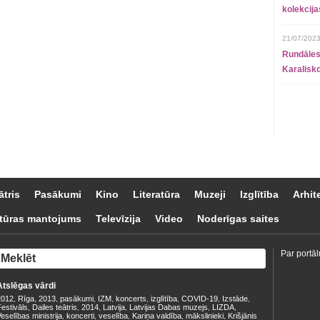
kolekcij
21/07/2023
Rundāles
Karalisko
ātris
Pasākumi
Kino
Literatūra
Muzeji
Izglītība
Arhit
tūras mantojums
Televīzija
Video
Noderīgas saites
Par portāl
Atslēgas vārdi
2012
Rīga
2013
pasākumi
IZM
koncerts
izglītība
COVID-19
Izstāde
,
,
,
,
,
,
,
,
,
estivāls
Dailes teātris
2014
Latvija
Latvijas Dabas muzejs
LIZDA
,
,
,
,
,
,
eselības ministrija
koncerti
veselība
Kariņa valdība
mākslinieki
Krišjānis
,
,
,
,
,