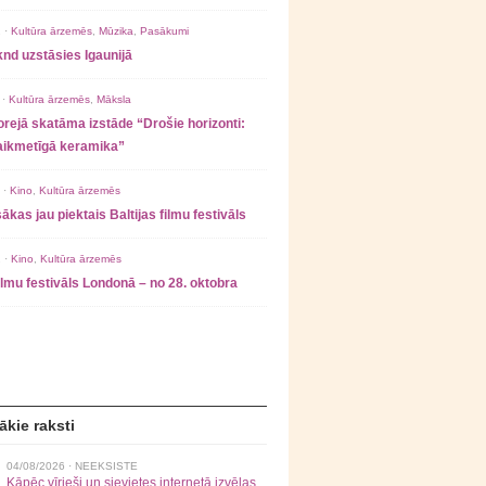
 ·
Kultūra ārzemēs
,
Mūzika
,
Pasākumi
nd uzstāsies Igaunijā
 ·
Kultūra ārzemēs
,
Māksla
rejā skatāma izstāde “Drošie horizonti:
laikmetīgā keramika”
 ·
Kino
,
Kultūra ārzemēs
ākas jau piektais Baltijas filmu festivāls
 ·
Kino
,
Kultūra ārzemēs
filmu festivāls Londonā – no 28. oktobra
ākie raksti
04/08/2026 ·
NEEKSISTE
Kāpēc vīrieši un sievietes internetā izvēlas