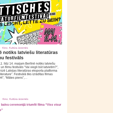
 ·
Kino
,
Kultūra ārzemēs
ē notiks latviešu literatūras
mu festivāls
1. līdz 14. maijam Berlīnē notiks latviešu
 un filmu festivāls “Vai viegli būt latvietim?”,
izē Latvijas literatūras eksporta platforma
iterature”. Festivālā tiks izrādītas filmas
94”, “Mātes piens”,…
 ·
Kino
,
Kultūra ārzemēs
balvu ceremonijā triumfē filma “Viss visur
s”