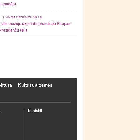
as monētu
 ·
Kultūras mantojums
,
Muzeji
 pils muzejs uzņemts prestižajā Eiropas
 rezidenču tīklā
ektūra
Kultūra ārzemēs
u
Kontakti