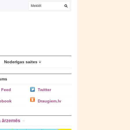
Noderīgas saites
ums
 Feed
Twitter
ebook
Draugiem.lv
a ārzemēs