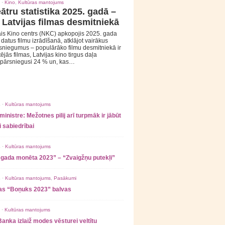
 ·
Kino
,
Kultūras mantojums
ātru statistika 2025. gadā –
 Latvijas filmas desmitniekā
is Kino centrs (NKC) apkopojis 2025. gada
s datus filmu izrādīšanā, atklājot vairākus
sniegumus – populārāko filmu desmitniekā ir
tējās filmas, Latvijas kino tirgus daļa
 pārsniegusi 24 % un, kas…
 ·
Kultūras mantojums
ministre: Mežotnes pilij arī turpmāk ir jābūt
 sabiedrībai
 ·
Kultūras mantojums
 gada monēta 2023” – “Zvaigžņu putekļi”
 ·
Kultūras mantojums
,
Pasākumi
as “Boņuks 2023” balvas
 ·
Kultūras mantojums
Banka izlaiž modes vēsturei veltītu