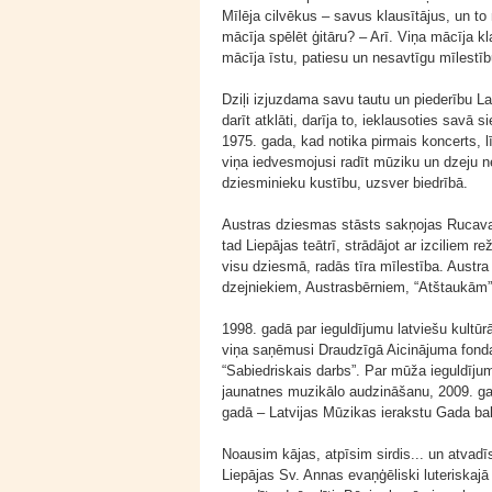
Mīlēja cilvēkus – savus klausītājus, un t
mācīja spēlēt ģitāru? – Arī. Viņa mācīja kl
mācīja īstu, patiesu un nesavtīgu mīlestīb
Dziļi izjuzdama savu tautu un piederību La
darīt atklāti, darīja to, ieklausoties savā 
1975. gada, kad notika pirmais koncerts, l
viņa iedvesmojusi radīt mūziku un dzeju ne
dziesminieku kustību, uzsver biedrībā.
Austras dziesmas stāsts sakņojas Rucava
tad Liepājas teātrī, strādājot ar izciliem
visu dziesmā, radās tīra mīlestība. Austra
dzejniekiem, Austrasbērniem, “Atštaukām”
1998. gadā par ieguldījumu latviešu kultūr
viņa saņēmusi Draudzīgā Aicinājuma fond
“Sabiedriskais darbs”. Par mūža ieguldījum
jaunatnes muzikālo audzināšanu, 2009. gad
gadā – Latvijas Mūzikas ierakstu Gada ba
Noausim kājas, atpīsim sirdis... un atvadī
Liepājas Sv. Annas evaņģēliski luteriskajā