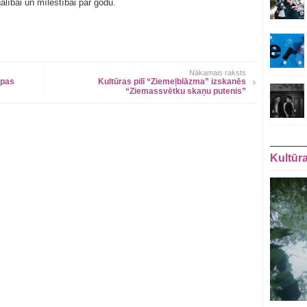
lībai un mīlestībai par godu.
Nākamais raksts
upas
Kultūras pilī “Ziemeļblāzma” izskanēs
“Ziemassvētku skaņu putenis”
Kultūr