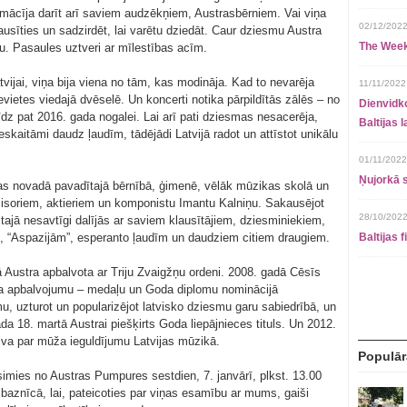
o mācīja darīt arī saviem audzēkņiem, Austrasbērniem. Vai viņa
02/12/2022
ausīties un sadzirdēt, lai varētu dziedāt. Caur dziesmu Austra
The Week
u. Pasaules uztveri ar mīlestības acīm.
tvijai, viņa bija viena no tām, kas modināja. Kad to nevarēja
11/11/2022
sievietes viedajā dvēselē. Un koncerti notika pārpildītās zālēs – no
Dienvidko
īdz pat 2016. gada nogalei. Lai arī pati dziesmas nesacerēja,
Baltijas 
skaitāmi daudz ļaudīm, tādējādi Latvijā radot un attīstot unikālu
01/11/2022
Ņujorkā s
s novadā pavadītajā bērnībā, ģimenē, vēlāk mūzikas skolā un
 režisoriem, aktieriem un komponistu Imantu Kalniņu. Sakausējot
28/10/2022
 tajā nesavtīgi dalījās ar saviem klausītājiem, dziesminiekiem,
, “Aspazijām”, esperanto ļaudīm un daudziem citiem draugiem.
Baltijas 
ā Austra apbalvota ar Triju Zvaigžņu ordeni. 2008. gadā Cēsīs
a apbalvojumu – medaļu un Goda diplomu nominācijā
u, uzturot un popularizējot latvisko dziesmu garu sabiedrībā, un
a 18. martā Austrai piešķirts Goda liepājnieces tituls. Un 2012.
lva par mūža ieguldījumu Latvijas mūzikā.
Populār
simies no Austras Pumpures sestdien, 7. janvārī, plkst. 13.00
 baznīcā, lai, pateicoties par viņas esamību ar mums, gaiši