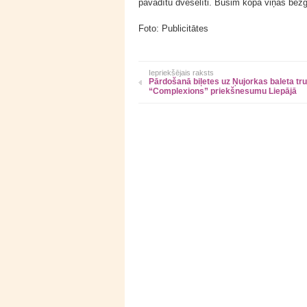
pavadītu dvēselīti. Būsim kopā viņas bezga
Foto: Publicitātes
Iepriekšējais raksts
Pārdošanā biļetes uz Ņujorkas baleta tr
“Complexions” priekšnesumu Liepājā