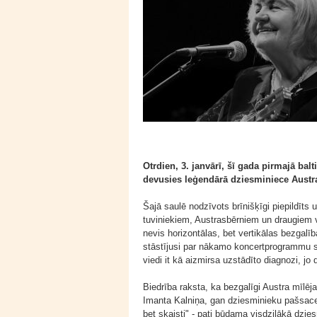
Otrdien, 3. janvārī, šī gada pirmajā ba
devusies leģendārā dziesminiece Austr
Šajā saulē nodzīvots brīnišķīgi piepildīts
tuviniekiem, Austrasbērniem un draugiem 
nevis horizontālas, bet vertikālas bezgalī
stāstījusi par nākamo koncertprogrammu s
viedi it kā aizmirsa uzstādīto diagnozi, j
Biedrība raksta, ka bezgalīgi Austra mīlē
Imanta Kalniņa, gan dziesminieku pašsacer
bet skaisti" - pati būdama visdziļākā dzie