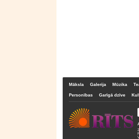
Māksla
Galerija
Mūzika
Te
Personības
Garīgā dzīve
Kul
F
V