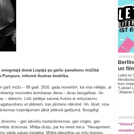
10/05/2023
Berlīn
un fil
lti sniegotajā dienā Liepājā pa gaišu pavedienu mūžībā
Laikā no 1
a Pumpure, informē Austras biedrība.
literatūras
kuru organ
 un garš mūžs – 88 gadi. 2016. gada novembrī, kā viņa vēlējās, ar
“Latvian L
“Jelgava 
vērienīgi nosvinēta dzimšanas diena – divas bezgalības. Un
bas – debesīs. Līdz pēdējai sarunai Austra ar entuziasmu
agatavošanu un plāniem, kas jāīsteno nākotnē. Un, šķiet, viņa
o dziesmas turpinājumam jābūt jebkurā gadījumā. Bezgalīgi.
13/03/2023
ja dziesmu – gan latviešu tautasdziesmas, gan ziņģes, gan
“Oskara” 
ētās dziesmas. Mīlēja dzeju, par ko nereti teica: "Nesaprotami,
vienlaiku
smu vārdu satura izpratēja. Mīlēja labsirdīgu un mīļu humoru.