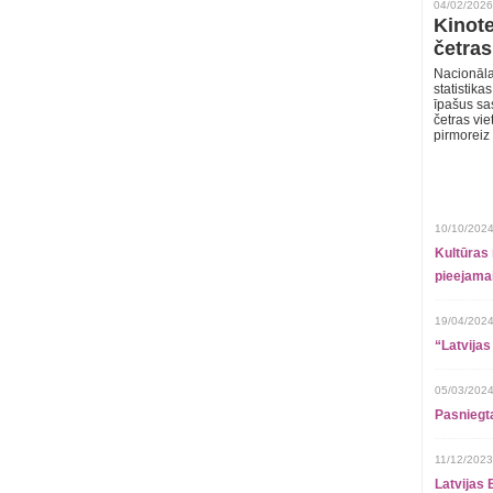
04/02/2026
Kinote
četras
Nacionāla
statistika
īpašus sa
četras vie
pirmoreiz
10/10/2024
Kultūras 
pieejamai
19/04/2024
“Latvijas
05/03/2024
Pasniegt
11/12/2023
Latvijas 