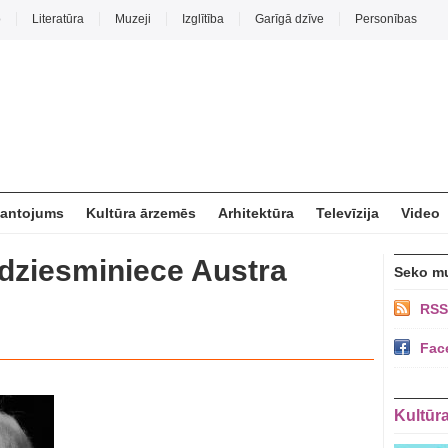
o
Literatūra
Muzeji
Izglītība
Garīgā dzīve
Personības
mantojums
Kultūra ārzemēs
Arhitektūra
Televīzija
Video
 dziesminiece Austra
Seko m
RSS
Fac
Kultūr