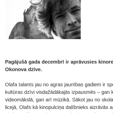
Pagājušā gada decembrī ir aprāvusies kinore
Okonova dzīve.
Olafa talants jau no agras jaunības gadiem ir sp
kultūras dzīvi visdažādākajās izpausmēs – gan 
videomākslā, gan arī mūzikā. Sākot jau no skol
licejā, Olafs kā kinopulciņa dalībnieks aizrāvās 