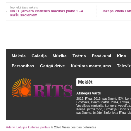
Iepriekšējais raksts
No 11. janvāra klātienes mācības plāno 1.–4.
Jāzepa Vītola Lat
klašu skolēniem
Māksla
Galerija
Mūzika
Teātris
Pasākumi
Kino
Personības
Garīgā dzīve
Kultūras mantojums
Televīz
Atslēgas vārdi
2012
Rīga
2013
pasākumi
IZM
kon
,
,
,
,
,
Festivāls
Dailes teātris
2014
Latvija
,
,
,
,
Veselības ministrija
koncerti
veselība
,
,
Kariņš
pirmizrāde
Eirovīzija
Daniels 
,
,
,
pasākums
izrāde
Sinfonietta Rīga
Li
,
,
,
Rīts.lv, Latvijas kultūras portāls
© 2026 Visas tiesības paturētas