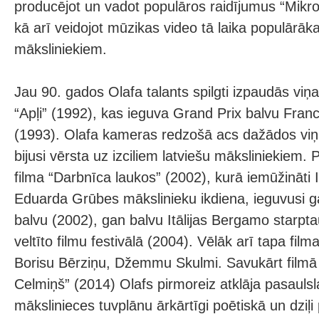
producējot un vadot populāros raidījumus “Mikro
kā arī veidojot mūzikas video tā laika populārāk
māksliniekiem.
Jau 90. gados Olafa talants spilgti izpaudās viņ
“Apļi” (1992), kas ieguva Grand Prix balvu Francij
(1993). Olafa kameras redzošā acs dažādos vi
bijusi vērsta uz izciliem latviešu māksliniekiem
filma “Darbnīca laukos” (2002), kurā iemūžināti
Eduarda Grūbes mākslinieku ikdiena, ieguvusi ga
balvu (2002), gan balvu Itālijas Bergamo starpta
veltīto filmu festivālā (2004). Vēlāk arī tapa fil
Borisu Bērziņu, Džemmu Skulmi. Savukārt filmā “T
Celmiņš” (2014) Olafs pirmoreiz atklāja pasaulsl
mākslinieces tuvplānu ārkārtīgi poētiskā un dziļi