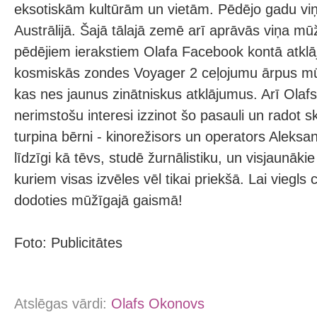
eksotiskām kultūrām un vietām. Pēdējo gadu viņ
Austrālijā. Šajā tālajā zemē arī aprāvās viņa mū
pēdējiem ierakstiem Olafa Facebook kontā atklāj 
kosmiskās zondes Voyager 2 ceļojumu ārpus mū
kas nes jaunus zinātniskus atklājumus. Arī Olafs b
nerimstošu interesi izzinot šo pasauli un radot 
turpina bērni - kinorežisors un operators Aleksa
līdzīgi kā tēvs, studē žurnālistiku, un visjaunākie
kuriem visas izvēles vēl tikai priekšā. Lai viegls c
dodoties mūžīgajā gaismā!
Foto: Publicitātes
Atslēgas vārdi:
Olafs Okonovs