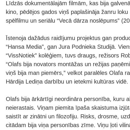
Līdzās dokumentālajām filmām, kas bija galven
kino, pēdējos gados viņš paplašināja žanru loku
spēlfilmu un seriālu “Vecā dārza noslēpums” (20
Īstenoja dažādus raidījumu projektus gan produ
“Hansa Media”, gan Jura Podnieka Studijā. Vien
“VissNotiek” kolēģiem, tuvs draugs, režisors Ro
“Olafs bija novators montāžas un režijas paņēmie
viņš bija man piemērs,” velkot paralēles Olafa r
Hārdija Lediņa darbību un ietekmi kultūras vidē.
Olafs bija ārkārtīgi neordināra personība, kuru all
neierastais. Viņam piemita īpaša skaistuma izjūt
saistīt ar zinātni un filozofiju. Risks, drosme, u
citādam bija viņa personības zīme. Viņu ļoti vilin