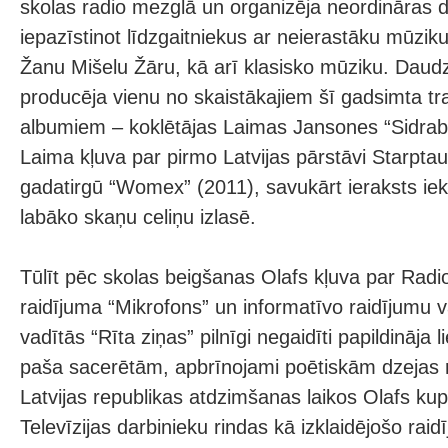
skolas radio mezglā un organizēja neordināras d
iepazīstinot līdzgaitniekus ar neierastāku mūziku
Žanu Mišelu Žāru, kā arī klasisko mūziku. Daud
producēja vienu no skaistākajiem šī gadsimta tr
albumiem – koklētājas Laimas Jansones “Sidrab
Laima kļuva par pirmo Latvijas pārstāvi Starpta
gadatirgū “Womex” (2011), savukārt ieraksts i
labāko skaņu celiņu izlasē.
Tūlīt pēc skolas beigšanas Olafs kļuva par Radi
raidījuma “Mikrofons” un informatīvo raidījumu va
vadītās “Rīta ziņas” pilnīgi negaidīti papildināja l
paša sacerētām, apbrīnojami poētiskām dzejas 
Latvijas republikas atdzimšanas laikos Olafs kupl
Televīzijas darbinieku rindas kā izklaidējošo rai