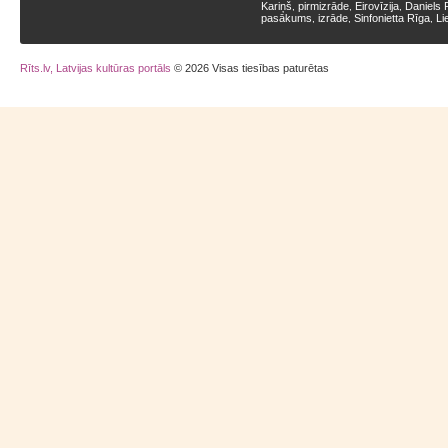
Kariņš
pirmizrāde
Eirovīzija
Daniels 
,
,
,
pasākums
izrāde
Sinfonietta Rīga
Li
,
,
,
Rīts.lv, Latvijas kultūras portāls
© 2026 Visas tiesības paturētas