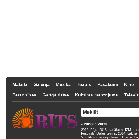
Māksla
Galerija
Mūzika
Teātris
Pasākumi
Kino
Personības
Garīgā dzīve
Kultūras mantojums
Televīz
Atslēgas vārdi
2012
Rīga
2013
pasākumi
IZM
kon
,
,
,
,
,
Festivāls
Dailes teātris
2014
Latvija
,
,
,
,
Veselības ministrija
koncerti
veselība
,
,