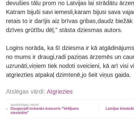
devušies tālu prom no Latvijas lai strādātu ārze
Katram bijuši savi iemesli,karam bijusi sava vajad
retais to ir darījis aiz brīvas gribas,daudz biežā
dzīves grūtību dēļ," stāsta dziesmas autors.
Logins norāda, ka šī dziesma ir kā atgādinājum
no mums ir draugi,radi paziņas ārzemēs un caur 
uzrunāti,viņiem tiek nodoti sveicieni, kā arī visi vis
atgriezties atpakaļ dzimtenē,jo šeit viņus gaida.
Atslēgas vārdi:
Atgriezies
Iepriekšējais raksts
Daugavpilī izskanēs koncerts “Veltījums
Latvijas kinoteā
sievietēm”