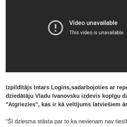
Izpildītājs Intars Logins,sadarbojoties ar rep
dziedātāju Vladu Ivanovsku izdevis kopīgu d
"Atgriezies", kas ir kā veltījums latviešiem 
"Šī dziesma stāsta par to,ka nevienam nav tiesīb