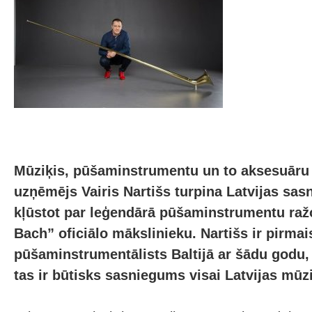
Mūziķis, pūšaminstrumentu un to aksesuāru 
uzņēmējs Vairis Nartišs turpina Latvijas sa
kļūstot par leģendārā pūšaminstrumentu raž
Bach” oficiālo mākslinieku. Nartišs ir pirmai
pūšaminstrumentālists Baltijā ar šādu godu
tas ir būtisks sasniegums visai Latvijas mūz