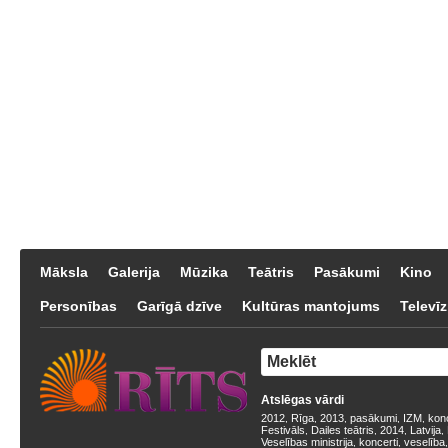
Māksla
Galerija
Mūzika
Teātris
Pasākumi
Kino
Personības
Garīgā dzīve
Kultūras mantojums
Televīz
Atslēgas vārdi
2012
Rīga
2013
pasākumi
IZM
kon
,
,
,
,
,
Festivāls
Dailes teātris
2014
Latvija
,
,
,
,
Veselības ministrija
koncerti
veselība
,
,