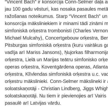
“Vincent Bach” ir konsorcija Conn-Selmer daļa ar,
jau 100 gadu vēsturi, kas nosaka pasaules met
ražošanas noteikumus. Starp “Vincent Bach” u
konsorcija māksliniekiem ir minami tādi zināmi m
simfoniskā orķestra trombonisti (Charles Verno
Michael Mulcahy), Concertgebouw orķestra, Berl
Pitsburgas simfoniskā orķestra (kuru vairākus ga
vadīja arī Mariss Jansons), Ņujorkas filharmonij
orķestra, Lielā un Marijas teātru simfonisko orķ
operas orķestra, Koventgārdena operas, Atlanta
orķestra, Klīvlendas simfoniskā orķestra u.c. v
orķestru mākslinieki. Conn-Selmer mākslineki ir 
soloatskaņotāji - Christian Lindberg, Jiggs Whigh
soloatskaņotāji. Nu tiem ir pievienojies arī Vairis
pasaulē arī Latvijas vārdu.