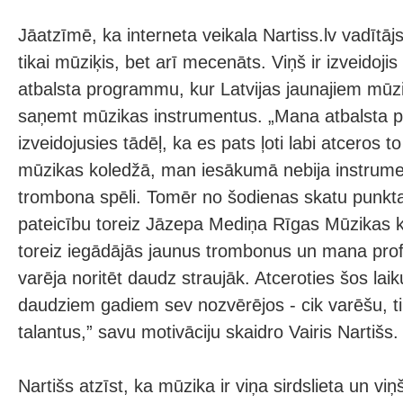
Jāatzīmē, ka interneta veikala Nartiss.lv vadītājs
tikai mūziķis, bet arī mecenāts. Viņš ir izveidoji
atbalsta programmu, kur Latvijas jaunajiem mūz
saņemt mūzikas instrumentus. „Mana atbalsta 
izveidojusies tādēļ, ka es pats ļoti labi atceros t
mūzikas koledžā, man iesākumā nebija instrume
trombona spēli. Tomēr no šodienas skatu punkta v
pateicību toreiz Jāzepa Mediņa Rīgas Mūzikas k
toreiz iegādājās jaunus trombonus un mana pro
varēja noritēt daudz straujāk. Atceroties šos lai
daudziem gadiem sev nozvērējos - cik varēšu, ti
talantus,” savu motivāciju skaidro Vairis Nartišs.
Nartišs atzīst, ka mūzika ir viņa sirdslieta un vi