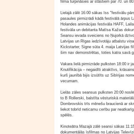
filma turpināsies ar stāstiem par 70. un 8
Lielajā zālē 16:00 sākas īss "festivālu pā
pasaules pirmizrādi kādā festivālā ārpus 
Holandes animācijas festivāla HAFF, Laila
festivāla un debitanta Matīsa Kažas dokume
Seansu ievada sveiciens no Ņujorkā dzīvo
Latvijas un Rīgas iedzīvotāju atbalstu viņ
Kickstarter, Signe sūta 4. maija Latvijas fi
šim nav demonstrētas, toties katra savā 
Vakara lielā pirmizrāde pulksten 18:00 ir 
Knutifikācija – negaidīti atraktīvs, krāsai
kurš jaunībā bijis izsūtīts uz Sibīrijas n
vecumam.
Lielās zāles seansus pulksten 20:00 nosl
to B Rollerski, balstīta vēsturiskā materi
Dombrovskis trīs mēnešu braucienā ar skr
liekot tobrīd neticamu cerību par neatkar
spēlēs.
Kinoteātra Mazajā zālē seansi sākas 11:15
dokumentālās īsfilmas no Latvijas Televīzi