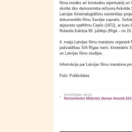
filma nonāks arī kinoteātru repertuārā) un
skolās tiks demonstrēta režisora Askolda 
Latvijas Kinematogrāfistu savienības proj
dokumentālo filmu Savējie sapratīs. Sešd
atjaunoto spēlfilmu Ceplis (1972), ar kuru 
Rolanda Kalniņa 95. jubileju (Rīgā – no 15.
4. maija Latvijas filmu maratonu organizē
pašvaldības SIA Rīgas nami, kinoteātris S
un Latvijas filmu studijas.
Informācija par Latvijas filmu maratona 
Foto: Publicitātes
Iepriekšējais raksts
Norisināsies Mākslas dienas Imantā 201