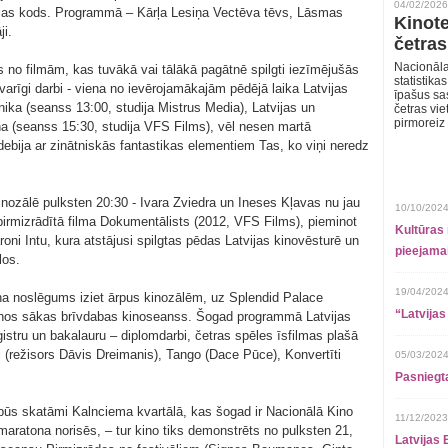
04/02/2026
ijas kods. Programmā – Kārļa Lesiņa Vectēva tēvs, Lāsmas
Kinote
i.
četras
Nacionāla
 no filmām, kas tuvākā vai tālākā pagātnē spilgti iezīmējušās
statistika
arīgi darbi - viena no ievērojamākajām pēdējā laika Latvijas
īpašus sa
nika (seanss 13:00, studija Mistrus Media), Latvijas un
četras vie
pirmoreiz
a (seanss 15:30, studija VFS Films), vēl nesen martā
debija ar zinātniskās fantastikas elementiem Tas, ko viņi neredz
inozālē pulksten 20:30 - Ivara Zviedra un Ineses Kļavas nu jau
10/10/2024
irmizrādītā filma Dokumentālists (2012, VFS Films), pieminot
Kultūras 
oni Intu, kura atstājusi spilgtas pēdas Latvijas kinovēsturē un
pieejamai
los.
19/04/2024
tona noslēgums iziet ārpus kinozālēm, uz Splendid Palace
“Latvijas
šanos sākas brīvdabas kinoseanss. Šogad programmā Latvijas
stru un bakalauru – diplomdarbi, četras spēles īsfilmas plašā
ni (režisors Dāvis Dreimanis), Tango (Dace Pūce), Konvertīti
05/03/2024
Pasniegt
ā būs skatāmi Kalnciema kvartālā, kas šogad ir Nacionālā Kino
11/12/2023
 maratona norisēs, – tur kino tiks demonstrēts no pulksten 21,
Latvijas 