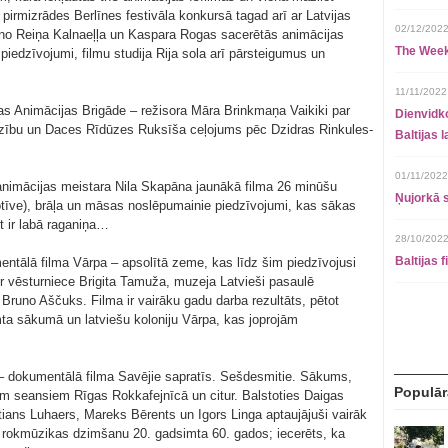
pirmizrādes Berlīnes festivāla konkursā tagad arī ar Latvijas
02/12/2022
o no Reiņa Kalnaeļļa un Kaspara Rogas sacerētās animācijas
The Week
iedzīvojumi, filmu studija Rija sola arī pārsteigumus un
11/11/2022
jas Animācijas Brigāde – režisora Māra Brinkmaņa Vaikiki par
Dienvidko
dzību un Daces Rīdūzes Ruksīša ceļojums pēc Dzidras Rinkules-
Baltijas 
01/11/2022
 animācijas meistara Nila Skapāna jaunākā filma 26 minūšu
Ņujorkā s
tīve), brāļa un māsas noslēpumainie piedzīvojumi, kas sākas
t ir labā raganiņa…
28/10/2022
Baltijas 
ntālā filma Vārpa – apsolītā zeme, kas līdz šim piedzīvojusi
r vēsturniece Brigita Tamuža, muzeja Latvieši pasaulē
Bruno Aščuks. Filma ir vairāku gadu darba rezultāts, pētot
mta sākumā un latviešu koloniju Vārpa, kas joprojām
 – dokumentālā filma Savējie sapratīs. Sešdesmitie. Sākums,
Populār
iem seansiem Rīgas Rokkafejnīcā un citur. Balstoties Daigas
stians Luhaers, Mareks Bērents un Igors Linga aptaujājuši vairāk
as rokmūzikas dzimšanu 20. gadsimta 60. gados; iecerēts, ka