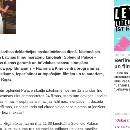
tkarības deklarācijas pasludināšanas dienā, Nacionālais
10/05/2023
ja Latvijas filmu maratonu kinoteātrī Splendid Palace –
Berlīn
s dienas garumā un brīvdabas seansu kinoteātra
un fil
da papildinājums – Nacionālā Kino centra programmas
Laikā no 1
eteikums, iepazīstinot ar topošajām filmām un to autoriem,
literatūras
 Rīgas.
kuru organ
“Latvian L
“Jelgava 
ātrī Splendid Palace skaitļu izteiksmē nozīmē 12 stundas (no
 seansos tiks demonstrētas 24 filmas, starp tām deviņas Latvijas
ās filmas – septiņas animācijas īsfilmas, vienpadsmit dažāda
ilmas, un visas tādā vai citādā veidā asociējamas ar jēdzienu
 – bez maksas!
13/03/2023
“Oskara” 
a Rīgā sākas jau no rīta, 11:00 kinoteātra Splendid Palace
vienlaiku
m, kurā iekļautas trīs animācijas īsfilmas un viena mazliet