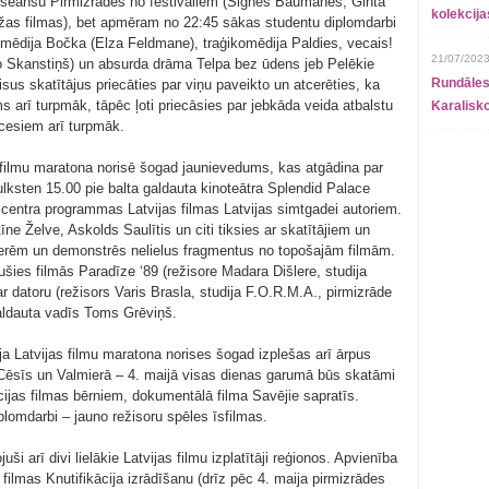
 seansu Pirmizrādes no festivāliem (Signes Baumanes, Ginta
kolekcij
ažas filmas), bet apmēram no 22:45 sākas studentu diplomdarbi
omēdija Bočka (Elza Feldmane), traģikomēdija Paldies, vecais!
21/07/2023
(Ivo Skanstiņš) un absurda drāma Telpa bez ūdens jeb Pelēkie
Rundāles
visus skatītājus priecāties par viņu paveikto un atcerēties, ka
 arī turpmāk, tāpēc ļoti priecāsies par jebkāda veida atbalstu
Karalisko
cesiem arī turpmāk.
as filmu maratona norisē šogad jaunievedums, kas atgādina par
lksten 15.00 pie balta galdauta kinoteātra Splendid Palace
centra programmas Latvijas filmas Latvijas simtgadei autoriem.
īne Želve, Askolds Saulītis un citi tiksies ar skatītājiem un
cerēm un demonstrēs nelielus fragmentus no topošajām filmām.
jušies filmās Paradīze ‘89 (režisore Madara Dišlere, studija
 datoru (režisors Varis Brasla, studija F.O.R.M.A., pirmizrāde
aldauta vadīs Toms Grēviņš.
ja Latvijas filmu maratona norises šogad izplešas arī ārpus
, Cēsīs un Valmierā – 4. maijā visas dienas garumā būs skatāmi
jas filmas bērniem, dokumentālā filma Savējie sapratīs.
lomdarbi – jauno režisoru spēles īsfilmas.
ši arī divi lielākie Latvijas filmu izplatītāji reģionos. Apvienība
ilmas Knutifikācija izrādīšanu (drīz pēc 4. maija pirmizrādes