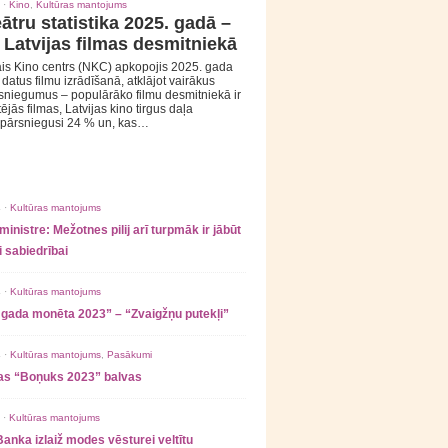
 ·
Kino
,
Kultūras mantojums
ātru statistika 2025. gadā –
 Latvijas filmas desmitniekā
is Kino centrs (NKC) apkopojis 2025. gada
s datus filmu izrādīšanā, atklājot vairākus
sniegumus – populārāko filmu desmitniekā ir
tējās filmas, Latvijas kino tirgus daļa
 pārsniegusi 24 % un, kas…
 ·
Kultūras mantojums
ministre: Mežotnes pilij arī turpmāk ir jābūt
 sabiedrībai
 ·
Kultūras mantojums
 gada monēta 2023” – “Zvaigžņu putekļi”
 ·
Kultūras mantojums
,
Pasākumi
as “Boņuks 2023” balvas
 ·
Kultūras mantojums
Banka izlaiž modes vēsturei veltītu