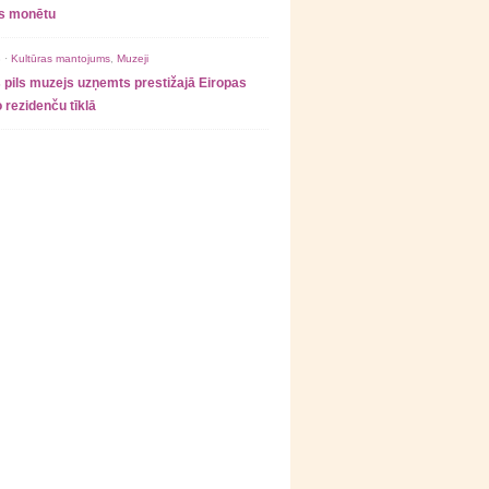
as monētu
 ·
Kultūras mantojums
,
Muzeji
 pils muzejs uzņemts prestižajā Eiropas
 rezidenču tīklā