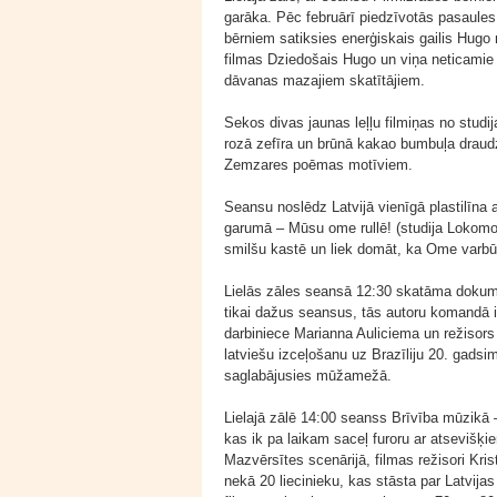
garāka. Pēc februārī piedzīvotās pasaules 
bērniem satiksies enerģiskais gailis Hug
filmas Dziedošais Hugo un viņa neticamie p
dāvanas mazajiem skatītājiem.
Sekos divas jaunas leļļu filmiņas no studi
rozā zefīra un brūnā kakao bumbuļa drau
Zemzares poēmas motīviem.
Seansu noslēdz Latvijā vienīgā plastilīna
garumā – Mūsu ome rullē! (studija Lokomo
smilšu kastē un liek domāt, ka Ome varbū
Lielās zāles seansā 12:30 skatāma dokume
tikai dažus seansus, tās autoru komandā i
darbiniece Marianna Auliciema un režisors 
latviešu izceļošanu uz Brazīliju 20. gadsi
saglabājusies mūžamežā.
Lielajā zālē 14:00 seanss Brīvība mūzikā
kas ik pa laikam saceļ furoru ar atsevišķ
Mazvērsītes scenārijā, filmas režisori Kri
nekā 20 liecinieku, kas stāsta par Latvij