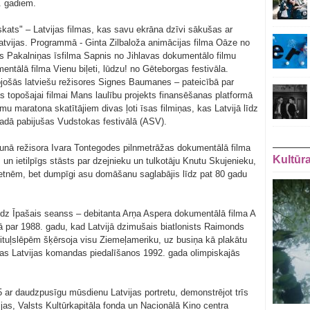
0. gadiem.
rskats" – Latvijas filmas, kas savu ekrāna dzīvi sākušas ar
Latvijas. Programmā - Ginta Zilbaloža animācijas filma Oāze no
s Pakalniņas īsfilma Sapnis no Jihlavas dokumentālo filmu
ntālā filma Vienu biļeti, lūdzu! no Gēteborgas festivāla.
jošās latviešu režisores Signes Baumanes – pateicībā par
as topošajai filmai Mans laulību projekts finansēšanas platformā
lmu maratona skatītājiem divas ļoti īsas filmiņas, kas Latvijā līdz
gadā pabijušas Vudstokas festivālā (ASV).
jaunā režisora Ivara Tontegodes pilnmetrāžas dokumentālā filma
Kultūr
ns un ietilpīgs stāsts par dzejnieku un tulkotāju Knutu Skujenieku,
ometnēm, bet dumpīgi asu domāšanu saglabājis līdz pat 80 gadu
ēdz Īpašais seanss – debitanta Arņa Aspera dokumentālā filma A
ālā par 1988. gadu, kad Latvijā dzimušais biatlonists Raimonds
ituļslēpēm šķērsoja visu Ziemeļameriku, uz busiņa kā plakātu
īgas Latvijas komandas piedalīšanos 1992. gada olimpiskajās
 ar daudzpusīgu mūsdienu Latvijas portretu, demonstrējot trīs
jas, Valsts Kultūrkapitāla fonda un Nacionālā Kino centra