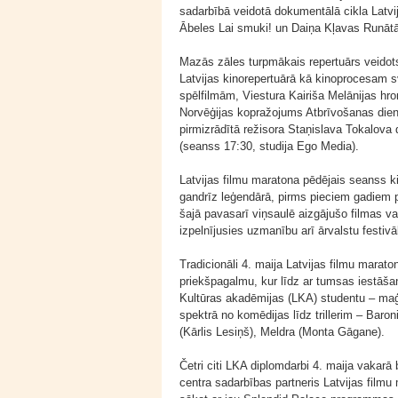
sadarbībā veidotā dokumentālā cikla Latv
Ābeles Lai smuki! un Daiņa Kļavas Runātāj
Mazās zāles turpmākais repertuārs veidots
Latvijas kinorepertuārā kā kinoprocesam sv
spēlfilmām, Viestura Kairiša Melānijas hro
Norvēģijas kopražojums Atbrīvošanas dien
pirmizrādītā režisora Staņislava Tokalova 
(seanss 17:30, studija Ego Media).
Latvijas filmu maratona pēdējais seanss k
gandrīz leģendārā, pirms pieciem gadiem p
šajā pavasarī viņsaulē aizgājušo filmas var
izpelnījusies uzmanību arī ārvalstu festivā
Tradicionāli 4. maija Latvijas filmu mara
priekšpagalmu, kur līdz ar tumsas iestā
Kultūras akadēmijas (LKA) studentu – maģi
spektrā no komēdijas līdz trillerim – Baro
(Kārlis Lesiņš), Meldra (Monta Gāgane).
Četri citi LKA diplomdarbi 4. maija vakar
centra sadarbības partneris Latvijas filmu