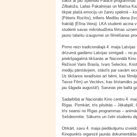
sākot ar jau Splendid Palace programmas
Zilbaloža, Lailas Pakalniņas un Matīsa K
tikpat plašā emociju un žanru spektrā – k
(Pēteris Rozītis), trilleris Medību diena 
fraktāļi (Elīna Veira). LKA studenti aicina 
studenti savas mikrobudžeta filmas uzņems
jauno talantu izaugsmei un filmēšanas pro
Pirmo reizi tradicionālajā 4. maija Latvij
drīzumā gaidāmo Latvijas simtgadi – no pu
priekšpagalmā tikšanās ar Nacionālā Kino 
Režisori Varis Brasla, Ivars Seleckis, Krist
mediju pārstāvjiem, stāstīs par savām ie
Uz tikšanos ieradīsies arī bērni, kas filmē
Tasse Film) un Vectēvs, kas bīstamāks par
jau šāgada augustā!). Sarunas pie baltā g
Sadarbībā ar Nacionālo Kino centru 4. mai
Rīgas. Pirmkārt, trīs pilsētās – Jēkabpilī
trīs seansi no Rīgas programmas – animāci
Sešdesmitie. Sākums un četri studentu dip
Otrkārt, savu 4. maija piedāvājumu izveidoju
Kinopunkts organizē jaunās dokumentālās f