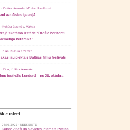
 ·
Kultūra ārzemēs
,
Mūzika
,
Pasākumi
nd uzstāsies Igaunijā
 ·
Kultūra ārzemēs
,
Māksla
rejā skatāma izstāde “Drošie horizonti:
laikmetīgā keramika”
 ·
Kino
,
Kultūra ārzemēs
ākas jau piektais Baltijas filmu festivāls
 ·
Kino
,
Kultūra ārzemēs
filmu festivāls Londonā – no 28. oktobra
ākie raksti
04/08/2026 ·
NEEKSISTE
Kāpēc vīrieši un sievietes internetā izvēlas