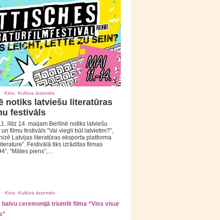
 ·
Kino
,
Kultūra ārzemēs
ē notiks latviešu literatūras
mu festivāls
1. līdz 14. maijam Berlīnē notiks latviešu
 un filmu festivāls “Vai viegli būt latvietim?”,
izē Latvijas literatūras eksporta platforma
iterature”. Festivālā tiks izrādītas filmas
94”, “Mātes piens”,…
 ·
Kino
,
Kultūra ārzemēs
balvu ceremonijā triumfē filma “Viss visur
s”