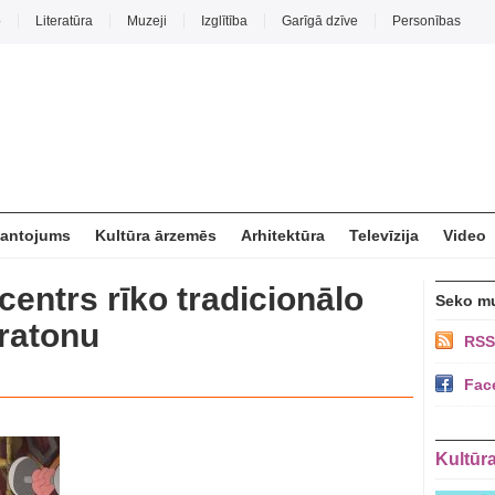
o
Literatūra
Muzeji
Izglītība
Garīgā dzīve
Personības
mantojums
Kultūra ārzemēs
Arhitektūra
Televīzija
Video
centrs rīko tradicionālo
Seko m
aratonu
RSS
Fac
Kultūr