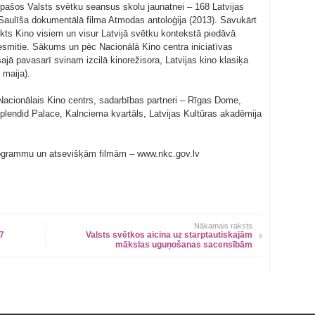
 īpašos Valsts svētku seansus skolu jaunatnei – 168 Latvijas
Saulīša dokumentālā filma Atmodas antoloģija (2013). Savukārt
ekts Kino visiem un visur Latvijā svētku kontekstā piedāvā
esmitie. Sākums un pēc Nacionālā Kino centra iniciatīvas
šajā pavasarī svinam izcilā kinorežisora, Latvijas kino klasiķa
 maija).
 Nacionālais Kino centrs, sadarbības partneri – Rīgas Dome,
plendid Palace, Kalnciema kvartāls, Latvijas Kultūras akadēmija
programmu un atsevišķām filmām – www.nkc.gov.lv
Nākamais raksts
7
Valsts svētkos aicina uz starptautiskajām
mākslas uguņošanas sacensībām