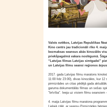
Valsts svētkos, Latvijas Republikas Nea
Kino centrs jau tradicionāli rīko 4. mai
bezmaksas seansus abās kinozālēs visa
priekšpagalmā vakara noslēgumā. Šāga
“Latvijas filmas Latvijas simtgadei” pi
un Latvijas filmu seansi reģionos ārpus
2017. gada Latvijas filmu maratons kinote
11:00 līdz 23:00), divas kinozāles, kur 12
pirmizrādes un citas pēdējā gada aktuālāk
garuma dokumentālās filmas un sešas spēlf
"brīvība". Ieeja uz visiem filmu seansiem
4. maija Latvijas filmu maratona programm
Lielajā zālē, ar seansu Pirmizrādes bērnie