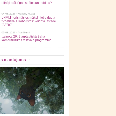
pilnīgi atšķirīgas spēles un hobijus?
04/08/2026 ·
Māksla
,
Muzeji
LNMM norisināsies mākslinieču dueta
“Poētiskais Robotisms” veidota izstāde
“AERO”
05/08/2026 ·
Pasākumi
Izziņota 26. Starptautiskā Baha
kamermūzikas festivāla programma
as mantojums