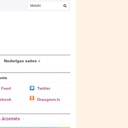
Noderīgas saites
ums
 Feed
Twitter
ebook
Draugiem.lv
a ārzemēs