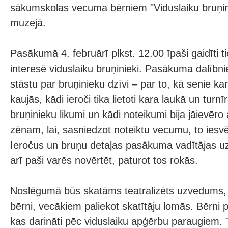
sākumskolas vecuma bērniem "Viduslaiku bruņini
muzejā.
Pasākumā 4. februārī plkst. 12.00 īpaši gaidīti ti
interesē viduslaiku bruņinieki. Pasākuma dalībni
stāstu par bruņinieku dzīvi – par to, kā senie kar
kaujās, kādi ieroči tika lietoti kara laukā un turnīr
bruņinieku likumi un kādi noteikumi bija jāievē
zēnam, lai, sasniedzot noteiktu vecumu, to iesvē
Ieročus un bruņu detaļas pasākuma vadītājas uz
arī paši varēs novērtēt, paturot tos rokās.
Noslēgumā būs skatāms teatralizēts uzvedums, k
bērni, vecākiem paliekot skatītāju lomās. Bērni 
kas darināti pēc viduslaiku apģērbu paraugiem. Ti