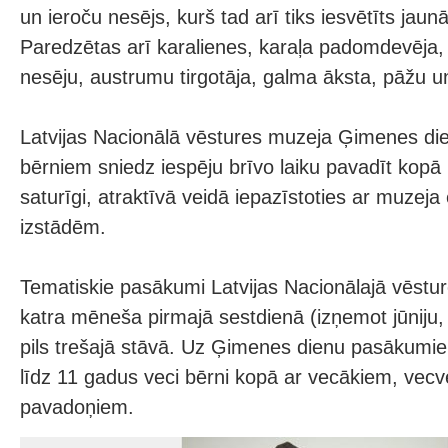
un ieroču nesējs, kurš tad arī tiks iesvētīts jaun
Paredzētas arī karalienes, karaļa padomdevēja, 
nesēju, austrumu tirgotāja, galma āksta, pāžu 
Latvijas Nacionālā vēstures muzeja Ģimenes di
bērniem sniedz iespēju brīvo laiku pavadīt kopā 
saturīgi, atraktīvā veidā iepazīstoties ar muzej
izstādēm.
Tematiskie pasākumi Latvijas Nacionālajā vēstu
katra mēneša pirmajā sestdienā (izņemot jūniju, 
pils trešajā stāvā. Uz Ģimenes dienu pasākumiem
līdz 11 gadus veci bērni kopā ar vecākiem, vec
pavadoņiem.