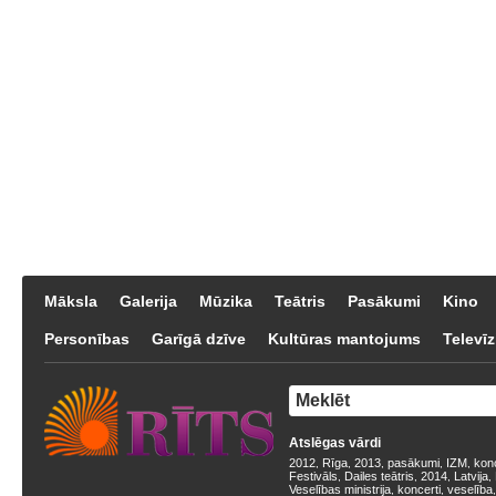
Māksla
Galerija
Mūzika
Teātris
Pasākumi
Kino
Personības
Garīgā dzīve
Kultūras mantojums
Televīz
Atslēgas vārdi
2012
Rīga
2013
pasākumi
IZM
kon
,
,
,
,
,
Festivāls
Dailes teātris
2014
Latvija
,
,
,
,
Veselības ministrija
koncerti
veselība
,
,