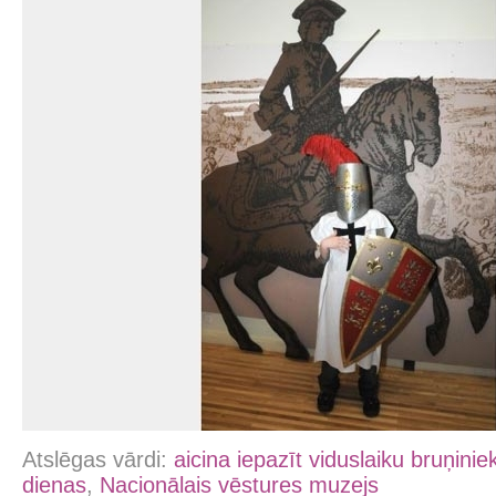
Atslēgas vārdi:
aicina iepazīt viduslaiku bruņinie
dienas
,
Nacionālais vēstures muzejs