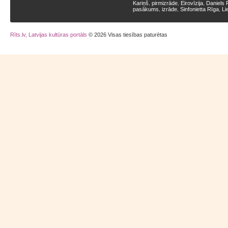
Kariņš
pirmizrāde
Eirovīzija
Daniels 
,
,
,
pasākums
izrāde
Sinfonietta Rīga
Li
,
,
,
Rīts.lv, Latvijas kultūras portāls
© 2026 Visas tiesības paturētas