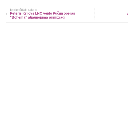
Iepriekšējais raksts
Pēteris Krilovs LNO veido Pučīnī operas
"Bohēma'' atjaunojuma pirmizrādi