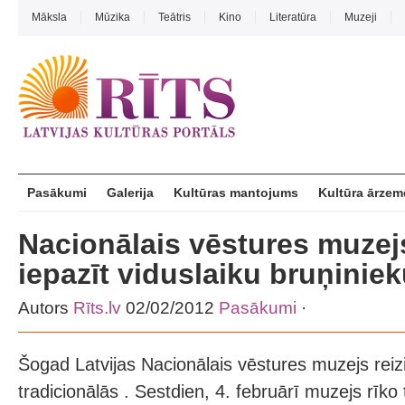
Māksla
Mūzika
Teātris
Kino
Literatūra
Muzeji
Pasākumi
Galerija
Kultūras mantojums
Kultūra ārzem
Nacionālais vēstures muzej
iepazīt viduslaiku bruņiniek
Autors
Rīts.lv
02/02/2012
Pasākumi
·
Šogad Latvijas Nacionālais vēstures muzejs reiz
tradicionālās . Sestdien, 4. februārī muzejs rī