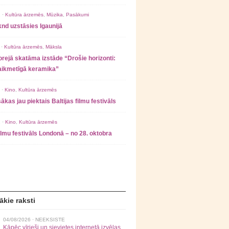
 ·
Kultūra ārzemēs
,
Mūzika
,
Pasākumi
nd uzstāsies Igaunijā
 ·
Kultūra ārzemēs
,
Māksla
rejā skatāma izstāde “Drošie horizonti:
laikmetīgā keramika”
 ·
Kino
,
Kultūra ārzemēs
ākas jau piektais Baltijas filmu festivāls
 ·
Kino
,
Kultūra ārzemēs
filmu festivāls Londonā – no 28. oktobra
ākie raksti
04/08/2026 ·
NEEKSISTE
Kāpēc vīrieši un sievietes internetā izvēlas