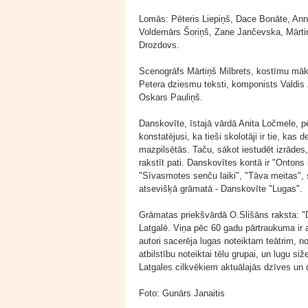
Lomās: Pēteris Liepiņš, Dace Bonāte, Ann
Voldemārs Šoriņš, Zane Jančevska, Mārtiņš
Drozdovs.
Scenogrāfs Mārtiņš Milbrets, kostīmu māks
Petera dziesmu teksti, komponists Valdis 
Oskars Pauliņš.
Danskovīte, īstajā vārdā Anita Ločmele, pēc 
konstatējusi, ka tieši skolotāji ir tie, kas 
mazpilsētās. Taču, sākot iestudēt izrādes
rakstīt pati. Danskovītes kontā ir "Ontons i
"Sīvasmotes senču laiki", "Tāva meitas", 
atsevišķā grāmatā - Danskovīte "Lugas".
Grāmatas priekšvārdā O.Slišāns raksta: "D
Latgalē. Viņa pēc 60 gadu pārtraukuma ir a
autori sacerēja lugas noteiktam teātrim, 
atbilstību noteiktai tēlu grupai, un lugu s
Latgales cilkvēkiem aktuālajās dzīves u
Foto: Gunārs Janaitis