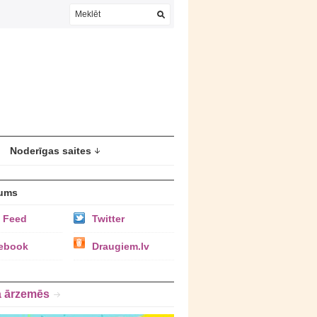
Noderīgas saites
ums
 Feed
Twitter
ebook
Draugiem.lv
a ārzemēs