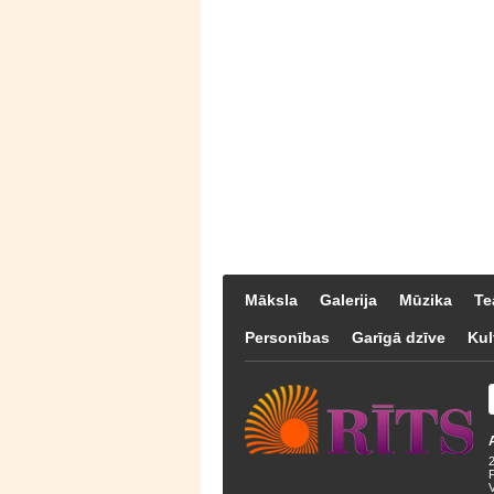
Māksla
Galerija
Mūzika
Te
Personības
Garīgā dzīve
Kul
F
V