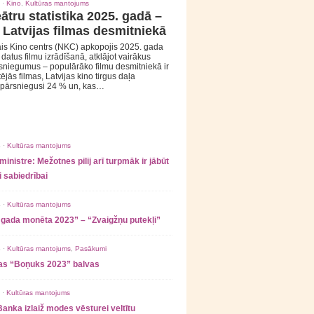
 ·
Kino
,
Kultūras mantojums
ātru statistika 2025. gadā –
 Latvijas filmas desmitniekā
is Kino centrs (NKC) apkopojis 2025. gada
s datus filmu izrādīšanā, atklājot vairākus
sniegumus – populārāko filmu desmitniekā ir
tējās filmas, Latvijas kino tirgus daļa
 pārsniegusi 24 % un, kas…
 ·
Kultūras mantojums
ministre: Mežotnes pilij arī turpmāk ir jābūt
 sabiedrībai
 ·
Kultūras mantojums
 gada monēta 2023” – “Zvaigžņu putekļi”
 ·
Kultūras mantojums
,
Pasākumi
as “Boņuks 2023” balvas
 ·
Kultūras mantojums
Banka izlaiž modes vēsturei veltītu