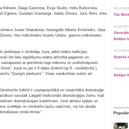
a Klēvere, Daiga Gaismiņa, Evija Skulte, Indra Burkovska,
02/12/2022
 Egliens, Gundars Grasbergs, Valdis Zilveris, Juris Hiršs, Artis
The Week
11/11/2022
liniece Jurate Silakaktiņa, horeogrāfs Alberts Kivlenieks, Jāņa
Dienvidko
Zilveris, foto mākslinieks Imants Urtāns, gaismu mākslinieks
Baltijas 
01/11/2022
profesijas ir skolotāja, kura, pētot teātra tradīcijas,
devuši ļoti lielu ieguldījumu teātra attīstībā pagastos un
Ņujorkā s
, sastapusies ar piemērotu lugu trūkumu un uzdrošinājusies
 Anne", kurai nu jau ir 8 daļas (šobrīd top 9.- noslēdzošā ),
28/10/2022
skeču "Duorgīs pierkums". Viņas sarakstītais izdots arī
Baltijas 
anskovīte šobrīd ir vispieprasītākā un visatzītākā dramaturģe
tsākusi savulaik Latgalē tradicionālo dramaturģijas žanru, kad
noteiktam dramatiskajam kolektīvam, zinot aktieru spējas un
ižetus izvēlējās no vienkāršo ļaužu sadzīves, vai tos atrada
n domāšanas veida tēmās".
Populār