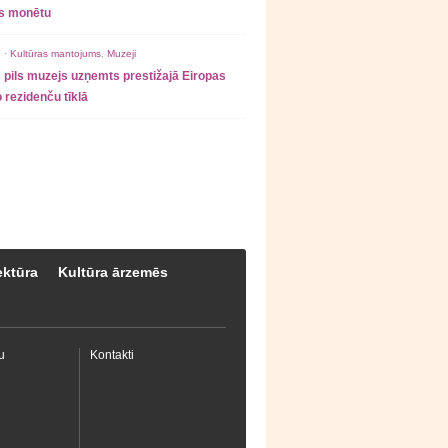
as monētu
 ·
Kultūras mantojums
,
Muzeji
 pils muzejs uzņemts prestižajā Eiropas
 rezidenču tīklā
ektūra
Kultūra ārzemēs
u
Kontakti