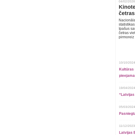
04/02/2026
Kinote
četras
Nacionāla
statistika
īpašus sa
četras vie
pirmoreiz
10/10/2024
Kultūras 
pieejamai
19/04/2024
“Latvijas
05/03/2024
Pasniegt
11/12/2023
Latvijas 