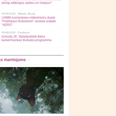
pilnīgi atšķirīgas spēles un hobijus?
04/08/2026 ·
Māksla
,
Muzeji
LNMM norisināsies mākslinieču dueta
“Poētiskais Robotisms” veidota izstāde
“AERO”
05/08/2026 ·
Pasākumi
Izziņota 26. Starptautiskā Baha
kamermūzikas festivāla programma
as mantojums