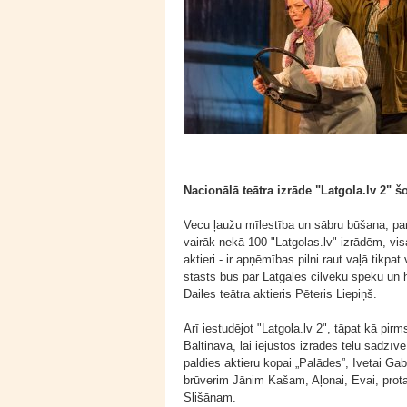
Nacionālā teātra izrāde "Latgola.lv 2" šo
Vecu ļaužu mīlestība un sābru būšana, par 
vairāk nekā 100 "Latgolas.lv" izrādēm, vi
aktieri - ir apņēmības pilni raut vaļā tikpat
stāsts būs par Latgales cilvēku spēku un h
Dailes teātra aktieris Pēteris Liepiņš.
Arī iestudējot "Latgola.lv 2", tāpat kā pir
Baltinavā, lai iejustos izrādes tēlu sadzīvē 
paldies aktieru kopai „Palādes”, Ivetai Ga
brūverim Jānim Kašam, Aļonai, Evai, pro
Slišānam.