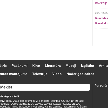
kolekcij
21/07/2023
Rundāles
Karalisko
ātris
Pasākumi
Kino
Literatūra
Muzeji
Izglītība
Arhit
tūras mantojums
Televīzija
Video
Noderīgas saites
Par portāl
Atslēgas vārdi
2012
Rīga
2013
pasākumi
IZM
koncerts
izglītība
COVID-19
Izstāde
,
,
,
,
,
,
,
,
,
estivāls
Dailes teātris
2014
Latvija
Latvijas Dabas muzejs
LIZDA
,
,
,
,
,
,
eselības ministrija
koncerti
veselība
Kariņa valdība
mākslinieki
Krišjānis
,
,
,
,
,