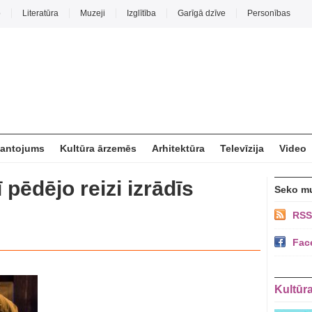
o
Literatūra
Muzeji
Izglītība
Garīgā dzīve
Personības
mantojums
Kultūra ārzemēs
Arhitektūra
Televīzija
Video
 pēdējo reizi izrādīs
Seko m
RSS
Fac
Kultūr