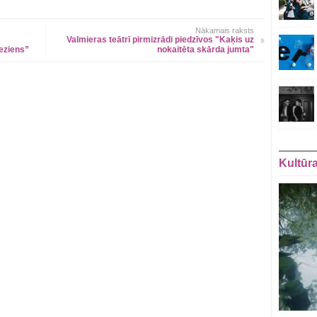
Nākamais raksts
Valmieras teātrī pirmizrādi piedzīvos "Kaķis uz
ieziens”
nokaitēta skārda jumta"
Kultūr