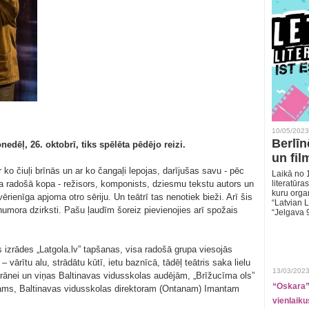
10/05/2023
Berlīn
nedēļ, 26. oktobrī, tiks spēlēta pēdējo reizi.
un fil
ko čiuļi brīnās un ar ko čangaļi lepojas, darījušas savu - pēc
Laikā no 1
sa radošā kopa - režisors, komponists, dziesmu tekstu autors un
literatūras
kuru organ
 vērienīga apjoma otro sēriju. Un teātrī tas nenotiek bieži. Arī šis
“Latvian L
umora dzirksti. Pašu ļaudīm šoreiz pievienojies arī spožais
“Jelgava 
ms izrādes „Latgola.lv” tapšanas, visa radošā grupa viesojās
– vārītu alu, strādātu kūtī, ietu baznīcā, tādēļ teātris saka lielu
13/03/2023
brānei un viņas Baltinavas vidusskolas audējām, „Brīžucīma ols”
“Oskara” 
tams, Baltinavas vidusskolas direktoram (Ontanam) Imantam
vienlaiku