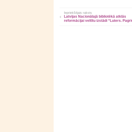
Iepriekšējais raksts
Latvijas Nacionālajā bibliotēkā atklās
reformācijai veltītu izstādi “Luters. Pagr