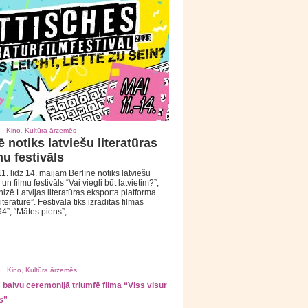
 ·
Kino
,
Kultūra ārzemēs
ē notiks latviešu literatūras
mu festivāls
1. līdz 14. maijam Berlīnē notiks latviešu
 un filmu festivāls “Vai viegli būt latvietim?”,
izē Latvijas literatūras eksporta platforma
iterature”. Festivālā tiks izrādītas filmas
94”, “Mātes piens”,…
 ·
Kino
,
Kultūra ārzemēs
balvu ceremonijā triumfē filma “Viss visur
s”