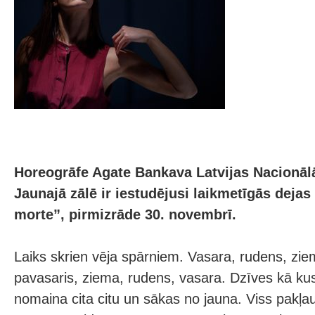
Horeogrāfe Agate Bankava Latvijas Nacionāl
Jaunajā zālē ir iestudējusi laikmetīgās dejas
morte”, pirmizrāde 30. novembrī.
Laiks skrien vēja spārniem. Vasara, rudens, zie
pavasaris, ziema, rudens, vasara. Dzīves kā ku
nomaina cita citu un sākas no jauna. Viss pakļa