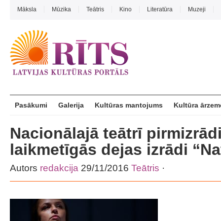
Māksla
Mūzika
Teātris
Kino
Literatūra
Muzeji
Pasākumi
Galerija
Kultūras mantojums
Kultūra ārzem
Nacionālajā teātrī pirmizrād
laikmetīgās dejas izrādi “N
Autors
redakcija
29/11/2016
Teātris
·