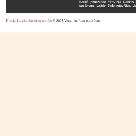
Kariņš
pirmizrāde
Eirovīzija
Daniels 
,
,
,
pasākums
izrāde
Sinfonietta Rīga
Li
,
,
,
Rīts.lv, Latvijas kultūras portāls
© 2026 Visas tiesības paturētas