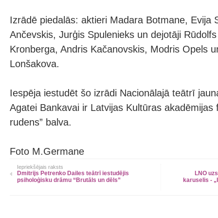
Izrādē piedalās: aktieri Madara Botmane, Evija S
Ančevskis, Jurģis Spulenieks un dejotāji Rūdolf
Kronberga, Andris Kačanovskis, Modris Opels u
Lonšakova.
Iespēja iestudēt šo izrādi Nacionālajā teātrī jaun
Agatei Bankavai ir Latvijas Kultūras akadēmijas f
rudens” balva.
Foto M.Germane
Iepriekšējais raksts
Dmitrijs Petrenko Dailes teātrī iestudējis
LNO uzs
psiholoģisku drāmu “Brutāls un dēls”
karuselis - 