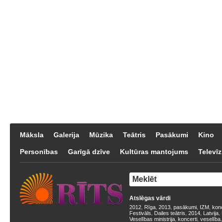
Māksla
Galerija
Mūzika
Teātris
Pasākumi
Kino
Personības
Garīgā dzīve
Kultūras mantojums
Televīz
Atslēgas vārdi
2012
Rīga
2013
pasākumi
IZM
kon
,
,
,
,
,
Festivāls
Dailes teātris
2014
Latvija
,
,
,
,
Veselības ministrija
koncerti
veselība
,
,