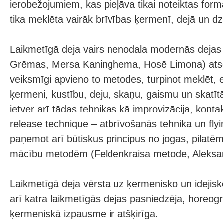
ierobežojumiem, kas pieļāva tikai noteiktas form
tika meklēta vairāk brīvības ķermenī, dejā un d
Laikmetīgā deja vairs nenodala modernās dejas
Grēmas, Mersa Kaninghema, Hosē Limona) atsev
veiksmīgi apvieno to metodes, turpinot meklēt, 
ķermeni, kustību, deju, skaņu, gaismu un skatīt
ietver arī tādas tehnikas kā improvizācija, konta
release technique – atbrīvošanās tehnika un flyi
paņemot arī būtiskus principus no jogas, pilat
mācību metodēm (Feldenkraisa metode, Aleksand
Laikmetīgā deja vērsta uz ķermenisko un idejisko 
arī katra laikmetīgās dejas pasniedzēja, horeogr
ķermeniskā izpausme ir atšķirīga.