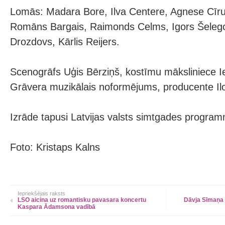
Lomās: Madara Bore, Ilva Centere, Agnese Cīru
Romāns Bargais, Raimonds Celms, Igors Šelegov
Drozdovs, Kārlis Reijers.
Scenogrāfs Uģis Bērziņš, kostīmu māksliniece I
Grāvera muzikālais noformējums, producente Il
Izrāde tapusi Latvijas valsts simtgades program
Foto: Kristaps Kalns
Iepriekšējais raksts
LSO aicina uz romantisku pavasara koncertu
Dāvja Sīmaņa 
Kaspara Ādamsona vadībā