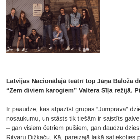
Latvijas Nacionālajā teātrī top Jāņa Baloža
“Zem diviem karogiem” Valtera Sīļa režijā. P
Ir paaudze, kas atpazīst grupas “Jumprava” dz
nosaukumu, un stāsts tik tiešām ir saistīts galv
– gan visiem četriem puišiem, gan daudzu dzie
Ritvaru Dižkaču. Kā, pareizajā laikā satiekoties 