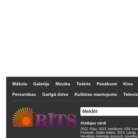
Māksla
Galerija
Mūzika
Teātris
Pasākumi
Kino
Personības
Garīgā dzīve
Kultūras mantojums
Televīz
Atslēgas vārdi
2012
Rīga
2013
pasākumi
IZM
kon
,
,
,
,
,
Festivāls
Dailes teātris
2014
Latvija
,
,
,
,
Veselības ministrija
koncerti
veselība
,
,