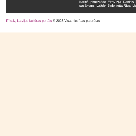
Kariņš
pirmizrāde
Eirovīzija
Daniels 
,
,
,
pasākums
izrāde
Sinfonietta Rīga
Li
,
,
,
Rīts.lv, Latvijas kultūras portāls
© 2026 Visas tiesības paturētas