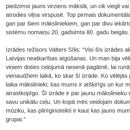
piedzimst jauns virziens mākslā, un cik viegli vai g
atrodies viļņa virspusē. Top pirmais dokumentālai
gan par šiem māksliniekiem, gan par divu iekārtu,
sistēmu nomaiņu 20. gadsimta 80. gadu beigās.
Izrādes režisors Valters Sīlis: “Visi šīs izrādes a
Latvijas neatkarības atgūšanas. Un man bija vēl
viņiem doties ceļojumā nesenā pagātnē, lai runā
vienaudžiem laikā, ko skar šī izrāde. Ko vēlējās 
laika mākslinieki; kas mums ir atšķirīgs un kur
atrastkopīgo. Šī izrāde ir par jaunu mākslinieku
savu unikālu ceļu. Un kopā mēs veidojam dokume
mūziku, kas pilnīginoteikti ir kaut kas jauns mum
grupai.”