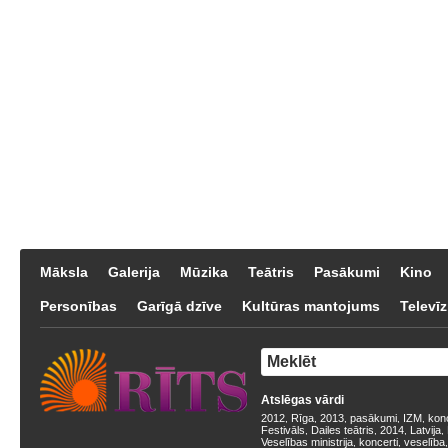
Māksla
Galerija
Mūzika
Teātris
Pasākumi
Kino
Personības
Garīgā dzīve
Kultūras mantojums
Televīz
Atslēgas vārdi
2012
Rīga
2013
pasākumi
IZM
kon
,
,
,
,
,
Festivāls
Dailes teātris
2014
Latvija
,
,
,
,
Veselības ministrija
koncerti
veselība
,
,