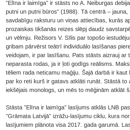
"Elīna ir laimīga" ir stāsts no A. Neiburgas debij
putni un putni būros" (1988). Tā centrā – jauna,
savdabīgu raksturu un viņas attiecības, kurās ap
prozaiskas tikšanās reizes slēpj daudz savstarp
un vēlmju. Režisors V. Sīlis par topošo iestudē
gribam pārvērst teātrī individuālo lasīšanas pier
veidojam, ir par lasīšanu. Pats stāsts aizrauj ar 
neparasta rodas, ja ir ļoti godīgs reālisms. Ma
tēliem rada neticamu maģiju. Šajā darbā ir kaut 
par ko reti kurš ir gatavs atklāti runāt. Stāstā to
iekšējais monologs, un mēs to mēģinām atklāt ša
Stāsta "Elīna ir laimīga" lasījums atklās LNB pa
"Grāmata Latvijā" izrāžu-lasījumu ciklu, kura no
lasījumiem plānota visa 2017. gada garumā. Las