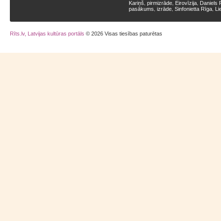
Kariņš
pirmizrāde
Eirovīzija
Daniels 
,
,
,
pasākums
izrāde
Sinfonietta Rīga
Li
,
,
,
Rīts.lv, Latvijas kultūras portāls
© 2026 Visas tiesības paturētas