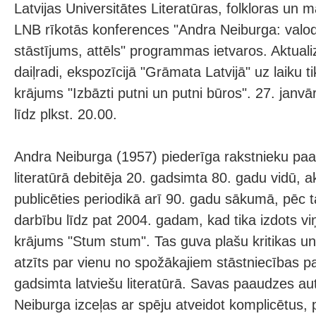
Latvijas Universitātes Literatūras, folkloras un m
LNB rīkotās konferences "Andra Neiburga: valod
stāstījums, attēls" programmas ietvaros. Aktuali
daiļradi, ekspozīcijā "Grāmata Latvijā" uz laiku ti
krājums "Izbāzti putni un putni būros". 27. janvā
līdz plkst. 20.00.
Andra Neiburga (1957) piederīga rakstnieku paau
literatūrā debitēja 20. gadsimta 80. gadu vidū, ak
publicēties periodikā arī 90. gadu sākumā, pēc t
darbību līdz pat 2004. gadam, kad tika izdots vi
krājums "Stum stum". Tas guva plašu kritikas un l
atzīts par vienu no spožākajiem stāstniecības 
gadsimta latviešu literatūrā. Savas paaudzes au
Neiburga izceļas ar spēju atveidot komplicētus, 