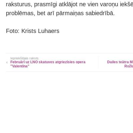
raksturus, prasmīgi atklājot ne vien varoņu iekš
problēmas, bet arī pārmaiņas sabiedrībā.
Foto: Krists Luhaers
Iepriekšējais raksts
Februārī uz LNO skatuves atgriezīsies opera
Dailes teātra 
"Valentīna"
Rožl