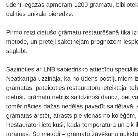
ūdenī iegāzās apmēram 1200 grāmatu, bibliotēka
dalīties unikālā pieredzē.
Pirmo reizi cietušo grāmatu restaurēšanā tika 
metode, un pretēji sākotnējām prognozēm iespi
saglābt.
Sazinoties ar LNB sabiedrisko attiecību speciālist
Neatkarīgā uzzināja, ka no ūdens postījumiem iz
grāmatas, pateicoties restauratoru ieteiktajai te
cietušu grāmatu nebijis salīdzinoši daudz, bet 
tomēr nācies dažas nedēļas pavadīt saldētavā.
grāmatas ārstēt, atrasts pie vienas no kolēģēm,
Restauratori ieteikuši, kādā temperatūrā un cik i
turamas. Šo metodi – grāmatu žāvēšanu aukstu