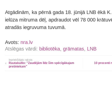
Atgādinām, ka pērnā gada 18. jūnijā LNB ēkā K.
ielūza mitruma dēļ, apdraudot vēl 78 000 krātu
atradās iegruvuma tuvumā.
Avots:
nra.lv
Atslēgas vārdi:
bibliotēka
,
grāmatas
,
LNB
Iepriekšējais raksts
Rautakallio: "Zaudējām līdz šim spēcīgākajam
10 procenti 
pretiniekam"