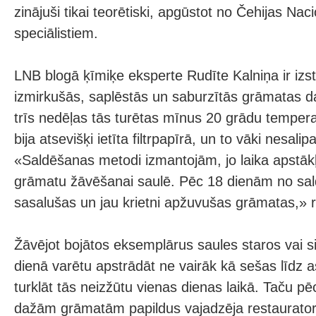
zinājuši tikai teorētiski, apgūstot no Čehijas Nac
speciālistiem.
LNB blogā ķīmiķe eksperte Rudīte Kalniņa ir izst
izmirkušās, saplēstās un saburzītās grāmatas d
trīs nedēļas tās turētas mīnus 20 grādu temper
bija atsevišķi ietīta filtrpapīrā, un to vāki nesal
«Saldēšanas metodi izmantojām, jo laika apstākļ
grāmatu žāvēšanai saulē. Pēc 18 dienām no s
sasalušas un jau krietni apžuvušas grāmatas,» 
Žāvējot bojātos eksemplārus saules staros vai si
dienā varētu apstrādāt ne vairāk kā sešas līdz 
turklāt tās neizžūtu vienas dienas laikā. Taču pē
dažām grāmatām papildus vajadzēja restaurator