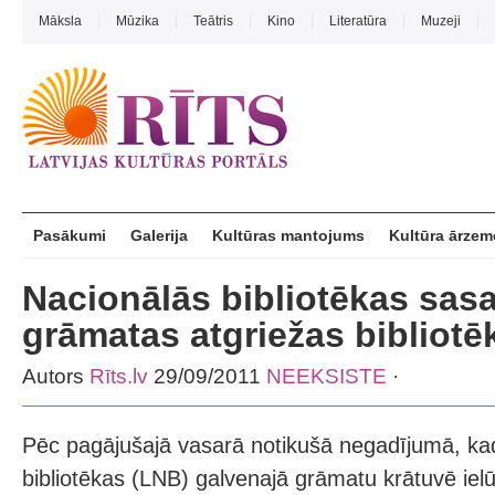
Māksla
Mūzika
Teātris
Kino
Literatūra
Muzeji
Pasākumi
Galerija
Kultūras mantojums
Kultūra ārzem
Nacionālās bibliotēkas sas
grāmatas atgriežas bibliotē
Autors
Rīts.lv
29/09/2011
NEEKSISTE
·
Pēc pagājušajā vasarā notikušā negadījumā, kad
bibliotēkas (LNB) galvenajā grāmatu krātuvē iel