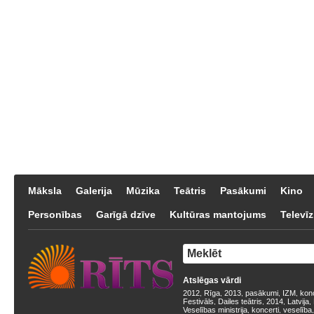
Māksla
Galerija
Mūzika
Teātris
Pasākumi
Kino
Personības
Garīgā dzīve
Kultūras mantojums
Televīz
Atslēgas vārdi
2012
Rīga
2013
pasākumi
IZM
kon
,
,
,
,
,
Festivāls
Dailes teātris
2014
Latvija
,
,
,
,
Veselības ministrija
koncerti
veselība
,
,