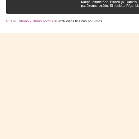
Kariņš
pirmizrāde
Eirovīzija
Daniels 
,
,
,
pasākums
izrāde
Sinfonietta Rīga
Li
,
,
,
Rīts.lv, Latvijas kultūras portāls
© 2026 Visas tiesības paturētas