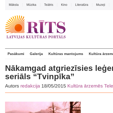
Māksla
Mūzika
Teātris
Kino
Literatūra
Muzeji
Pasākumi
Galerija
Kultūras mantojums
Kultūra ārzem
Nākamgad atgriezīsies leģe
seriāls “Tvinpīka”
Autors
redakcija
18/05/2015
Kultūra ārzemēs
Tele