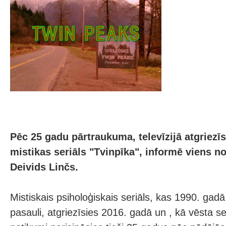
Pēc 25 gadu pārtraukuma, televīzijā atgriezī
mistikas seriāls "Tvinpīka", informē viens no
Deivids Linčs.
Mistiskais psiholoģiskais seriāls, kas 1990. gad
pasauli, atgriezīsies 2016. gadā un , kā vēsta seri