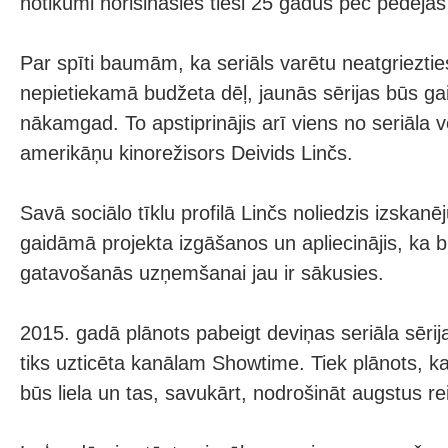
notikumi norisināsies tieši 25 gadus pēc pēdējās 
Par spīti baumām, ka seriāls varētu neatgriezties
nepietiekamā budžeta dēļ, jaunās sērijas būs g
nākamgad. To apstiprinājis arī viens no seriāla v
amerikāņu kinorežisors Deivids Linčs.
Savā sociālo tīklu profilā Linčs noliedzis izska
gaidāmā projekta izgāšanos un apliecinājis, ka b
gatavošanās uzņemšanai jau ir sākusies.
2015. gadā plānots pabeigt deviņas seriāla sērij
tiks uzticēta kanālam Showtime. Tiek plānots, ka
būs liela un tas, savukārt, nodrošināt augstus r