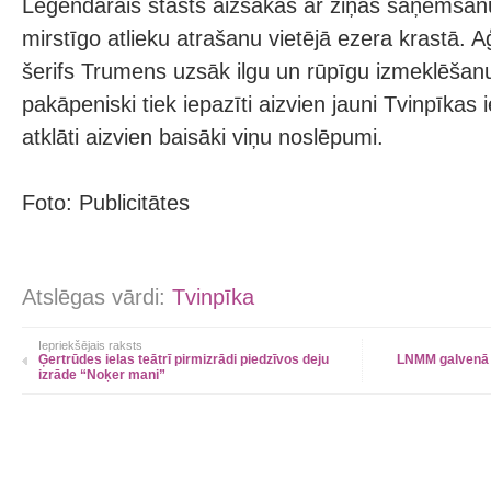
Leģendārais stāsts aizsākas ar ziņas saņemšan
mirstīgo atlieku atrašanu vietējā ezera krastā. 
šerifs Trumens uzsāk ilgu un rūpīgu izmeklēšanu
pakāpeniski tiek iepazīti aizvien jauni Tvinpīkas i
atklāti aizvien baisāki viņu noslēpumi.
Foto: Publicitātes
Atslēgas vārdi:
Tvinpīka
Iepriekšējais raksts
Ģertrūdes ielas teātrī pirmizrādi piedzīvos deju
LNMM galvenā ē
izrāde “Noķer mani”