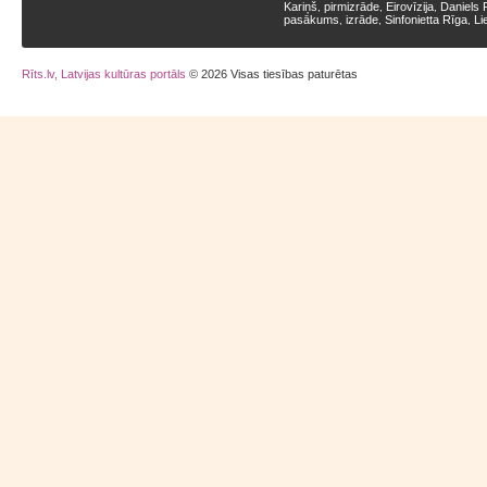
Kariņš
pirmizrāde
Eirovīzija
Daniels 
,
,
,
pasākums
izrāde
Sinfonietta Rīga
Li
,
,
,
Rīts.lv, Latvijas kultūras portāls
© 2026 Visas tiesības paturētas