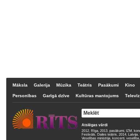
Māksla
Galerija
Mūzika
Teātris
Pasākumi
Kino
Personības
Garīgā dzīve
Kultūras mantojums
Televīz
Atslēgas vārdi
2012
Rīga
2013
pasākumi
IZM
kon
,
,
,
,
,
Festivāls
Dailes teātris
2014
Latvija
,
,
,
,
Veselības ministrija
koncerti
veselība
,
,