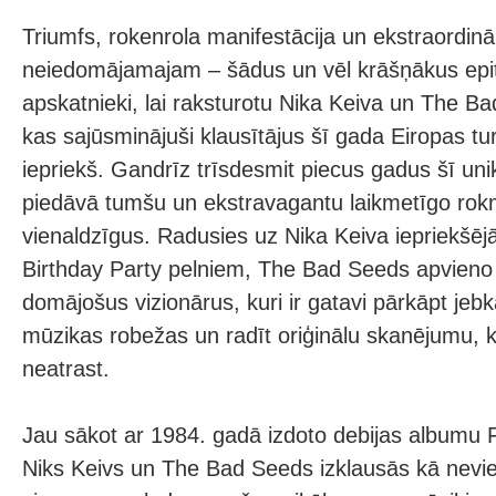
Triumfs, rokenrola manifestācija un ekstraordinā
neiedomājamajam – šādus un vēl krāšņākus epit
apskatnieki, lai raksturotu Nika Keiva un The B
kas sajūsminājuši klausītājus šī gada Eiropas tu
iepriekš. Gandrīz trīsdesmit piecus gadus šī un
piedāvā tumšu un ekstravagantu laikmetīgo rokm
vienaldzīgus. Radusies uz Nika Keiva iepriekšē
Birthday Party pelniem, The Bad Seeds apvieno 
domājošus vizionārus, kuri ir gatavi pārkāpt je
mūzikas robežas un radīt oriģinālu skanējumu, 
neatrast.
Jau sākot ar 1984. gadā izdoto debijas albumu 
Niks Keivs un The Bad Seeds izklausās kā nevie