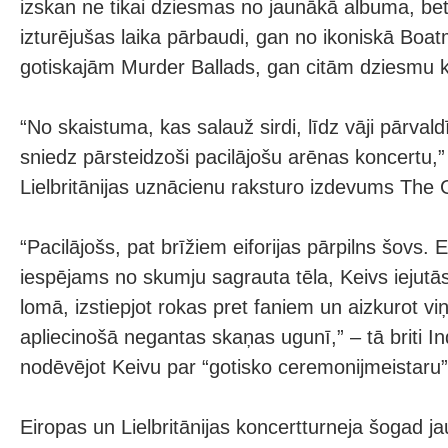
izskan ne tikai dziesmas no jaunākā albuma, bet
izturējušas laika pārbaudi, gan no ikoniskā Boa
gotiskajām Murder Ballads, gan citām dziesmu 
“No skaistuma, kas salauž sirdi, līdz vāji pārva
sniedz pārsteidzoši pacilājošu arēnas koncertu,
Lielbritānijas uznācienu raksturo izdevums The 
“Pacilājošs, pat brīžiem eiforijas pārpilns šovs. Es
iespējams no skumju sagrauta tēla, Keivs iejutās 
lomā, izstiepjot rokas pret faniem un aizkurot vi
apliecinošā negantas skaņas ugunī,” – tā briti I
nodēvējot Keivu par “gotisko ceremonijmeistaru”
Eiropas un Lielbritānijas koncertturneja šogad ja