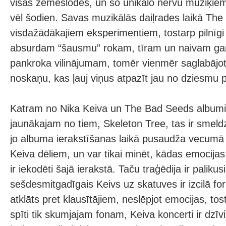
visas zemeslodes, un šo unikālo nervu mūziķiem 
vēl šodien. Savas muzikālās daiļrades laikā The
visdažādākajiem eksperimentiem, tostarp pilnīg
absurdam “šausmu” rokam, tīram un naivam ga
pankroka vilinājumam, tomēr vienmēr saglabājot
noskaņu, kas ļauj viņus atpazīt jau no dziesmu 
Katram no Nika Keiva un The Bad Seeds albumie
jaunākajam no tiem, Skeleton Tree, tas ir smeld
jo albuma ierakstīšanas laikā pusaudža vecumā 
Keiva dēliem, un var tikai minēt, kādas emocijas
ir iekodēti šajā ierakstā. Taču traģēdija ir paliku
sešdesmitgadīgais Keivs uz skatuves ir izcilā for
atklāts pret klausītājiem, neslēpjot emocijas, to
spīti tik skumjajam fonam, Keiva koncerti ir dzīvi