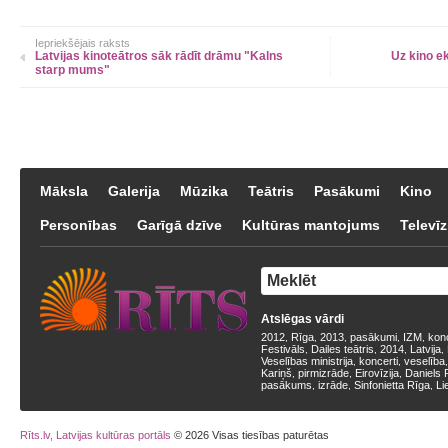
Iepriekšējais raksts
Latvijas kinoteātros sāk rādīt drāmu "Kalns
Uz kino e
starp mums"
Māksla
Galerija
Mūzika
Teātris
Pasākumi
Kino
Personības
Garīgā dzīve
Kultūras mantojums
Televīz
Atslēgas vārdi
2012
Rīga
2013
pasākumi
IZM
kon
,
,
,
,
,
Festivāls
Dailes teātris
2014
Latvija
,
,
,
,
Veselības ministrija
koncerti
veselība
,
,
Kariņš
pirmizrāde
Eirovīzija
Daniels 
,
,
,
pasākums
izrāde
Sinfonietta Rīga
Li
,
,
,
Rīts.lv, Latvijas kultūras portāls
© 2026 Visas tiesības paturētas