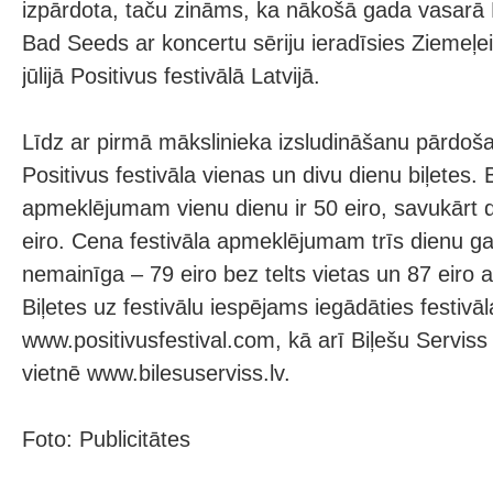
izpārdota, taču zināms, ka nākošā gada vasarā 
Bad Seeds ar koncertu sēriju ieradīsies Ziemeļei
jūlijā Positivus festivālā Latvijā.
Līdz ar pirmā mākslinieka izsludināšanu pārdoš
Positivus festivāla vienas un divu dienu biļetes. 
apmeklējumam vienu dienu ir 50 eiro, savukārt
eiro. Cena festivāla apmeklējumam trīs dienu g
nemainīga – 79 eiro bez telts vietas un 87 eiro ar
Biļetes uz festivālu iespējams iegādāties festivā
www.positivusfestival.com, kā arī Biļešu Serviss
vietnē www.bilesuserviss.lv.
Foto: Publicitātes