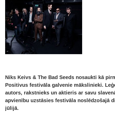
Niks Keivs & The Bad Seeds nosaukti kā pir
Positivus festivāla galvenie mākslinieki. Le
autors, rakstnieks un aktieris ar savu slave
apvienību uzstāsies festivāla noslēdzošajā di
jūlijā.