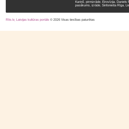
Kariņš
pirmizrāde
Eirovīzija
Daniels 
,
,
,
pasākums
izrāde
Sinfonietta Rīga
Li
,
,
,
Rīts.lv, Latvijas kultūras portāls
© 2026 Visas tiesības paturētas