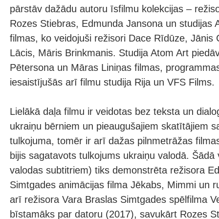
pārstāv dažādu autoru īsfilmu kolekcijas – režis
Rozes Stiebras, Edmunda Jansona un studijas A
filmas, ko veidojuši režisori Dace Rīdūze, Jāni
Lācis, Māris Brinkmanis. Studija Atom Art piedāv
Pētersona un Māras Liniņas filmas, programma
iesaistījušās arī filmu studija Rija un VFS Films.
Lielākā daļa filmu ir veidotas bez teksta un dial
ukraiņu bērniem un pieaugušajiem skatītājiem s
tulkojuma, tomēr ir arī dažas pilnmetrāžas filma
bijis sagatavots tulkojums ukraiņu valodā. Šādā v
valodas subtitriem) tiks demonstrēta režisora
Simtgades animācijas filma Jēkabs, Mimmi un ru
arī režisora Vara Braslas Simtgades spēlfilma V
bīstamāks par datoru (2017), savukārt Rozes Sti