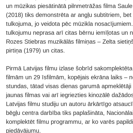
un mūzikas piesātinātā pilnmetrāžas filma Saul
(2018) tiks demonstrēta ar angļu subtitriem, be
tulkojuma, jo veidota pēc mūzikla nosacījumiem. 
tulkojumu neprasa arī citas bērnu iemīļotas un 
Rozes Stiebras muzikālās filmiņas – Zelta sietiņ
pirtiņa (1979) un citas.
Pirmā Latvijas filmu izlase šobrīd sakomplektēta
filmām un 29 īsfilmām, kopējais ekrāna laiks – 
stundas, tātad visas dienas garumā apmeklētāji v
jaunas filmas vai arī iegriezties kinozālē dažād
Latvijas filmu studiju un autoru ārkārtīgo atsaucī
bēgļu centra darbība tiks paplašināta, Nacionāla
komplektēt filmu programmu, ar ko varēs papildi
piedāvājumu.