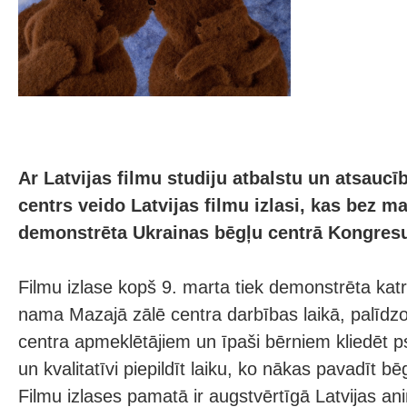
Ar Latvijas filmu studiju atbalstu un atsauc
centrs veido Latvijas filmu izlasi, kas bez m
demonstrēta Ukrainas bēgļu centrā Kongres
Filmu izlase kopš 9. marta tiek demonstrēta ka
nama Mazajā zālē centra darbības laikā, palīdz
centra apmeklētājiem un īpaši bērniem kliedēt ps
un kvalitatīvi piepildīt laiku, ko nākas pavadīt bē
Filmu izlases pamatā ir augstvērtīgā Latvijas ani