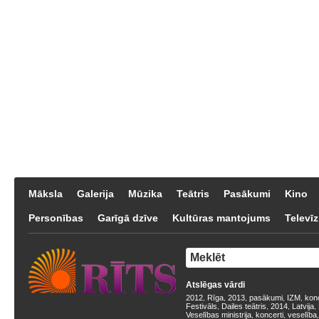
Māksla
Galerija
Mūzika
Teātris
Pasākumi
Kino
Personības
Garīgā dzīve
Kultūras mantojums
Televīz
Atslēgas vārdi
2012
Rīga
2013
pasākumi
IZM
kon
,
,
,
,
,
Festivāls
Dailes teātris
2014
Latvija
,
,
,
,
Veselības ministrija
koncerti
veselība
,
,