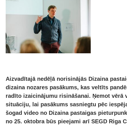
Aizvadītajā nedēļā norisinājās Dizaina pastai
dizaina nozares pasākums, kas veltīts pandē
radīto izaicinājumu risināšanai. Ņemot vērā 
situāciju, lai pasākums sasniegtu pēc iespēja
šogad video no Dizaina pastaigas pieturpun
no 25. oktobra būs pieejami arī SEGD Riga Ch