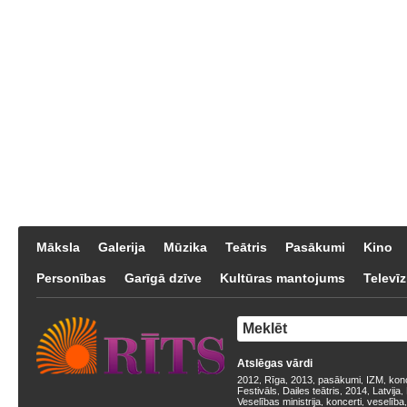
Māksla
Galerija
Mūzika
Teātris
Pasākumi
Kino
Personības
Garīgā dzīve
Kultūras mantojums
Televīz
Atslēgas vārdi
2012
Rīga
2013
pasākumi
IZM
kon
,
,
,
,
,
Festivāls
Dailes teātris
2014
Latvija
,
,
,
,
Veselības ministrija
koncerti
veselība
,
,