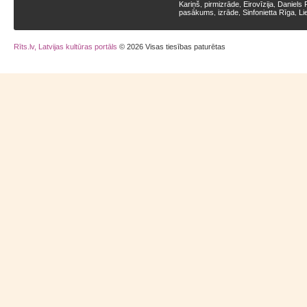
Kariņš
pirmizrāde
Eirovīzija
Daniels 
,
,
,
pasākums
izrāde
Sinfonietta Rīga
Li
,
,
,
Rīts.lv, Latvijas kultūras portāls
© 2026 Visas tiesības paturētas