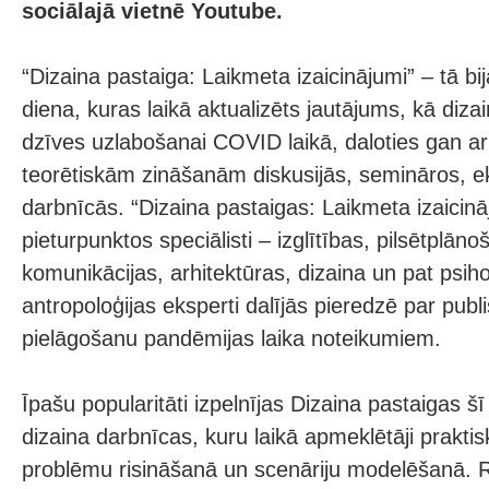
sociālajā vietnē Youtube.
“Dizaina pastaiga: Laikmeta izaicinājumi” – tā bi
diena, kuras laikā aktualizēts jautājums, kā diz
dzīves uzlabošanai COVID laikā, daloties gan a
teorētiskām zināšanām diskusijās, semināros, e
darbnīcās. “Dizaina pastaigas: Laikmeta izaicinā
pieturpunktos speciālisti – izglītības, pilsētplān
komunikācijas, arhitektūras, dizaina un pat psiho
antropoloģijas eksperti dalījās pieredzē par publ
pielāgošanu pandēmijas laika noteikumiem.
Īpašu popularitāti izpelnījas Dizaina pastaigas 
dizaina darbnīcas, kuru laikā apmeklētāji praktis
problēmu risināšanā un scenāriju modelēšanā. 