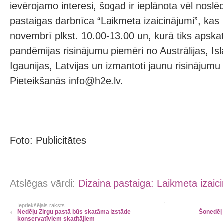
ievērojamo interesi, šogad ir ieplānota vēl nosl
pastaigas darbnīca “Laikmeta izaicinājumi”, kas 
novembrī plkst. 10.00-13.00 un, kurā tiks apskatī
pandēmijas risinājumu piemēri no Austrālijas, Is
Igaunijas, Latvijas un izmantoti jaunu risinājumu
Pieteikšanās info@h2e.lv.
Foto: Publicitātes
Atslēgas vārdi:
Dizaina pastaiga: Laikmeta izaic
Iepriekšējais raksts
Nedēļu Zirgu pastā būs skatāma izstāde
Šonedēļ 
konservatīviem skatītājiem