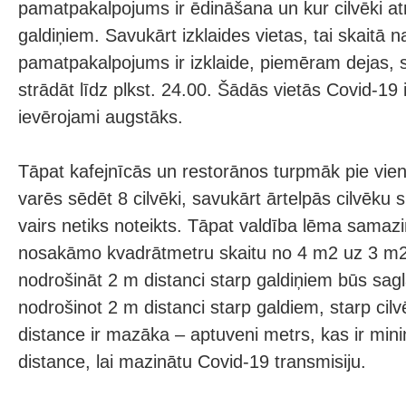
pamatpakalpojums ir ēdināšana un kur cilvēki a
galdiņiem. Savukārt izklaides vietas, tai skaitā n
pamatpakalpojums ir izklaide, piemēram dejas, s
strādāt līdz plkst. 24.00. Šādās vietās Covid-19 i
ievērojami augstāks.
Tāpat kafejnīcās un restorānos turpmāk pie vien
varēs sēdēt 8 cilvēki, savukārt ārtelpās cilvēku 
vairs netiks noteikts. Tāpat valdība lēma samazi
nosakāmo kvadrātmetru skaitu no 4 m2 uz 3 m2
nodrošināt 2 m distanci starp galdiņiem būs sagl
nodrošinot 2 m distanci starp galdiem, starp cil
distance ir mazāka – aptuveni metrs, kas ir mini
distance, lai mazinātu Covid-19 transmisiju.