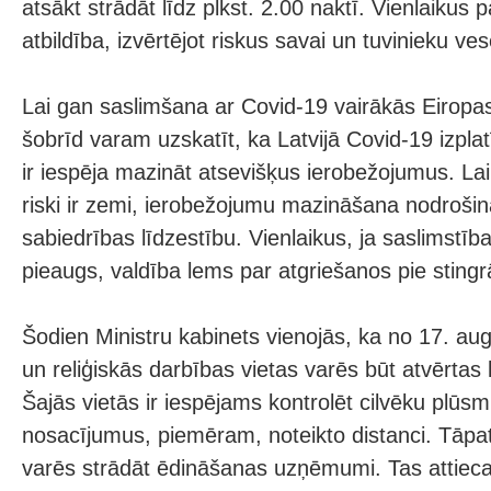
atsākt strādāt līdz plkst. 2.00 naktī. Vienlaikus p
atbildība, izvērtējot riskus savai un tuvinieku ves
Lai gan saslimšana ar Covid-19 vairākās Eiropas 
šobrīd varam uzskatīt, ka Latvijā Covid-19 izplat
ir iespēja mazināt atsevišķus ierobežojumus. La
riski ir zemi, ierobežojumu mazināšana nodrošinā
sabiedrības līdzestību. Vienlaikus, ja saslimstīb
pieaugs, valdība lems par atgriešanos pie stin
Šodien Ministru kabinets vienojās, ka no 17. aug
un reliģiskās darbības vietas varēs būt atvērtas l
Šajās vietās ir iespējams kontrolēt cilvēku plūsm
nosacījumus, piemēram, noteikto distanci. Tāpat 
varēs strādāt ēdināšanas uzņēmumi. Tas attieca