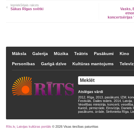
Iepriekšējais raksts
Sākas Rīgas svētki
Vasks, 
etnom
koncertsērijas
Māksla
Galerija
Mūzika
Teātris
Pasākumi
Kino
Personības
Garīgā dzīve
Kultūras mantojums
Televīz
Atslēgas vārdi
2012
Rīga
2013
pasākumi
IZM
kon
,
,
,
,
,
Festivāls
Dailes teātris
2014
Latvija
,
,
,
,
Veselības ministrija
koncerti
veselība
,
,
Kariņš
pirmizrāde
Eirovīzija
Daniels 
,
,
,
pasākums
izrāde
Sinfonietta Rīga
Li
,
,
,
Rīts.lv, Latvijas kultūras portāls
© 2026 Visas tiesības paturētas