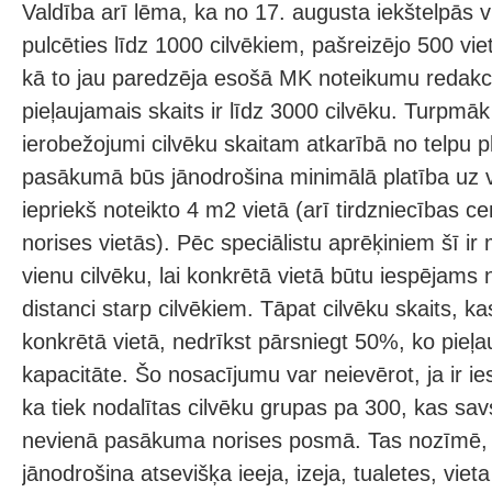
Valdība arī lēma, ka no 17. augusta iekštelpās vi
pulcēties līdz 1000 cilvēkiem, pašreizējo 500 vie
kā to jau paredzēja esošā MK noteikumu redakci
pieļaujamais skaits ir līdz 3000 cilvēku. Turpmāk v
ierobežojumi cilvēku skaitam atkarībā no telpu pl
pasākumā būs jānodrošina minimālā platība uz v
iepriekš noteikto 4 m2 vietā (arī tirdzniecības c
norises vietās). Pēc speciālistu aprēķiniem šī ir
vienu cilvēku, lai konkrētā vietā būtu iespējams
distanci starp cilvēkiem. Tāpat cilvēku skaits, kas
konkrētā vietā, nedrīkst pārsniegt 50%, ko pieļa
kapacitāte. Šo nosacījumu var neievērot, ja ir i
ka tiek nodalītas cilvēku grupas pa 300, kas sav
nevienā pasākuma norises posmā. Tas nozīmē, k
jānodrošina atsevišķa ieeja, izeja, tualetes, viet