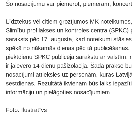
Šo nosacījumu var piemērot, piemēram, koncert
Līdztekus vēl citiem grozījumos MK noteikumos, 
Slimību profilakses un kontroles centra (SPKC) p
saraksts pēc 17. augusta, kad noteikumi stāsie
spēkā no nākamās dienas pēc tā publicēšanas. 
piektdienu SPKC publicēja sarakstu ar valstīm, 
ir jāievēro 14 dienu pašizolācija. Šāda prakse b
nosacījumi attieksies uz personām, kuras Latvijā
sestdienas. Rezultātā ikvienam būs laiks iepazīt
informāciju un pielāgoties nosacījumiem.
Foto: Ilustratīvs