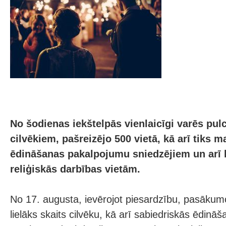
No šodienas iekštelpās vienlaicīgi varēs pulc
cilvēkiem, pašreizējo 500 vietā, kā arī tiks 
ēdināšanas pakalpojumu sniedzējiem un arī k
reliģiskās darbības vietām.
No 17. augusta, ievērojot piesardzību, pasākum
lielāks skaits cilvēku, kā arī sabiedriskās ēdinā