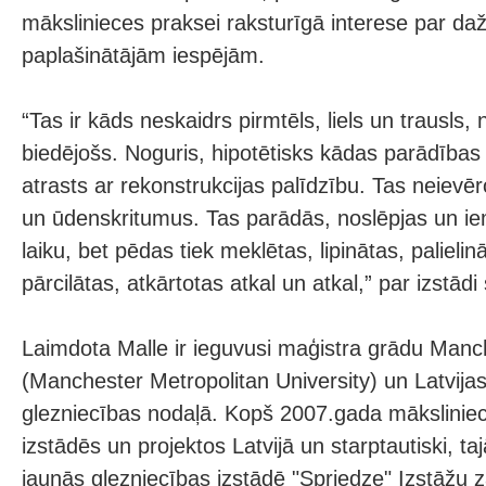
mākslinieces praksei raksturīgā interese par da
paplašinātājām iespējām.
“Tas ir kāds neskaidrs pirmtēls, liels un trausls
biedējošs. Noguris, hipotētisks kādas parādības 
atrasts ar rekonstrukcijas palīdzību. Tas neievēr
un ūdenskritumus. Tas parādās, noslēpjas un ie
laiku, bet pēdas tiek meklētas, lipinātas, palielinā
pārcilātas, atkārtotas atkal un atkal,” par izstādi
Laimdota Malle ir ieguvusi maģistra grādu Manch
(Manchester Metropolitan University) un Latvij
glezniecības nodaļā. Kopš 2007.gada mākslinie
izstādēs un projektos Latvijā un starptautiski, taj
jaunās glezniecības izstādē "Spriedze" Izstāžu z