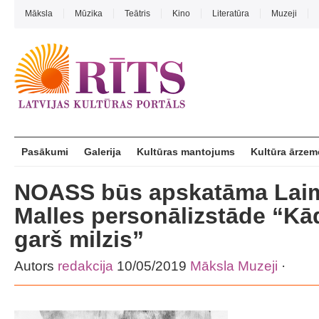
Māksla
Mūzika
Teātris
Kino
Literatūra
Muzeji
Pasākumi
Galerija
Kultūras mantojums
Kultūra ārzem
NOASS būs apskatāma Lai
Malles personālizstāde “Kā
garš milzis”
Autors
redakcija
10/05/2019
Māksla
Muzeji
·