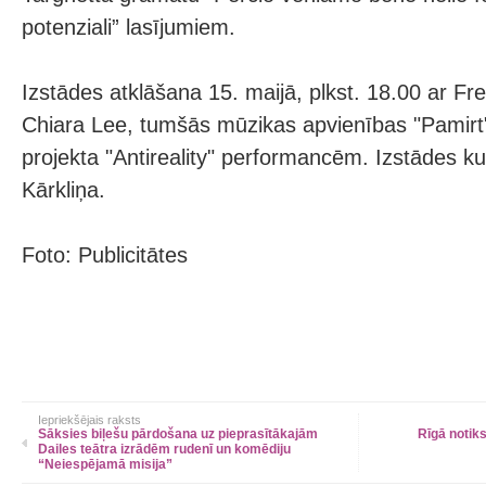
potenziali” lasījumiem.
Izstādes atklāšana 15. maijā, plkst. 18.00 ar F
Chiara Lee, tumšās mūzikas apvienības "Pamirt
projekta "Antireality" performancēm. Izstādes ku
Kārkliņa.
Foto: Publicitātes
Iepriekšējais raksts
Sāksies biļešu pārdošana uz pieprasītākajām
Rīgā notiks
Dailes teātra izrādēm rudenī un komēdiju
“Neiespējamā misija”