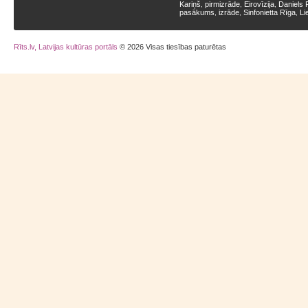
Kariņš
pirmizrāde
Eirovīzija
Daniels 
,
,
,
pasākums
izrāde
Sinfonietta Rīga
Li
,
,
,
Rīts.lv, Latvijas kultūras portāls
© 2026 Visas tiesības paturētas