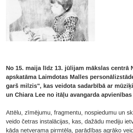
No 15. maija līdz 13. jūlijam mākslas centr
apskatāma Laimdotas Malles personālizstād
garš milzis", kas veidota sadarbībā ar mūzi
un Chiara Lee no itāļu avangarda apvienības
Attēlu, zīmējumu, fragmentu, nospiedumu un s
veido četras instalācijas, kas, dažādu mediju ie
kāda netverama pirmtēla, parādības agrāko veido