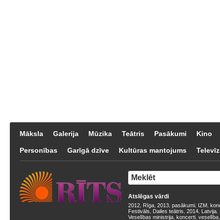
Māksla
Galerija
Mūzika
Teātris
Pasākumi
Kino
Personības
Garīgā dzīve
Kultūras mantojums
Televīz
Atslēgas vārdi
2012
Rīga
2013
pasākumi
IZM
kon
,
,
,
,
,
Festivāls
Dailes teātris
2014
Latvija
,
,
,
,
Veselības ministrija
koncerti
veselība
,
,