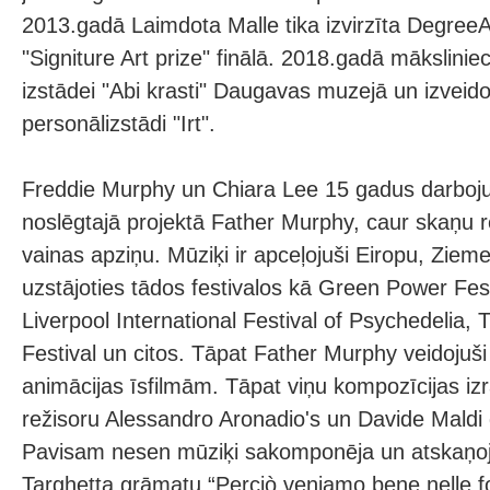
2013.gadā Laimdota Malle tika izvirzīta Degree
"Signiture Art prize" finālā. 2018.gadā mākslinie
izstādei "Abi krasti" Daugavas muzejā un izveid
personālizstādi "Irt".
Freddie Murphy un Chiara Lee 15 gadus darboju
noslēgtajā projektā Father Murphy, caur skaņu re
vainas apziņu. Mūziķi ir apceļojuši Eiropu, Zieme
uzstājoties tādos festivalos kā Green Power Fes
Liverpool International Festival of Psychedelia, 
Festival un citos. Tāpat Father Murphy veidojuš
animācijas īsfilmām. Tāpat viņu kompozīcijas iz
režisoru Alessandro Aronadio's un Davide Maldi 
Pavisam nesen mūziķi sakomponēja un atskaņo
Targhetta grāmatu “Perciò veniamo bene nelle fo