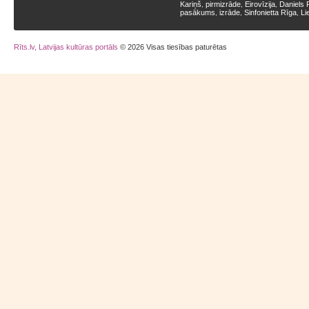
Kariņš
pirmizrāde
Eirovīzija
Daniels 
,
,
,
pasākums
izrāde
Sinfonietta Rīga
Li
,
,
,
Rīts.lv, Latvijas kultūras portāls
© 2026 Visas tiesības paturētas