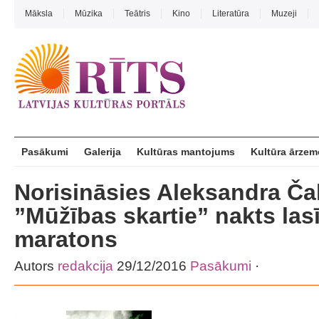
Māksla
Mūzika
Teātris
Kino
Literatūra
Muzeji
Pasākumi
Galerija
Kultūras mantojums
Kultūra ārzem
Norisināsies Aleksandra Č
”Mūžības skartie” nakts las
maratons
Autors
redakcija
29/12/2016
Pasākumi
·