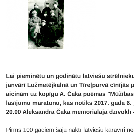
Lai pieminētu un godinātu latviešu strēlniek
janvārī Ložmetējkalnā un Tīreļpurvā cīnījās 
aicinām uz kopīgu A. Čaka poēmas "Mūžības 
lasījumu maratonu, kas notiks 2017. gada 6. j
20.00 Aleksandra Čaka memoriālajā dzīvoklī 
Pirms 100 gadiem šajā naktī latviešu karavīri n