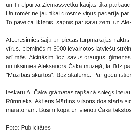
un Tīreļpurvā Ziemassvētku kaujās tika pārbaudī
Un tomēr ne jau tikai drosme viņus padarīja par
To paveica liktenis, sapnis par savu zemi un Al
Atcerēsimies šajā un piecās turpmākajās naktīs 
vīrus, pieminēsim 6000 ievainotos latviešu strē
arī mēs. Aicināsim līdzi savus draugus, ģimenes
un tiksimies Aleksandra Čaka muzejā, lai līdz pat
"Mūžības skartos". Bez skaļuma. Par godu īstie
Ieskatu A. Čaka grāmatas tapšanā sniegs literat
Rūmnieks. Aktieris Mārtiņs Vilsons dos starta si
maratonam. Būsim kopā un vienoti Čaka tekstos
Foto: Publicitātes