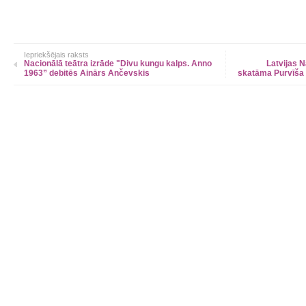
Iepriekšējais raksts
Nacionālā teātra izrāde "Divu kungu kalps. Anno
Latvijas 
1963” debitēs Ainārs Ančevskis
skatāma Purvīša 