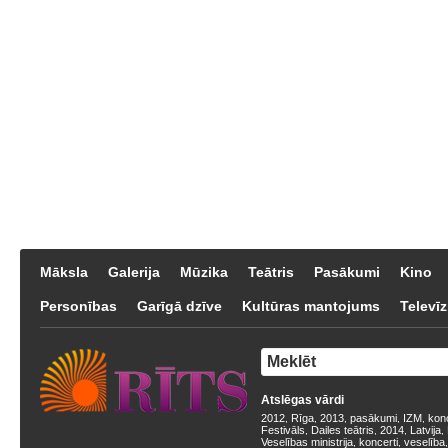
Māksla
Galerija
Mūzika
Teātris
Pasākumi
Kino
Personības
Garīgā dzīve
Kultūras mantojums
Televīz
Atslēgas vārdi
2012
Rīga
2013
pasākumi
IZM
kon
,
,
,
,
,
Festivāls
Dailes teātris
2014
Latvija
,
,
,
,
Veselības ministrija
koncerti
veselība
,
,